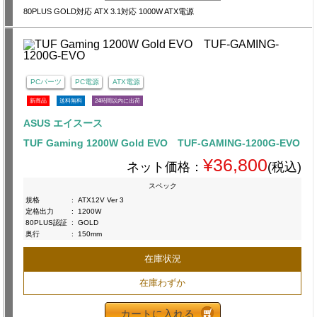
80PLUS GOLD対応 ATX 3.1対応 1000W ATX電源
PCパーツ
PC電源
ATX電源
新商品
送料無料
24時間以内に出荷
ASUS エイスース
TUF Gaming 1200W Gold EVO TUF-GAMING-1200G-EVO
¥36,800
ネット価格：
(税込)
スペック
規格
:
ATX12V Ver 3
定格出力
:
1200W
80PLUS認証
:
GOLD
奥行
:
150mm
在庫状況
在庫わずか
カートに入れる