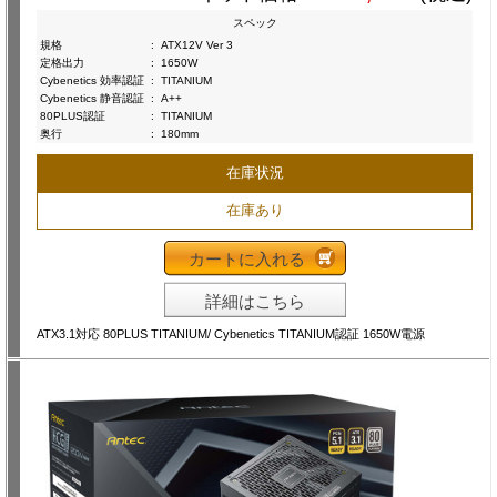
スペック
規格
:
ATX12V Ver 3
定格出力
:
1650W
Cybenetics 効率認証
:
TITANIUM
Cybenetics 静音認証
:
A++
80PLUS認証
:
TITANIUM
奥行
:
180mm
在庫状況
在庫あり
カートに入れる
詳細はこちら
ATX3.1対応 80PLUS TITANIUM/ Cybenetics TITANIUM認証 1650W電源