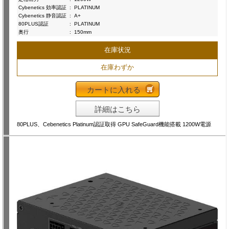
Cybenetics 効率認証
:
PLATINUM
Cybenetics 静音認証
:
A+
80PLUS認証
:
PLATINUM
奥行
:
150mm
在庫状況
在庫わずか
カートに入れる
詳細はこちら
80PLUS、Cebenetics Platinum認証取得 GPU SafeGuard機能搭載 1200W電源