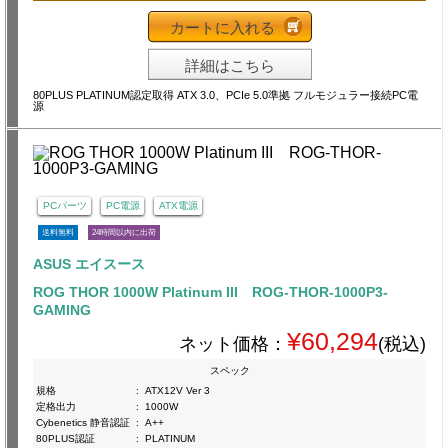
カートに入れる
詳細はこちら
80PLUS PLATINUM認定取得 ATX 3.0、PCIe 5.0準拠 フルモジュラー接続PC電
源
PCパーツ
PC電源
ATX電源
送料無料
24時間以内に出荷
ASUS エイスース
ROG THOR 1000W Platinum III ROG-THOR-1000P3-
GAMING
¥60,294
ネット価格：
(税込)
スペック
規格
:
ATX12V Ver 3
定格出力
:
1000W
Cybenetics 静音認証
:
A++
80PLUS認証
:
PLATINUM