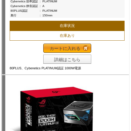
Cybenetics 効率認証
:
PLATINUM
Cybenetics 静音認証
:
A
80PLUS認証
:
PLATINUM
奥行
:
150mm
在庫状況
在庫あり
カートに入れる
詳細はこちら
80PLUS、Cybenetics PLATINUM認証 1000W電源