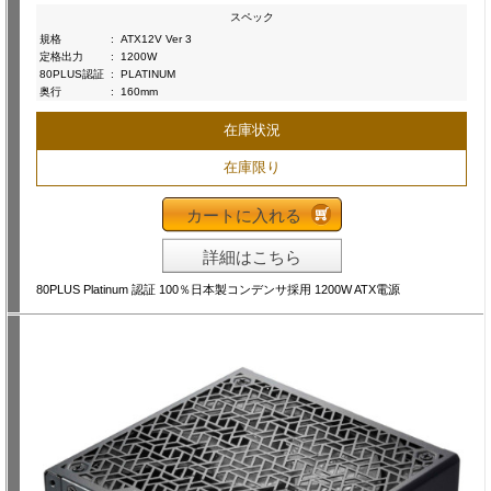
スペック
規格
:
ATX12V Ver 3
定格出力
:
1200W
80PLUS認証
:
PLATINUM
奥行
:
160mm
在庫状況
在庫限り
カートに入れる
詳細はこちら
80PLUS Platinum 認証 100％日本製コンデンサ採用 1200W ATX電源