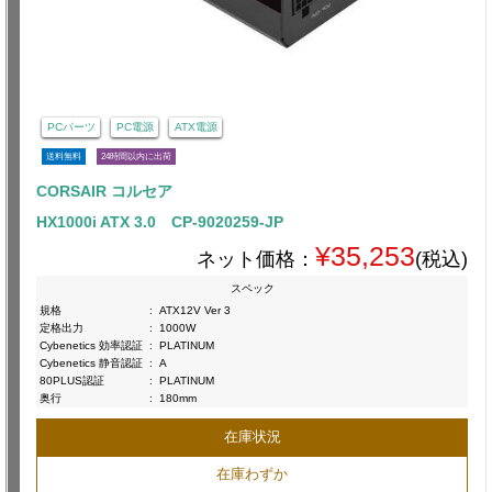
PCパーツ
PC電源
ATX電源
送料無料
24時間以内に出荷
CORSAIR コルセア
HX1000i ATX 3.0 CP-9020259-JP
¥35,253
ネット価格：
(税込)
スペック
規格
:
ATX12V Ver 3
定格出力
:
1000W
Cybenetics 効率認証
:
PLATINUM
Cybenetics 静音認証
:
A
80PLUS認証
:
PLATINUM
奥行
:
180mm
在庫状況
在庫わずか