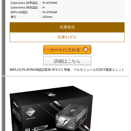
Cybenetics 効率認証
:
PLATINUM
Cybenetics 静音認証
:
A-
80PLUS認証
:
PLATINUM
奥行
:
100mm
在庫状況
在庫わずか
カートに入れる
詳細はこちら
80PLUS PLATINUM認証取得 ATX 3.1 準拠、フルモジュール式SFX電源ユニット