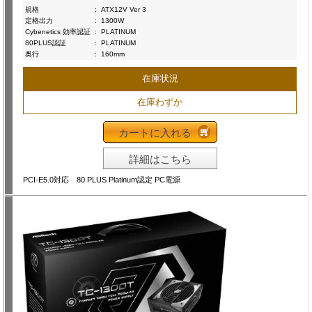
規格
:
ATX12V Ver 3
定格出力
:
1300W
Cybenetics 効率認証
:
PLATINUM
80PLUS認証
:
PLATINUM
奥行
:
160mm
在庫状況
在庫わずか
カートに入れる
詳細はこちら
PCI-E5.0対応 80 PLUS Platinum認定 PC電源