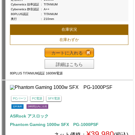
Cybenetics 効率認証
:
TITANIUM
Cybenetics 静音認証
:
A++
80PLUS認証
:
TITANIUM
奥行
:
210mm
在庫状況
在庫わずか
カートに入れる
詳細はこちら
80PLUS TITANIUM認証 1600W電源
PCパーツ
PC電源
SFX電源
送料無料
24時間以内に出荷
ASRock アスロック
Phantom Gaming 1000w SFX PG-1000PSF
¥39,980
ネット価格：
(税込)