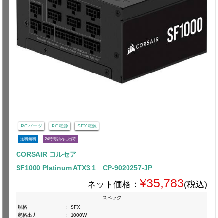
PCパーツ
PC電源
SFX電源
送料無料
24時間以内に出荷
CORSAIR コルセア
SF1000 Platinum ATX3.1 CP-9020257-JP
¥35,783
ネット価格：
(税込)
スペック
規格
:
SFX
定格出力
:
1000W