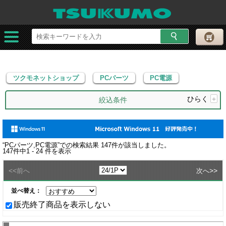
ツクモネットショップ
PCパーツ
PC電源
ツクモネットショップ
PCパーツ
PC電源
ひらく
+
絞込条件
“
PCパーツ,PC電源
”での検索結果
147
件が該当しました。
147
件中
1 - 24
件を表示
<<
>>
前へ
次へ
並べ替え：
販売終了商品を表示しない