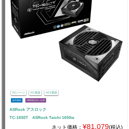
PCパーツ
PC電源
ATX電源
送料無料
24時間以内に出荷
ASRock アスロック
TC-1650T ASRock Taichi 1650w
¥81,079
ネット価格：
(税込)