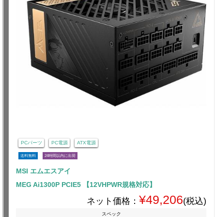
PCパーツ
PC電源
ATX電源
送料無料
24時間以内に出荷
MSI エムエスアイ
MEG Ai1300P PCIE5 【12VHPWR規格対応】
¥49,206
ネット価格：
(税込)
スペック