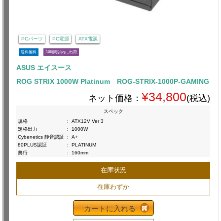
PCパーツ
PC電源
ATX電源
送料無料
24時間以内に出荷
ASUS エイスース
ROG STRIX 1000W Platinum ROG-STRIX-1000P-GAMING
¥34,800
ネット価格：
(税込)
スペック
規格
:
ATX12V Ver 3
定格出力
:
1000W
Cybenetics 静音認証
:
A+
80PLUS認証
:
PLATINUM
奥行
:
160mm
在庫状況
在庫わずか
カートに入れる