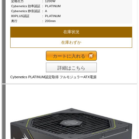
定格出力
:
1200W
Cybenetics 効率認証
:
PLATINUM
Cybenetics 静音認証
:
A
80PLUS認証
:
PLATINUM
奥行
:
200mm
在庫状況
在庫わずか
カートに入れる
詳細はこちら
Cybenetics PLATINUM認定取得 フルモジュラーATX電源