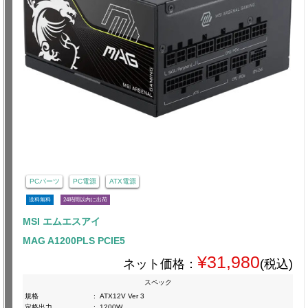
PCパーツ
PC電源
ATX電源
送料無料
24時間以内に出荷
MSI エムエスアイ
MAG A1200PLS PCIE5
¥31,980
ネット価格：
(税込)
スペック
規格
:
ATX12V Ver 3
定格出力
:
1200W