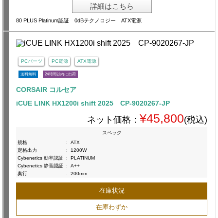
詳細はこちら
80 PLUS Platinum認証 0dBテクノロジー ATX電源
PCパーツ
PC電源
ATX電源
送料無料
24時間以内に出荷
CORSAIR コルセア
iCUE LINK HX1200i shift 2025 CP-9020267-JP
¥45,800
ネット価格：
(税込)
スペック
規格
:
ATX
定格出力
:
1200W
Cybenetics 効率認証
:
PLATINUM
Cybenetics 静音認証
:
A++
奥行
:
200mm
在庫状況
在庫わずか