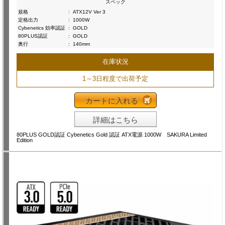
スペック
規格
:
ATX12V Ver 3
定格出力
:
1000W
Cybenetics 効率認証
:
GOLD
80PLUS認証
:
GOLD
奥行
:
140mm
在庫状況
1～3日程度で出荷予定
カートに入れる
詳細はこちら
80PLUS GOLD認証 Cybenetics Gold 認証 ATX電源 1000W SAKURA Limited
Edition