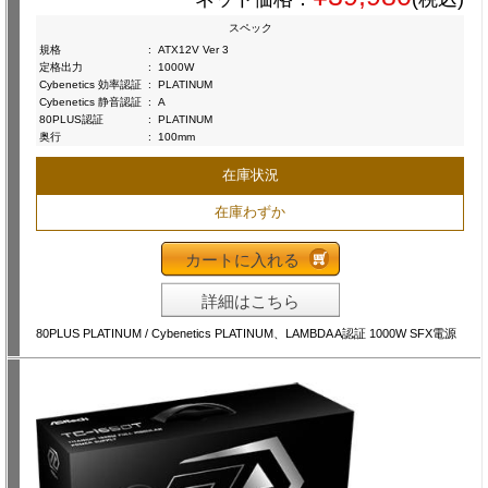
スペック
規格
:
ATX12V Ver 3
定格出力
:
1000W
Cybenetics 効率認証
:
PLATINUM
Cybenetics 静音認証
:
A
80PLUS認証
:
PLATINUM
奥行
:
100mm
在庫状況
在庫わずか
カートに入れる
詳細はこちら
80PLUS PLATINUM / Cybenetics PLATINUM、LAMBDA A認証 1000W SFX電源