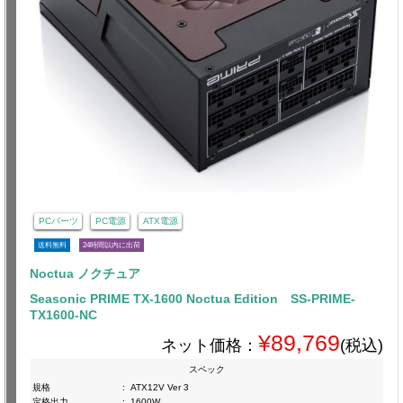
PCパーツ
PC電源
ATX電源
送料無料
24時間以内に出荷
Noctua ノクチュア
Seasonic PRIME TX-1600 Noctua Edition SS-PRIME-
TX1600-NC
¥89,769
ネット価格：
(税込)
スペック
規格
:
ATX12V Ver 3
定格出力
:
1600W