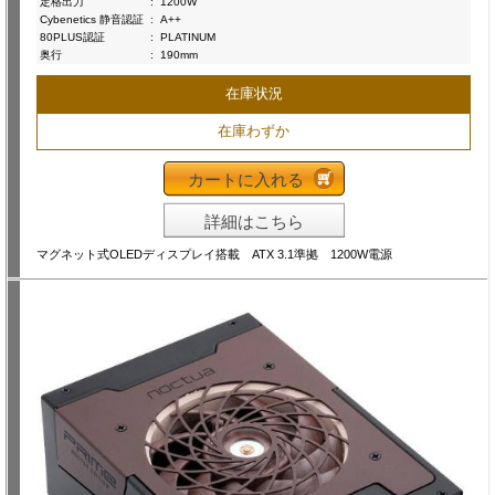
定格出力
:
1200W
Cybenetics 静音認証
:
A++
80PLUS認証
:
PLATINUM
奥行
:
190mm
在庫状況
在庫わずか
カートに入れる
詳細はこちら
マグネット式OLEDディスプレイ搭載 ATX 3.1準拠 1200W電源