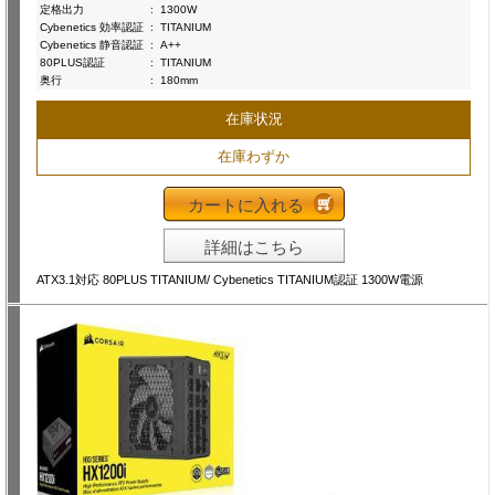
定格出力
:
1300W
Cybenetics 効率認証
:
TITANIUM
Cybenetics 静音認証
:
A++
80PLUS認証
:
TITANIUM
奥行
:
180mm
在庫状況
在庫わずか
カートに入れる
詳細はこちら
ATX3.1対応 80PLUS TITANIUM/ Cybenetics TITANIUM認証 1300W電源