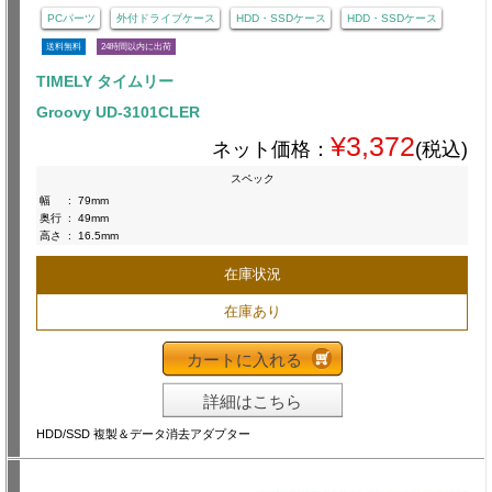
PCパーツ
外付ドライブケース
HDD・SSDケース
HDD・SSDケース
送料無料
24時間以内に出荷
TIMELY タイムリー
Groovy UD-3101CLER
¥3,372
ネット価格：
(税込)
スペック
幅
:
79mm
奥行
:
49mm
高さ
:
16.5mm
在庫状況
在庫あり
カートに入れる
詳細はこちら
HDD/SSD 複製＆データ消去アダプター