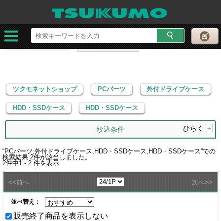
ツクモネットショップ
PCパーツ
外付ドライブケース
HDD・SSDケース
HDD・SSDケース
ツクモネットショップ
PCパーツ
外付ドライブケース
HDD・SSDケース
HDD・SSDケース
ひらく
+
絞込条件
“
PCパーツ,外付ドライブケース,HDD・SSDケース,HDD・SSDケース
”での
検索結果
2
件が該当しました。
2
件中
1 - 2
件を表示
<<
>>
前へ
次へ
並べ替え：
販売終了商品を表示しない