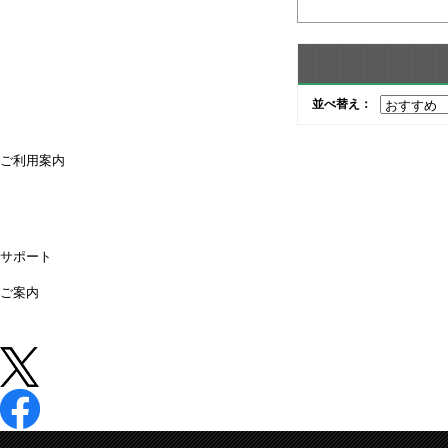
並べ替え：
ご利用案内
ご利用案内
送料・配送について
お支払方法について
領収書が必要な時は
キャンセル・返品について
よくあるご質問
偽サイトにご注意ください
サポート
購入後のサポート
お問合せ
ご案内
店舗情報
法人営業所
法人様専用オンライン見積り
中古 (買取)