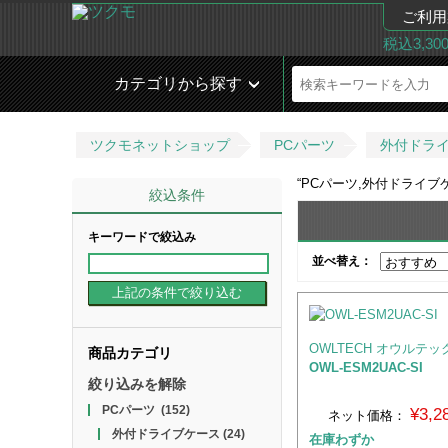
ご利用
税込3,3
カテゴリから探す
ツクモネットショップ
PCパーツ
外付ドラ
“
PCパーツ,外付ドライブケ
絞込条件
キーワードで絞込み
並べ替え：
OWLTECH オウルテッ
商品カテゴリ
OWL-ESM2UAC-SI
絞り込みを解除
PCパーツ
(152)
¥3,
ネット価格：
外付ドライブケース
(24)
在庫わずか