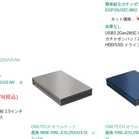
簡単組立ガチャポン
EGP25U32C-BK2
ネット価格：
在庫なし
USB3.2Gen2対応 
ガチャポンパッ！2
HDD/SSD ドラ
ク
5S/U3-NV ネ
074(税込)
A接続 2.5インチ
ス
OWLTECH オウルテック
OWLTECH オウ
黒角 MINI OWL-ESL25S/U3-SI シ
黒角 OWL-ESL2
ルバー
ー