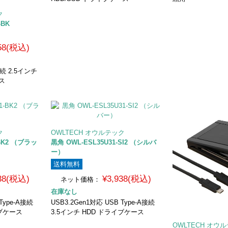
ク
-BK
058(税込)
C接続 2.5インチ
ス
ク
OWLTECH オウルテック
-BK2 （ブラッ
黒角 OWL-ESL35U31-SI2 （シルバ
ー）
送料無料
938(税込)
¥3,938(税込)
ネット価格：
在庫なし
Type-A接続
USB3.2Gen1対応 USB Type-A接続
イブケース
3.5インチ HDD ドライブケース
OWLTECH オウ