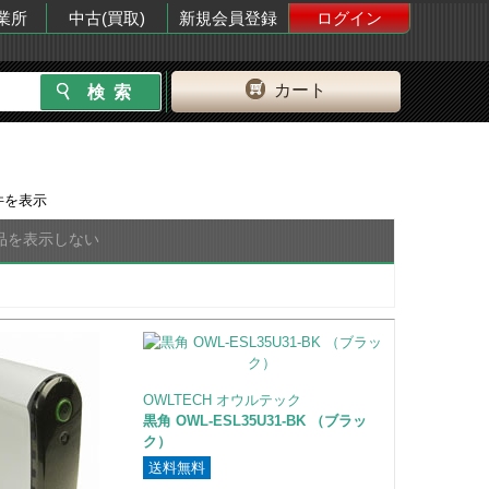
業所
中古(買取)
新規会員登録
ログイン
カート
件を表示
品を表示しない
OWLTECH オウルテック
黒角 OWL-ESL35U31-BK （ブラッ
ク）
送料無料