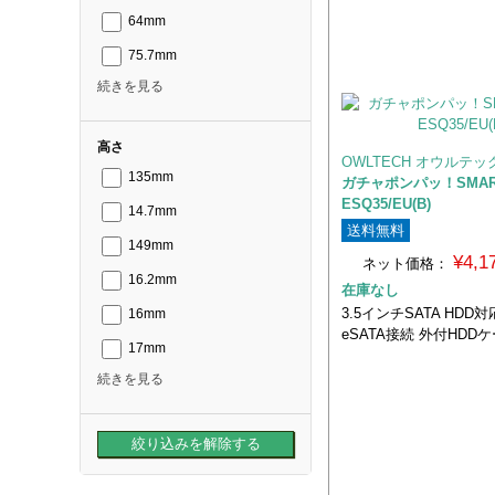
64mm
75.7mm
続きを見る
高さ
OWLTECH オウルテッ
135mm
ガチャポンパッ！SMART
ESQ35/EU(B)
14.7mm
送料無料
149mm
¥4,
ネット価格：
16.2mm
在庫なし
3.5インチSATA HDD対
16mm
eSATA接続 外付HDD
17mm
続きを見る