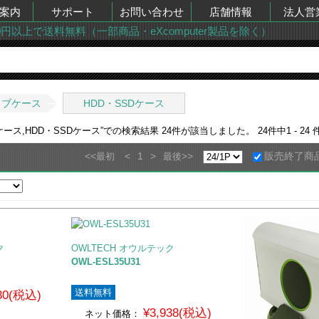
案内
サポート
お問い合わせ
店舗情報
法人営
00円以上で送料無料（一部商品・eXcomputer製品を除く）
イブケース
HDD・SSDケース
ース,HDD・SSDケース
”での検索結果
24
件が該当しました。
24
件中
1 - 24
<<
<
1
>
>>
販売終了商
最初
最後
ク
OWLTECH オウルテック
OWL-ESL35U31
送料無料
280(税込)
¥3,938(税込)
ネット価格：