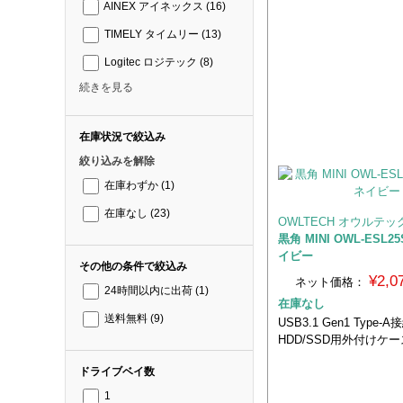
AINEX アイネックス
(16)
TIMELY タイムリー
(13)
Logitec ロジテック
(8)
続きを見る
在庫状況で絞込み
絞り込みを解除
在庫わずか
(1)
在庫なし
(23)
OWLTECH オウルテッ
黒角 MINI OWL-ESL2
イビー
その他の条件で絞込み
¥2,
ネット価格：
24時間以内に出荷
(1)
在庫なし
送料無料
(9)
USB3.1 Gen1 Type-
HDD/SSD用外付けケー
ドライブベイ数
1