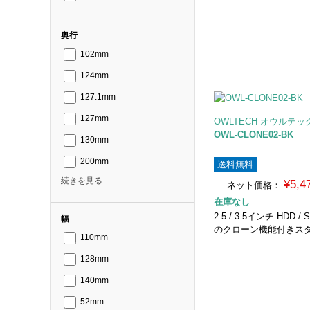
奥行
102mm
124mm
127.1mm
127mm
OWLTECH オウルテッ
OWL-CLONE02-BK
130mm
200mm
送料無料
続きを見る
¥5,
ネット価格：
在庫なし
2.5 / 3.5インチ HDD 
幅
のクローン機能付きス
110mm
128mm
140mm
52mm