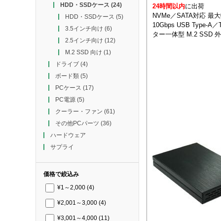
HDD・SSDケース
(24)
24時間以内
に出荷
NVMe／SATA対応 最
HDD・SSDケース
(5)
10Gbps USB Type-A
3.5インチ向け
(6)
ター一体型 M.2 SSD
2.5インチ向け
(12)
M.2 SSD 向け
(1)
ドライブ
(4)
ボード類
(5)
PCケース
(17)
PC電源
(5)
クーラー・ファン
(61)
その他PCパーツ
(36)
ハードウェア
サプライ
価格で絞込み
¥1～2,000
(4)
¥2,001～3,000
(4)
¥3,001～4,000
(11)