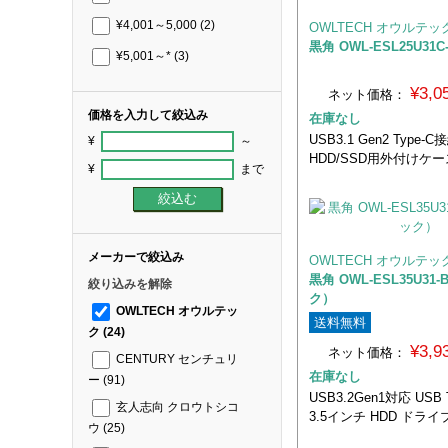
¥4,001～5,000
(2)
OWLTECH オウルテッ
黒角 OWL-ESL25U31C
¥5,001～*
(3)
¥3,
ネット価格：
価格を入力して絞込み
在庫なし
USB3.1 Gen2 Type-
¥
～
HDD/SSD用外付けケー
¥
まで
メーカーで絞込み
OWLTECH オウルテッ
黒角 OWL-ESL35U31
絞り込みを解除
ク）
OWLTECH オウルテッ
送料無料
ク
(24)
¥3,
ネット価格：
CENTURY センチュリ
在庫なし
ー
(91)
USB3.2Gen1対応 USB 
玄人志向 クロウトシコ
3.5インチ HDD ドラ
ウ
(25)