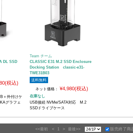
Team チーム
A DL SSD
CLASSIC E31 M.2 SSD Enclosure
Docking Station classic-e31-
TWE31B03
送料無料
980(税込)
¥4,980(税込)
ネット価格：
在庫なし
D 1TB＋外付けケ
UKAグラフェ
USB接続 NVMe/SATA対応 M.2
SSDドライブケース
<<
<
1
>
>>
販売終了商
最初
最後