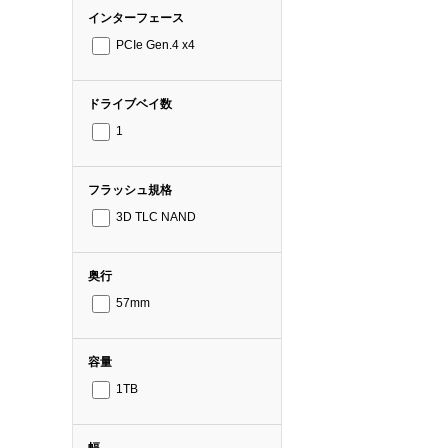
インターフェース
PCIe Gen.4 x4
ドライブベイ数
1
フラッシュ規格
3D TLC NAND
奥行
57mm
容量
1TB
幅