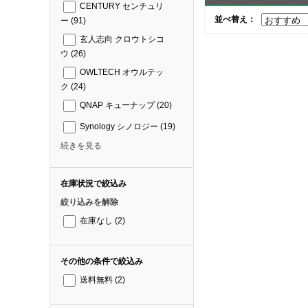
CENTURY センチュリ
並べ替え：
ー
(91)
玄人志向 クロウトシコ
ウ
(26)
OWLTECH オウルテッ
ク
(24)
QNAP キューナップ
(20)
Synology シノロジー
(19)
続きを見る
在庫状況で絞込み
絞り込みを解除
在庫なし
(2)
その他の条件で絞込み
送料無料
(2)