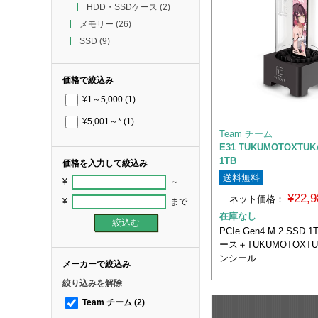
HDD・SSDケース
(2)
メモリー
(26)
SSD
(9)
価格で絞込み
¥1～5,000
(1)
¥5,001～*
(1)
Team チーム
E31 TUKUMOTOXTUK
1TB
価格を入力して絞込み
送料無料
¥
～
¥22,
ネット価格：
¥
まで
在庫なし
PCIe Gen4 M.2 SS
ース＋TUKUMOTOXT
ンシール
メーカーで絞込み
絞り込みを解除
Team チーム
(2)