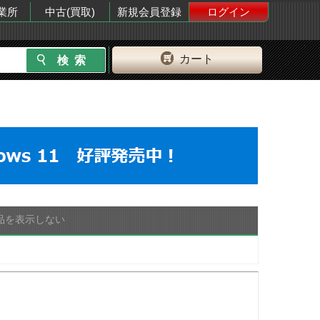
業所
中古(買取)
新規会員登録
ログイン
カート
品を表示しない