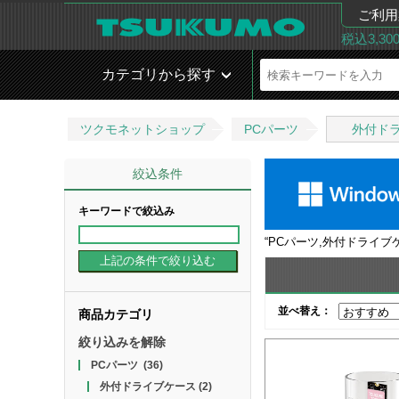
ご利用
税込3,3
カテゴリから探す
ツクモネットショップ
PCパーツ
外付ド
絞込条件
キーワードで絞込み
“
PCパーツ,外付ドライブ
並べ替え：
商品カテゴリ
絞り込みを解除
PCパーツ
(36)
外付ドライブケース
(2)