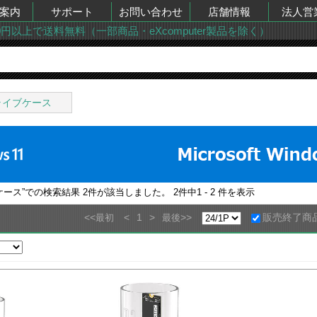
案内
サポート
お問い合わせ
店舗情報
法人営
00円以上で送料無料（一部商品・eXcomputer製品を除く）
ライブケース
ケース
”での検索結果
2
件が該当しました。
2
件中
1 - 2
件を表示
<<
<
1
>
>>
販売終了商
最初
最後