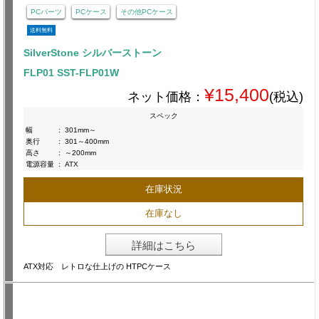
PCパーツ
PCケース
その他PCケース
送料無料
SilverStone シルバーストーン
FLP01 SST-FLP01W
¥15,400
ネット価格：
(税込)
スペック
幅
:
301mm～
奥行
:
301～400mm
高さ
:
～200mm
電源容量
:
ATX
在庫状況
在庫なし
詳細はこちら
ATX対応 レトロな仕上げの HTPCケース