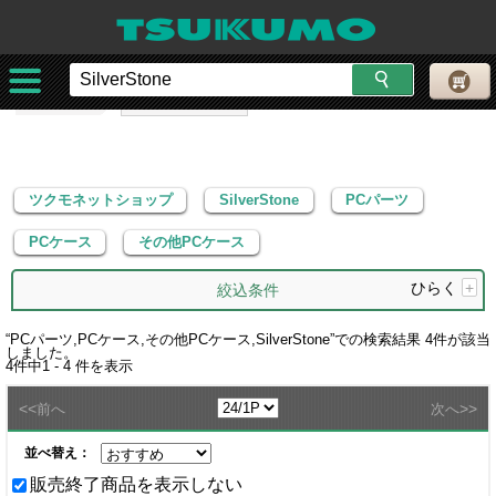
ツクモネットショップ
SilverStone
PCパーツ
PCケース
その他PCケース
ツクモネットショップ
SilverStone
PCパーツ
PCケース
その他PCケース
ひらく
+
絞込条件
“
PCパーツ,PCケース,その他PCケース,SilverStone
”での検索結果
4
件が該当
しました。
4
件中
1 - 4
件を表示
<<
>>
前へ
次へ
並べ替え：
販売終了商品を表示しない