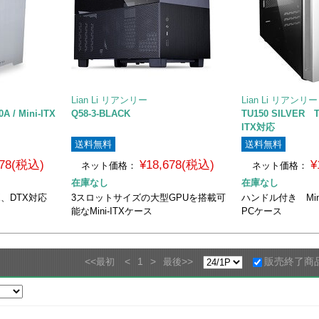
Lian Li リアンリー
Lian Li リアンリー
A / Mini-ITX
Q58-3-BLACK
TU150 SILVER TU
ITX対応
送料無料
送料無料
478(税込)
¥18,678(税込)
¥
ネット価格：
ネット価格：
在庫なし
在庫なし
X、DTX対応
3スロットサイズの大型GPUを搭載可
ハンドル付き Mini
能なMini-ITXケース
PCケース
<<
<
1
>
>>
販売終了商
最初
最後