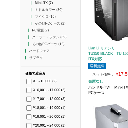
Mini-ITX
(7)
ミドルタワー
(30)
マイクロ
(16)
その他PCケース
(2)
PC電源
(7)
クーラー・ファン
(39)
その他PCパーツ
(12)
Lian Li リアンリー
ハードウェア
TU150 BLACK TU-150
サプライ
ITX対応
送料無料
¥17,
価格で絞込み
ネット価格：
在庫なし
¥1～10,000
(2)
ハンドル付き Mini-IT
¥10,001～17,000
(2)
PCケース
¥17,001～18,000
(3)
¥18,001～19,000
(1)
¥19,001～20,000
(1)
¥20,001～24,000
(1)