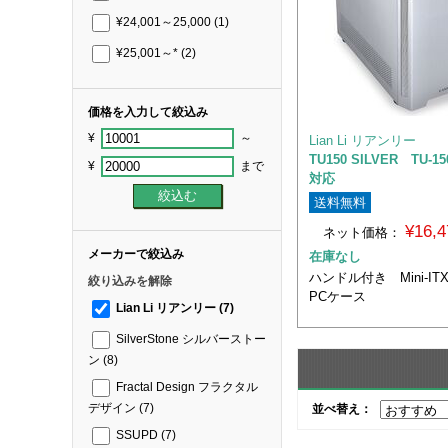
¥24,001～25,000
(1)
¥25,001～*
(2)
価格を入力して絞込み
¥
～
Lian Li リアンリー
TU150 SILVER TU-150
¥
まで
対応
送料無料
¥16,
ネット価格：
メーカーで絞込み
在庫なし
ハンドル付き Mini-IT
絞り込みを解除
PCケース
Lian Li リアンリー
(7)
SilverStone シルバーストー
ン
(8)
Fractal Design フラクタル
デザイン
(7)
並べ替え：
SSUPD
(7)