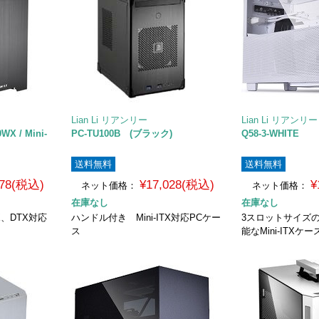
Lian Li リアンリー
Lian Li リアンリー
WX / Mini-
PC-TU100B (ブラック)
Q58-3-WHITE
送料無料
送料無料
578(税込)
¥17,028(税込)
¥
ネット価格：
ネット価格：
在庫なし
在庫なし
X、DTX対応
ハンドル付き Mini-ITX対応PCケー
3スロットサイズの
ス
能なMini-ITXケー