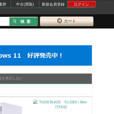
業所
中古(買取)
新規会員登録
ログイン
カート
品を表示しない