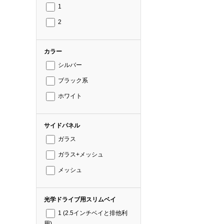
1
2
カラー
シルバー
ブラック系
ホワイト
サイドパネル
ガラス
ガラス+メッシュ
メッシュ
光学ドライブ用スリムベイ
1 (2.5インチベイと排他利
用)