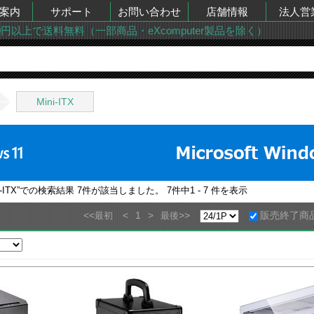
案内
サポート
お問い合わせ
店舗情報
法人営
00円以上で送料無料（一部商品・eXcomputer製品を除く）
Mini-ITX
ITX
”での検索結果
7
件が該当しました。
7
件中
1 - 7
件を表示
<<
<
1
>
>>
販売終了商
最初
最後