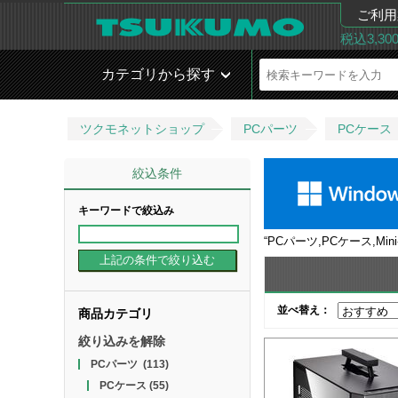
ご利用
税込3,3
カテゴリから探す
ツクモネットショップ
PCパーツ
PCケース
絞込条件
キーワードで絞込み
“
PCパーツ,PCケース,Mini-
並べ替え：
商品カテゴリ
絞り込みを解除
PCパーツ
(113)
PCケース
(55)