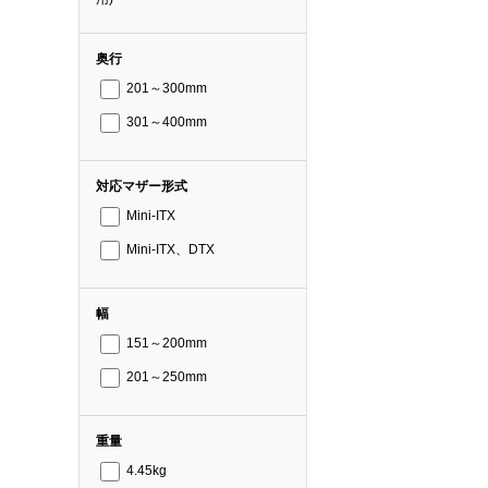
奥行
201～300mm
301～400mm
対応マザー形式
Mini-ITX
Mini-ITX、DTX
幅
151～200mm
201～250mm
重量
4.45kg