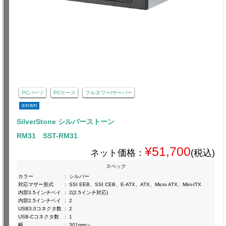
PCパーツ
PCケース
フルタワー/サーバー
送料無料
SilverStone シルバーストーン
RM31 SST-RM31
¥51,700
ネット価格：
(税込)
スペック
カラー
:
シルバー
対応マザー形式
:
SSI EEB、SSI CEB、E-ATX、ATX、Micro ATX、Mini-ITX
内部3.5インチベイ
:
2(2.5インチ対応)
内部2.5インチベイ
:
2
USB3.0コネクタ数
:
2
USB-Cコネクタ数
:
1
幅
:
301mm～