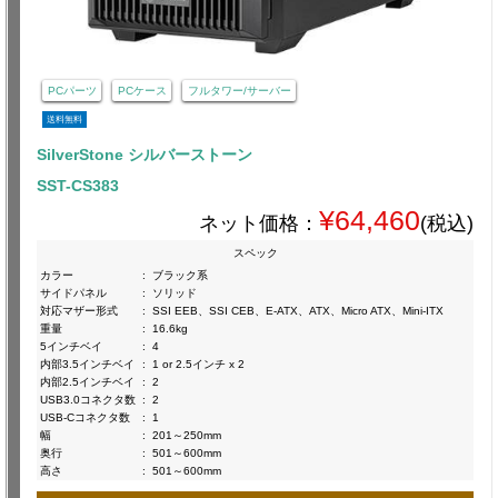
PCパーツ
PCケース
フルタワー/サーバー
送料無料
SilverStone シルバーストーン
SST-CS383
¥64,460
ネット価格：
(税込)
スペック
カラー
:
ブラック系
サイドパネル
:
ソリッド
対応マザー形式
:
SSI EEB、SSI CEB、E-ATX、ATX、Micro ATX、Mini-ITX
重量
:
16.6kg
5インチベイ
:
4
内部3.5インチベイ
:
1 or 2.5インチ x 2
内部2.5インチベイ
:
2
USB3.0コネクタ数
:
2
USB-Cコネクタ数
:
1
幅
:
201～250mm
奥行
:
501～600mm
高さ
:
501～600mm