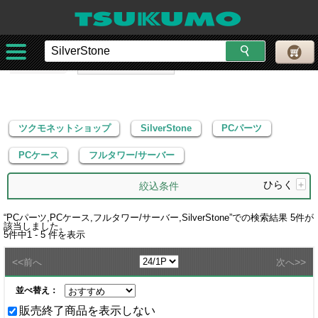
ツクモネットショップ
SilverStone
PCパーツ
PCケース
フルタワー/サーバー
ツクモネットショップ
SilverStone
PCパーツ
PCケース
フルタワー/サーバー
ひらく
+
絞込条件
“
PCパーツ,PCケース,フルタワー/サーバー,SilverStone
”での検索結果
5
件が
該当しました。
5
件中
1 - 5
件を表示
<<
>>
前へ
次へ
並べ替え：
販売終了商品を表示しない