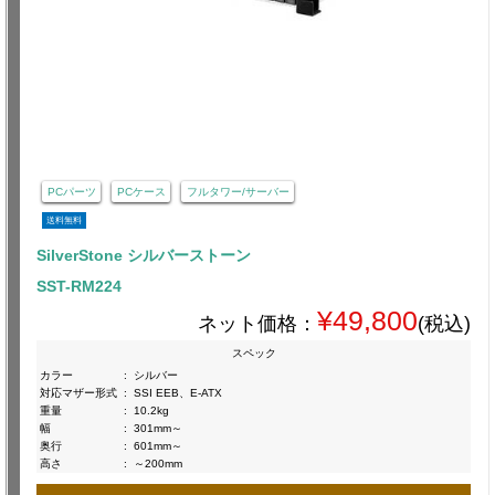
PCパーツ
PCケース
フルタワー/サーバー
送料無料
SilverStone シルバーストーン
SST-RM224
¥49,800
ネット価格：
(税込)
スペック
カラー
:
シルバー
対応マザー形式
:
SSI EEB、E-ATX
重量
:
10.2kg
幅
:
301mm～
奥行
:
601mm～
高さ
:
～200mm