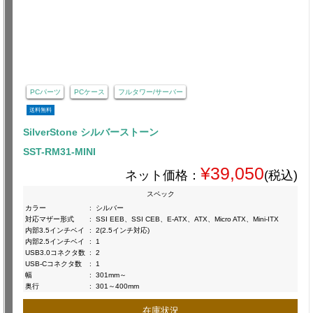
PCパーツ
PCケース
フルタワー/サーバー
送料無料
SilverStone シルバーストーン
SST-RM31-MINI
¥39,050
ネット価格：
(税込)
スペック
カラー
:
シルバー
対応マザー形式
:
SSI EEB、SSI CEB、E-ATX、ATX、Micro ATX、Mini-ITX
内部3.5インチベイ
:
2(2.5インチ対応)
内部2.5インチベイ
:
1
USB3.0コネクタ数
:
2
USB-Cコネクタ数
:
1
幅
:
301mm～
奥行
:
301～400mm
在庫状況