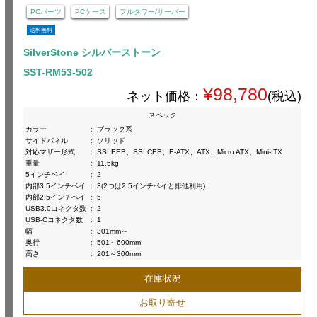
PCパーツ
PCケース
フルタワー/サーバー
送料無料
SilverStone シルバーストーン
SST-RM53-502
¥98,780
ネット価格：
(税込)
スペック
カラー
:
ブラック系
サイドパネル
:
ソリッド
対応マザー形式
:
SSI EEB、SSI CEB、E-ATX、ATX、Micro ATX、Mini-ITX
重量
:
11.5kg
5インチベイ
:
2
内部3.5インチベイ
:
3(2つは2.5インチベイと排他利用)
内部2.5インチベイ
:
5
USB3.0コネクタ数
:
2
USB-Cコネクタ数
:
1
幅
:
301mm～
奥行
:
501～600mm
高さ
:
201～300mm
在庫状況
お取り寄せ