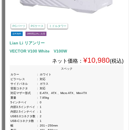
PCパーツ
PCケース
ミドルタワー
送料無料
24時間以内に出荷
Lian Li リアンリー
VECTOR V100 White V100W
¥10,980
ネット価格：
(税込)
スペック
カラー
:
ホワイト
ピラーレス
:
対応
サイドパネル
:
ガラス
背面コネクタ
:
対応
対応マザー形式
:
E-ATX、ATX 、Micro ATX、Mini-ITX
重量
:
7.85kg
5インチベイ
:
0
内部3.5インチベイ
:
1
内部2.5インチベイ
:
1
USB3.0コネクタ数
:
2
USB-Cコネクタ数
:
1
幅
:
201～250mm