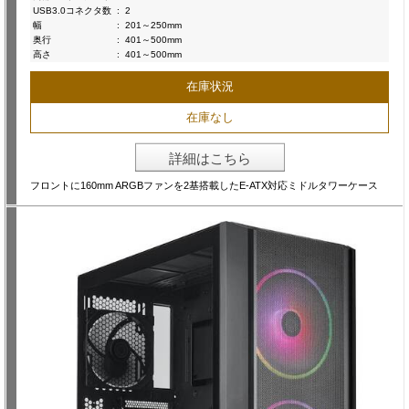
USB3.0コネクタ数
:
2
幅
:
201～250mm
奥行
:
401～500mm
高さ
:
401～500mm
在庫状況
在庫なし
詳細はこちら
フロントに160mm ARGBファンを2基搭載したE-ATX対応ミドルタワーケース