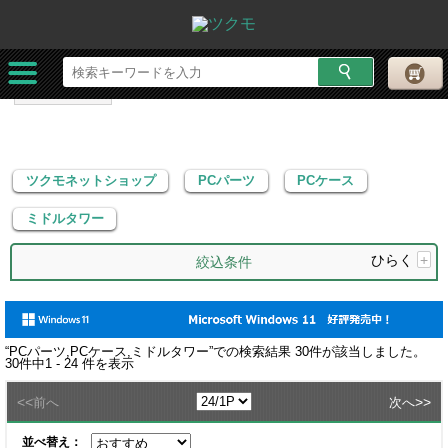
ツクモネットショップ
PCパーツ
PCケース
ミドルタワー
ツクモネットショップ
PCパーツ
PCケース
ミドルタワー
ひらく
+
絞込条件
“
PCパーツ,PCケース,ミドルタワー
”での検索結果
30
件が該当しました。
30
件中
1 - 24
件を表示
<<
>>
前へ
次へ
並べ替え：