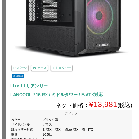
PCパーツ
PCケース
ミドルタワー
送料無料
Lian Li リアンリー
LANCOOL 216 RX / ミドルタワー / E-ATX対応
¥13,981
ネット価格：
(税込)
スペック
カラー
:
ブラック系
サイドパネル
:
ガラス
対応マザー形式
:
E-ATX、ATX 、Micro ATX、Mini-ITX
重量
:
10.5kg