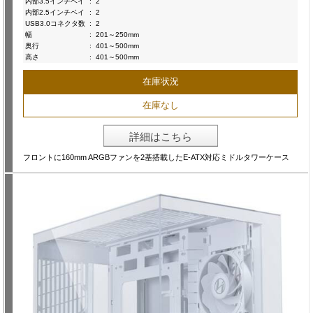
内部3.5インチベイ
:
2
内部2.5インチベイ
:
2
USB3.0コネクタ数
:
2
幅
:
201～250mm
奥行
:
401～500mm
高さ
:
401～500mm
在庫状況
在庫なし
詳細はこちら
フロントに160mm ARGBファンを2基搭載したE-ATX対応ミドルタワーケース