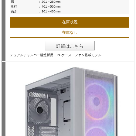
幅
:
201～250mm
奥行
:
401～500mm
高さ
:
301～400mm
在庫状況
在庫なし
詳細はこちら
デュアルチャンバー構造採用 PCケース ファン搭載モデル