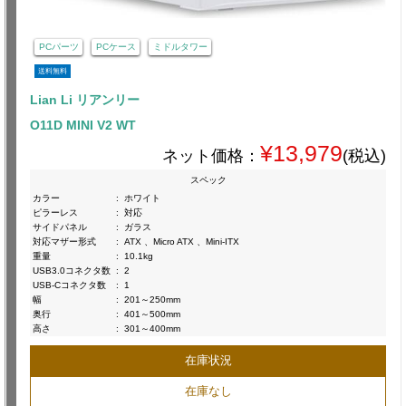
PCパーツ
PCケース
ミドルタワー
送料無料
Lian Li リアンリー
O11D MINI V2 WT
¥13,979
ネット価格：
(税込)
スペック
カラー
:
ホワイト
ピラーレス
:
対応
サイドパネル
:
ガラス
対応マザー形式
:
ATX 、Micro ATX 、Mini-ITX
重量
:
10.1kg
USB3.0コネクタ数
:
2
USB-Cコネクタ数
:
1
幅
:
201～250mm
奥行
:
401～500mm
高さ
:
301～400mm
在庫状況
在庫なし