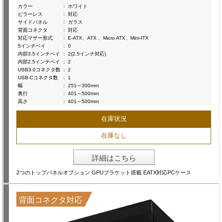
カラー
:
ホワイト
ピラーレス
:
対応
サイドパネル
:
ガラス
背面コネクタ
:
対応
対応マザー形式
:
E-ATX、ATX 、Micro ATX、Mini-ITX
5インチベイ
:
0
内部3.5インチベイ
:
2(2.5インチ対応)
内部2.5インチベイ
:
2
USB3.0コネクタ数
:
2
USB-Cコネクタ数
:
1
幅
:
251～300mm
奥行
:
401～500mm
高さ
:
401～500mm
在庫状況
在庫なし
詳細はこちら
2つのトップパネルオプション GPUブラケット搭載 EATX対応PCケース
背面コネクタ対応