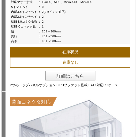
対応マザー形式
:
E-ATX、ATX 、Micro ATX、Mini-ITX
5インチベイ
:
0
内部3.5インチベイ
:
2(2.5インチ対応)
内部2.5インチベイ
:
2
USB3.0コネクタ数
:
2
USB-Cコネクタ数
:
1
幅
:
251～300mm
奥行
:
401～500mm
高さ
:
401～500mm
在庫状況
在庫なし
詳細はこちら
2つのトップパネルオプション GPUブラケット搭載 EATX対応PCケース
背面コネクタ対応