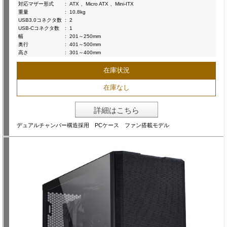
対応マザー形式
:
ATX 、Micro ATX 、Mini-ITX
重量
:
10.8kg
USB3.0コネクタ数
:
2
USB-Cコネクタ数
:
1
幅
:
201～250mm
奥行
:
401～500mm
高さ
:
301～400mm
在庫状況
在庫なし
詳細はこちら
デュアルチャンバー構造採用 PCケース ファン搭載モデル