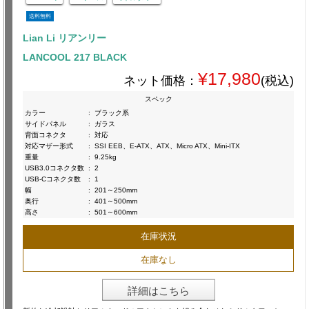
送料無料
Lian Li リアンリー
LANCOOL 217 BLACK
¥17,980
ネット価格：
(税込)
スペック
カラー
:
ブラック系
サイドパネル
:
ガラス
背面コネクタ
:
対応
対応マザー形式
:
SSI EEB、E-ATX、ATX、Micro ATX、Mini-ITX
重量
:
9.25kg
USB3.0コネクタ数
:
2
USB-Cコネクタ数
:
1
幅
:
201～250mm
奥行
:
401～500mm
高さ
:
501～600mm
在庫状況
在庫なし
詳細はこちら