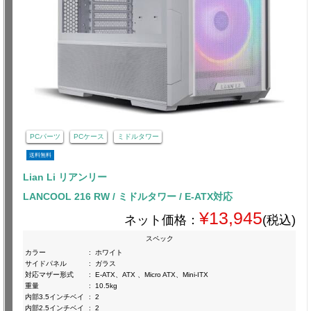
PCパーツ
PCケース
ミドルタワー
送料無料
Lian Li リアンリー
LANCOOL 216 RW / ミドルタワー / E-ATX対応
¥13,945
ネット価格：
(税込)
スペック
カラー
:
ホワイト
サイドパネル
:
ガラス
対応マザー形式
:
E-ATX、ATX 、Micro ATX、Mini-ITX
重量
:
10.5kg
内部3.5インチベイ
:
2
内部2.5インチベイ
:
2