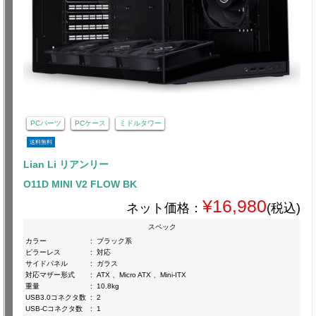
PCパーツ
PCケース
ミドルタワー
送料無料
Lian Li リアンリー
O11D MINI V2 FLOW BK
¥16,980
ネット価格：
(税込)
スペック
カラー
:
ブラック系
ピラーレス
:
対応
サイドパネル
:
ガラス
対応マザー形式
:
ATX 、Micro ATX 、Mini-ITX
重量
:
10.8kg
USB3.0コネクタ数
:
2
USB-Cコネクタ数
:
1