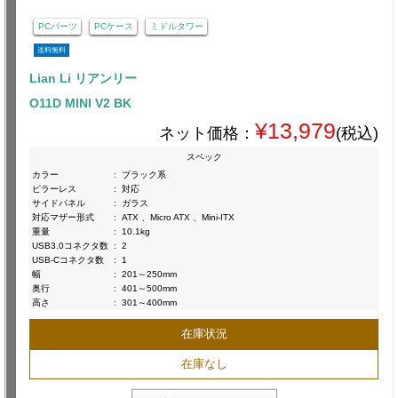
PCパーツ
PCケース
ミドルタワー
送料無料
Lian Li リアンリー
O11D MINI V2 BK
¥13,979
ネット価格：
(税込)
スペック
カラー
:
ブラック系
ピラーレス
:
対応
サイドパネル
:
ガラス
対応マザー形式
:
ATX 、Micro ATX 、Mini-ITX
重量
:
10.1kg
USB3.0コネクタ数
:
2
USB-Cコネクタ数
:
1
幅
:
201～250mm
奥行
:
401～500mm
高さ
:
301～400mm
在庫状況
在庫なし