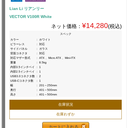
Lian Li リアンリー
VECTOR V100R White
¥14,280
ネット価格：
(税込)
スペック
カラー
:
ホワイト
ピラーレス
:
対応
サイドパネル
:
ガラス
背面コネクタ
:
対応
対応マザー形式
:
ATX 、Micro ATX 、Mini-ITX
重量
:
8.5kg
内部3.5インチベイ
:
1
内部2.5インチベイ
:
1
USB3.0コネクタ数
:
2
USB-Cコネクタ数
:
1
幅
:
201～250mm
奥行
:
401～500mm
高さ
:
401～500mm
在庫状況
在庫わずか
カートに入れる