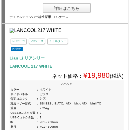
詳細はこちら
デュアルチャンバー構造採用 PCケース
PCパーツ
PCケース
ミドルタワー
送料無料
Lian Li リアンリー
LANCOOL 217 WHITE
¥19,980
ネット価格：
(税込)
スペック
カラー
:
ホワイト
サイドパネル
:
ガラス
背面コネクタ
:
対応
対応マザー形式
:
SSI EEB、E-ATX、ATX、Micro ATX、Mini-ITX
重量
:
9.25kg
USB3.0コネクタ数
:
2
USB-Cコネクタ数
:
1
幅
:
201～250mm
奥行
:
401～500mm