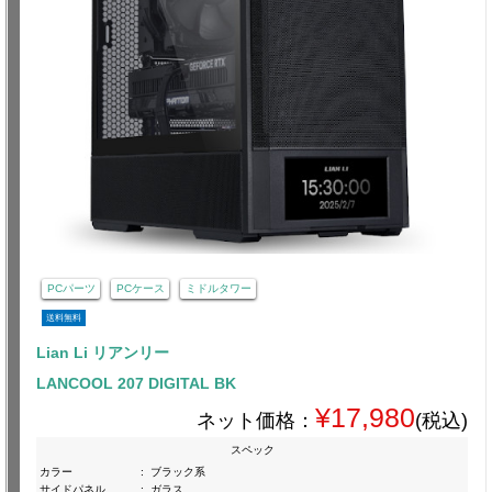
PCパーツ
PCケース
ミドルタワー
送料無料
Lian Li リアンリー
LANCOOL 207 DIGITAL BK
¥17,980
ネット価格：
(税込)
スペック
カラー
:
ブラック系
サイドパネル
:
ガラス