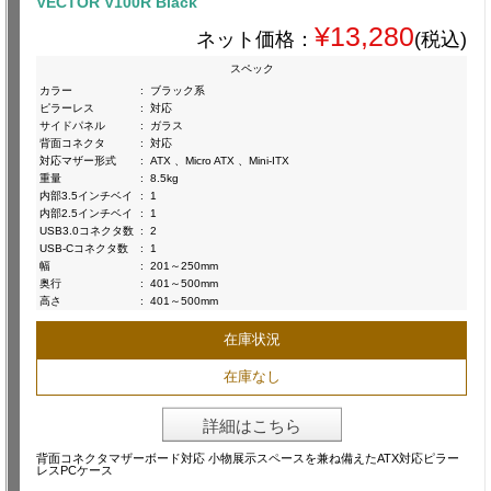
VECTOR V100R Black
¥13,280
ネット価格：
(税込)
スペック
カラー
:
ブラック系
ピラーレス
:
対応
サイドパネル
:
ガラス
背面コネクタ
:
対応
対応マザー形式
:
ATX 、Micro ATX 、Mini-ITX
重量
:
8.5kg
内部3.5インチベイ
:
1
内部2.5インチベイ
:
1
USB3.0コネクタ数
:
2
USB-Cコネクタ数
:
1
幅
:
201～250mm
奥行
:
401～500mm
高さ
:
401～500mm
在庫状況
在庫なし
詳細はこちら
背面コネクタマザーボード対応 小物展示スペースを兼ね備えたATX対応ピラー
レスPCケース