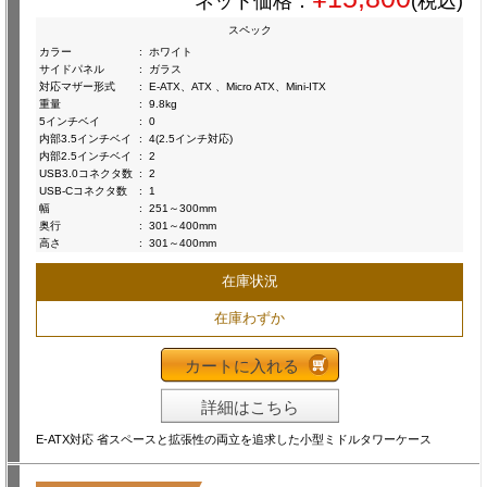
ネット価格：
(税込)
スペック
カラー
:
ホワイト
サイドパネル
:
ガラス
対応マザー形式
:
E-ATX、ATX 、Micro ATX、Mini-ITX
重量
:
9.8kg
5インチベイ
:
0
内部3.5インチベイ
:
4(2.5インチ対応)
内部2.5インチベイ
:
2
USB3.0コネクタ数
:
2
USB-Cコネクタ数
:
1
幅
:
251～300mm
奥行
:
301～400mm
高さ
:
301～400mm
在庫状況
在庫わずか
カートに入れる
詳細はこちら
E-ATX対応 省スペースと拡張性の両立を追求した小型ミドルタワーケース