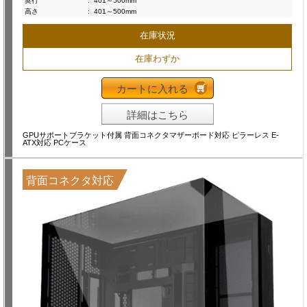
奥行
:
401～500mm
高さ
:
401～500mm
在庫状況
在庫わずか
カートに入れる
詳細はこちら
GPUサポートブラケット付属 背面コネクタマザーボード対応 ピラーレス E-
ATX対応 PCケース
背面コネクタ対応