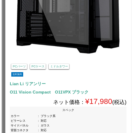
PCパーツ
PCケース
ミドルタワー
送料無料
Lian Li リアンリー
O11 Vision Compact O11VPX ブラック
¥17,980
ネット価格：
(税込)
スペック
カラー
:
ブラック系
ピラーレス
:
対応
サイドパネル
:
ガラス
背面コネクタ
:
対応