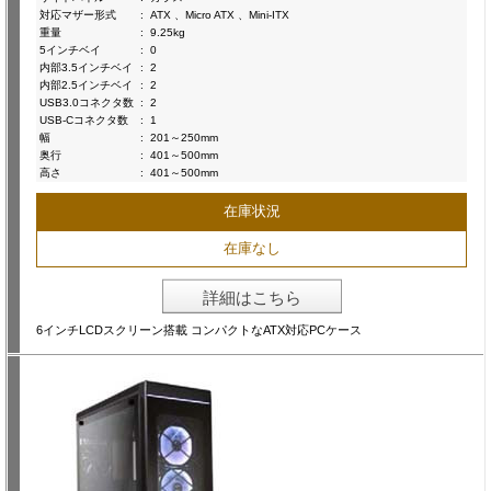
対応マザー形式
:
ATX 、Micro ATX 、Mini-ITX
重量
:
9.25kg
5インチベイ
:
0
内部3.5インチベイ
:
2
内部2.5インチベイ
:
2
USB3.0コネクタ数
:
2
USB-Cコネクタ数
:
1
幅
:
201～250mm
奥行
:
401～500mm
高さ
:
401～500mm
在庫状況
在庫なし
詳細はこちら
6インチLCDスクリーン搭載 コンパクトなATX対応PCケース