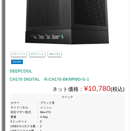
PCパーツ
PCケース
Mini-ITX
送料無料
DEEPCOOL
CH170 DIGITAL R-CH170-BKNPI0D-G-1
¥10,780
ネット価格：
(税込)
スペック
カラー
:
ブラック系
サイドパネル
:
メッシュ
対応マザー形式
:
Mini-ITX
重量
:
3.4kg
5インチベイ
:
0
USB3.0コネクタ数
:
2
USB-Cコネクタ数
:
1