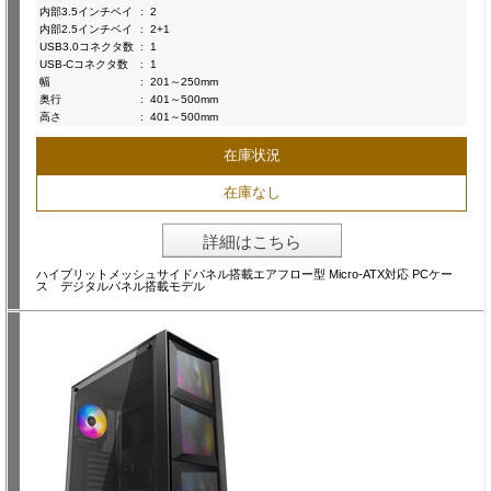
内部3.5インチベイ
:
2
内部2.5インチベイ
:
2+1
USB3.0コネクタ数
:
1
USB-Cコネクタ数
:
1
幅
:
201～250mm
奥行
:
401～500mm
高さ
:
401～500mm
在庫状況
在庫なし
詳細はこちら
ハイブリットメッシュサイドパネル搭載エアフロー型 Micro-ATX対応 PCケー
ス デジタルパネル搭載モデル