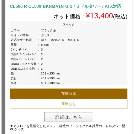
CL500 R-CL500-BKNMA1N-G-1 / ミドルタワー / ATX対応
¥13,400
ネット価格：
(税込)
スペック
カラー
:
ブラック系
サイドパネル
:
ガラス
対応マザー形式
:
ATX 、Micro ATX 、Mini-ITX
重量
:
8.4kg
5インチベイ
:
0
内部3.5インチベイ
:
2
内部2.5インチベイ
:
2
USB3.0コネクタ数
:
2
USB-Cコネクタ数
:
1
幅
:
201～250mm
奥行
:
401～500mm
高さ
:
501～600mm
在庫状況
在庫なし
詳細はこちら
エアフローを最適化したメッシュ構造のフロントパネル採用のミドルタワー型
PCケース