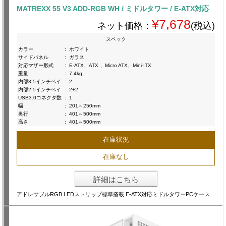
MATREXX 55 V3 ADD-RGB WH / ミドルタワー / E-ATX対応
¥7,678
ネット価格：
(税込)
スペック
カラー
:
ホワイト
サイドパネル
:
ガラス
対応マザー形式
:
E-ATX、ATX 、Micro ATX、Mini-ITX
重量
:
7.4kg
内部3.5インチベイ
:
2
内部2.5インチベイ
:
2+2
USB3.0コネクタ数
:
1
幅
:
201～250mm
奥行
:
401～500mm
高さ
:
401～500mm
在庫状況
在庫なし
詳細はこちら
アドレサブルRGB LEDストリップ標準搭載 E-ATX対応ミドルタワーPCケース