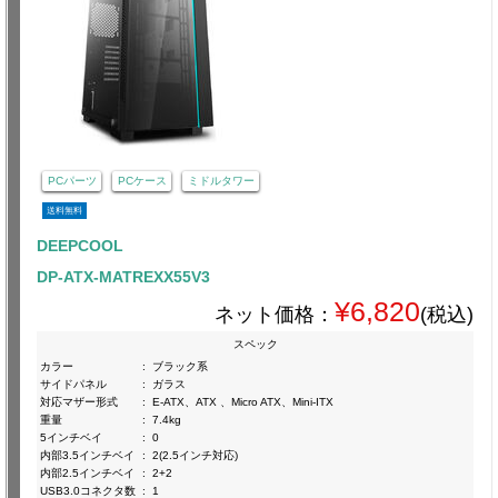
PCパーツ
PCケース
ミドルタワー
送料無料
DEEPCOOL
DP-ATX-MATREXX55V3
¥6,820
ネット価格：
(税込)
スペック
カラー
:
ブラック系
サイドパネル
:
ガラス
対応マザー形式
:
E-ATX、ATX 、Micro ATX、Mini-ITX
重量
:
7.4kg
5インチベイ
:
0
内部3.5インチベイ
:
2(2.5インチ対応)
内部2.5インチベイ
:
2+2
USB3.0コネクタ数
:
1