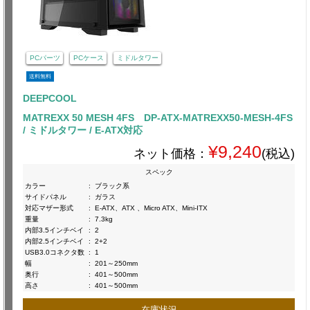
PCパーツ
PCケース
ミドルタワー
送料無料
DEEPCOOL
MATREXX 50 MESH 4FS DP-ATX-MATREXX50-MESH-4FS
/ ミドルタワー / E-ATX対応
¥9,240
ネット価格：
(税込)
スペック
カラー
:
ブラック系
サイドパネル
:
ガラス
対応マザー形式
:
E-ATX、ATX 、Micro ATX、Mini-ITX
重量
:
7.3kg
内部3.5インチベイ
:
2
内部2.5インチベイ
:
2+2
USB3.0コネクタ数
:
1
幅
:
201～250mm
奥行
:
401～500mm
高さ
:
401～500mm
在庫状況