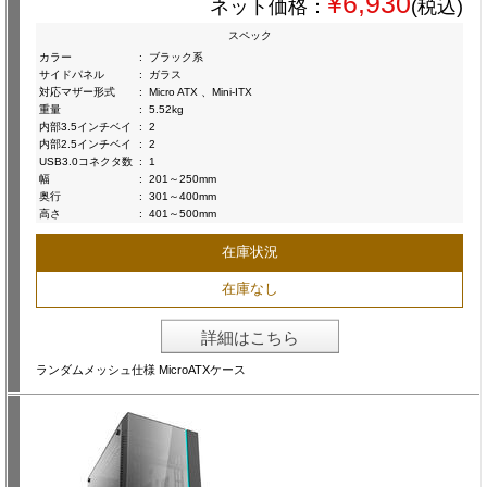
¥6,930
ネット価格：
(税込)
スペック
カラー
:
ブラック系
サイドパネル
:
ガラス
対応マザー形式
:
Micro ATX 、Mini-ITX
重量
:
5.52kg
内部3.5インチベイ
:
2
内部2.5インチベイ
:
2
USB3.0コネクタ数
:
1
幅
:
201～250mm
奥行
:
301～400mm
高さ
:
401～500mm
在庫状況
在庫なし
詳細はこちら
ランダムメッシュ仕様 MicroATXケース