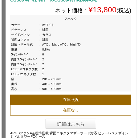
¥13,800
ネット価格：
(税込)
スペック
カラー
:
ホワイト
ピラーレス
:
対応
サイドパネル
:
ガラス
背面コネクタ
:
対応
対応マザー形式
:
ATX 、Micro ATX 、Mini-ITX
重量
:
8.8kg
5インチベイ
:
0
内部3.5インチベイ
:
2
内部2.5インチベイ
:
2
USB3.0コネクタ数
:
2
USB-Cコネクタ数
:
1
幅
:
201～250mm
奥行
:
401～500mm
高さ
:
501～600mm
在庫状況
在庫なし
詳細はこちら
ARGBファン4基標準搭載 背面コネクタマザーボード対応 ピラーレスデザイン
ミドルタワーPCケース