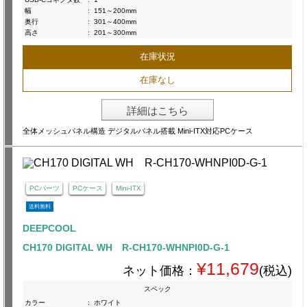
幅
:
151～200mm
奥行
:
301～400mm
高さ
:
201～300mm
在庫状況
在庫なし
詳細はこちら
全体メッシュパネル構造 デジタルパネル搭載 Mini-ITX対応PCケース
PCパーツ
PCケース
Mini-ITX
送料無料
DEEPCOOL
CH170 DIGITAL WH R-CH170-WHNPI0D-G-1
¥11,679
ネット価格：
(税込)
スペック
カラー
:
ホワイト