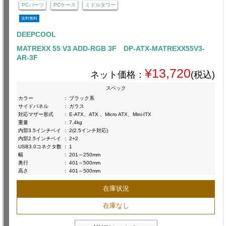
PCパーツ
PCケース
ミドルタワー
送料無料
DEEPCOOL
MATREXX 55 V3 ADD-RGB 3F DP-ATX-MATREXX55V3-
AR-3F
¥13,720
ネット価格：
(税込)
スペック
カラー
:
ブラック系
サイドパネル
:
ガラス
対応マザー形式
:
E-ATX、ATX 、Micro ATX、Mini-ITX
重量
:
7.4kg
内部3.5インチベイ
:
2(2.5インチ対応)
内部2.5インチベイ
:
2+2
USB3.0コネクタ数
:
1
幅
:
201～250mm
奥行
:
401～500mm
高さ
:
401～500mm
在庫状況
在庫なし