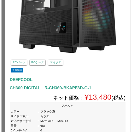
PCパーツ
PCケース
マイクロ
送料無料
DEEPCOOL
CH360 DIGITAL R-CH360-BKAPE3D-G-1
¥13,480
ネット価格：
(税込)
スペック
カラー
:
ブラック系
サイドパネル
:
ガラス
対応マザー形式
:
Micro ATX 、Mini-ITX
重量
:
6kg
5インチベイ
:
0