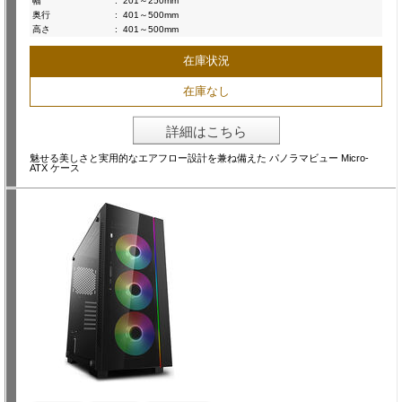
幅
:
201～250mm
奥行
:
401～500mm
高さ
:
401～500mm
在庫状況
在庫なし
詳細はこちら
魅せる美しさと実用的なエアフロー設計を兼ね備えた パノラマビュー Micro-
ATX ケース