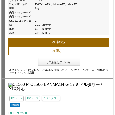
サイドパネル
:
ガラス
対応マザー形式
:
E-ATX、ATX 、Micro ATX、Mini-ITX
重量
:
8kg
内部3.5インチベイ
:
2
内部2.5インチベイ
:
2
USB3.0コネクタ数
:
2
幅
:
201～250mm
奥行
:
401～500mm
高さ
:
401～500mm
在庫状況
在庫なし
詳細はこちら
スタイリッシュなフロントパネルを搭載したミドルタワーPCケース 強化ガラ
スサイドパネル採用
PCパーツ
PCケース
ミドルタワー
送料無料
DEEPCOOL