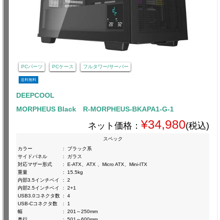
PCパーツ
PCケース
フルタワー/サーバー
送料無料
DEEPCOOL
MORPHEUS Black R-MORPHEUS-BKAPA1-G-1
¥34,980
ネット価格：
(税込)
スペック
カラー
:
ブラック系
サイドパネル
:
ガラス
対応マザー形式
:
E-ATX、ATX 、Micro ATX、Mini-ITX
重量
:
15.5kg
内部3.5インチベイ
:
2
内部2.5インチベイ
:
2+1
USB3.0コネクタ数
:
4
USB-Cコネクタ数
:
1
幅
:
201～250mm
奥行
:
501～600mm