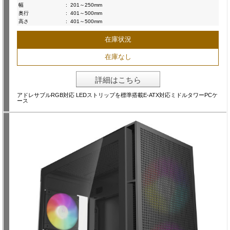
幅
:
201～250mm
奥行
:
401～500mm
高さ
:
401～500mm
在庫状況
在庫なし
詳細はこちら
アドレサブルRGB対応 LEDストリップを標準搭載E-ATX対応ミドルタワーPCケ
ース