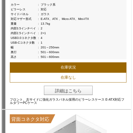
カラー
:
ブラック系
ピラーレス
:
対応
サイドパネル
:
ガラス
対応マザー形式
:
E-ATX、ATX 、Micro ATX、Mini-ITX
重量
:
13.7kg
内部3.5インチベイ
:
2
内部2.5インチベイ
:
2+1
USB3.0コネクタ数
:
4
USB-Cコネクタ数
:
1
幅
:
201～250mm
奥行
:
501～600mm
高さ
:
501～600mm
在庫状況
在庫なし
詳細はこちら
フロント、左サイドに強化ガラスパネル採用のピラーレスケース E-ATX対応フ
ルタワーPCケース
背面コネクタ対応