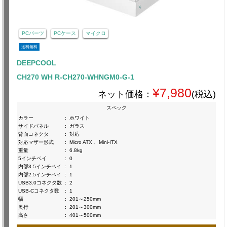
PCパーツ
PCケース
マイクロ
送料無料
DEEPCOOL
CH270 WH R-CH270-WHNGM0-G-1
¥7,980
ネット価格：
(税込)
スペック
カラー
:
ホワイト
サイドパネル
:
ガラス
背面コネクタ
:
対応
対応マザー形式
:
Micro ATX 、Mini-ITX
重量
:
6.8kg
5インチベイ
:
0
内部3.5インチベイ
:
1
内部2.5インチベイ
:
1
USB3.0コネクタ数
:
2
USB-Cコネクタ数
:
1
幅
:
201～250mm
奥行
:
201～300mm
高さ
:
401～500mm