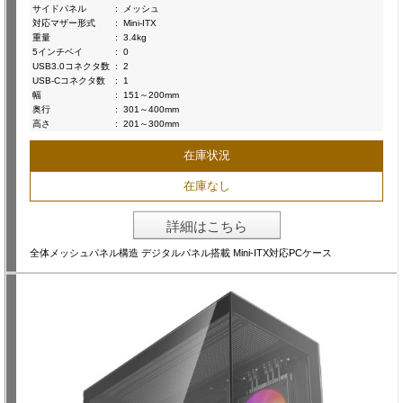
サイドパネル
:
メッシュ
対応マザー形式
:
Mini-ITX
重量
:
3.4kg
5インチベイ
:
0
USB3.0コネクタ数
:
2
USB-Cコネクタ数
:
1
幅
:
151～200mm
奥行
:
301～400mm
高さ
:
201～300mm
在庫状況
在庫なし
詳細はこちら
全体メッシュパネル構造 デジタルパネル搭載 Mini-ITX対応PCケース