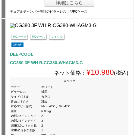
詳細はこちら
デュアルチャンバー設計のピラーレス小型PCケース
PCパーツ
PCケース
マイクロ
送料無料
DEEPCOOL
CG380 3F WH R-CG380-WHAGM3-G
¥10,980
ネット価格：
(税込)
スペック
カラー
:
ホワイト
ピラーレス
:
対応
サイドパネル
:
ガラス
背面コネクタ
:
対応
対応マザー形式
:
Micro ATX 、Mini-ITX
重量
:
6.83kg
内部3.5インチベイ
:
2
内部2.5インチベイ
:
3
USB3.0コネクタ数
:
2
USB-Cコネクタ数
:
1