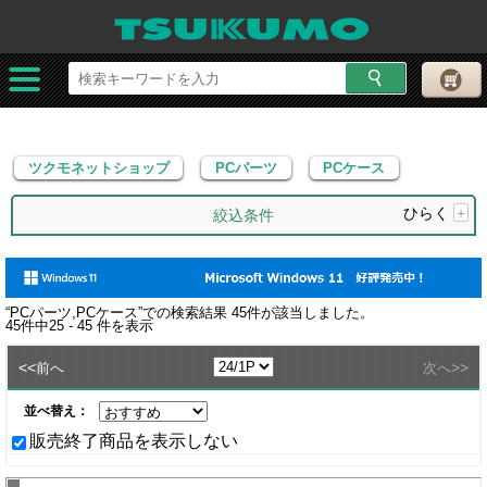
ツクモネットショップ
PCパーツ
PCケース
ツクモネットショップ
PCパーツ
PCケース
ひらく
+
絞込条件
“
PCパーツ,PCケース
”での検索結果
45
件が該当しました。
45
件中
25 - 45
件を表示
<<
>>
前へ
次へ
並べ替え：
販売終了商品を表示しない