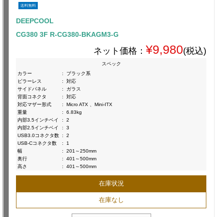
送料無料
DEEPCOOL
CG380 3F R-CG380-BKAGM3-G
¥9,980
ネット価格：
(税込)
スペック
カラー
:
ブラック系
ピラーレス
:
対応
サイドパネル
:
ガラス
背面コネクタ
:
対応
対応マザー形式
:
Micro ATX 、Mini-ITX
重量
:
6.83kg
内部3.5インチベイ
:
2
内部2.5インチベイ
:
3
USB3.0コネクタ数
:
2
USB-Cコネクタ数
:
1
幅
:
201～250mm
奥行
:
401～500mm
高さ
:
401～500mm
在庫状況
在庫なし