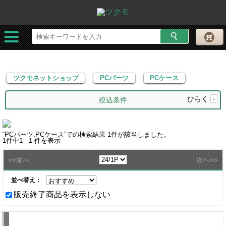
ツクモネットショップ
PCパーツ
PCケース
ツクモネットショップ
PCパーツ
PCケース
ひらく
+
絞込条件
“
PCパーツ,PCケース
”での検索結果
1
件が該当しました。
1
件中
1 - 1
件を表示
<<
>>
前へ
次へ
並べ替え：
販売終了商品を表示しない