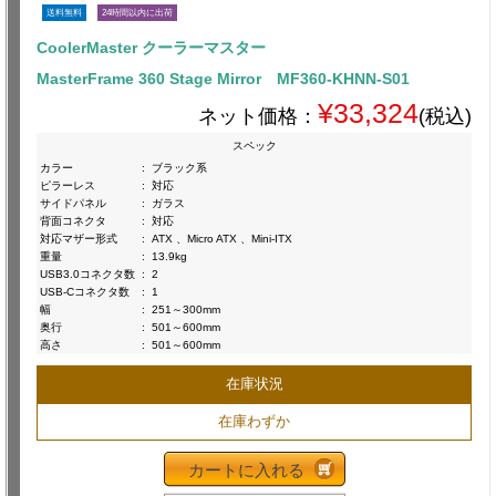
送料無料
24時間以内に出荷
CoolerMaster クーラーマスター
MasterFrame 360 Stage Mirror MF360-KHNN-S01
¥33,324
ネット価格：
(税込)
スペック
カラー
:
ブラック系
ピラーレス
:
対応
サイドパネル
:
ガラス
背面コネクタ
:
対応
対応マザー形式
:
ATX 、Micro ATX 、Mini-ITX
重量
:
13.9kg
USB3.0コネクタ数
:
2
USB-Cコネクタ数
:
1
幅
:
251～300mm
奥行
:
501～600mm
高さ
:
501～600mm
在庫状況
在庫わずか
カートに入れる