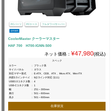
PCパーツ
PCケース
フルタワー/サーバー
送料無料
CoolerMaster クーラーマスター
HAF 700 H700-IGNN-S00
¥47,980
ネット価格：
(税込)
スペック
カラー
:
ブラック系
サイドパネル
:
ガラス
対応マザー形式
:
E-ATX、CEB、ATX 、Micro ATX、Mini-ITX
内部3.5インチベイ
:
9(2.5インチ対応 注11)
USB3.0コネクタ数
:
4
USB-Cコネクタ数
:
1
幅
:
251～300mm
奥行
:
501～600mm
高さ
:
501～600mm
在庫状況