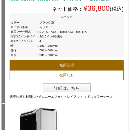
¥36,800
ネット価格：
(税込)
スペック
カラー
:
ブラック系
サイドパネル
:
ガラス
対応マザー形式
:
E-ATX、ATX 、Micro ATX、Mini-ITX
内部3.5インチベイ
:
4(2.5インチ対応)
内部2.5インチベイ
:
4
幅
:
201～250mm
奥行
:
501～600mm
高さ
:
501～600mm
在庫状況
在庫なし
詳細はこちら
煙突効果を利用したチムニーエフェクトレイアウト ミドルタワーケース