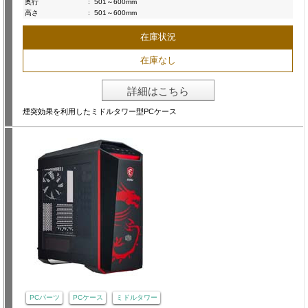
奥行
:
501～600mm
高さ
:
501～600mm
在庫状況
在庫なし
詳細はこちら
煙突効果を利用したミドルタワー型PCケース
PCパーツ
PCケース
ミドルタワー