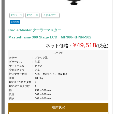
PCパーツ
PCケース
ミドルタワー
送料無料
CoolerMaster クーラーマスター
MasterFrame 360 Stage LCD MF360-KHNN-S02
¥49,518
ネット価格：
(税込)
スペック
カラー
:
ブラック系
ピラーレス
:
対応
サイドパネル
:
ガラス
背面コネクタ
:
対応
対応マザー形式
:
ATX 、Micro ATX 、Mini-ITX
重量
:
13.8kg
USB3.0コネクタ数
:
2
USB-Cコネクタ数
:
1
幅
:
251～300mm
奥行
:
501～600mm
高さ
:
501～600mm
在庫状況