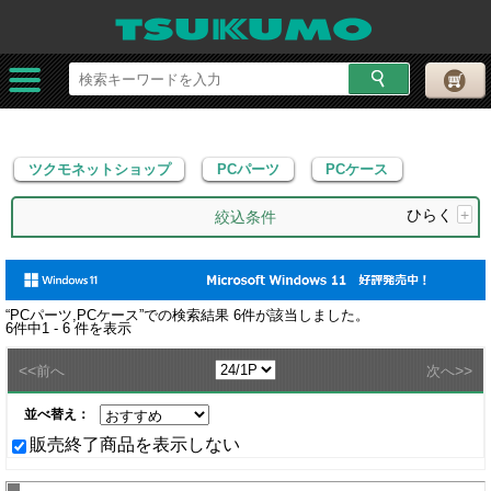
ツクモネットショップ
PCパーツ
PCケース
ツクモネットショップ
PCパーツ
PCケース
ひらく
+
絞込条件
“
PCパーツ,PCケース
”での検索結果
6
件が該当しました。
6
件中
1 - 6
件を表示
<<
>>
前へ
次へ
並べ替え：
販売終了商品を表示しない