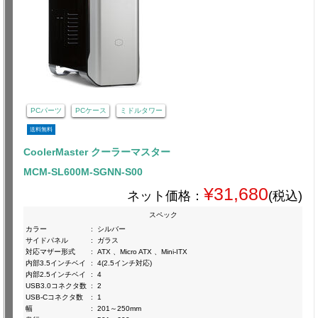
PCパーツ
PCケース
ミドルタワー
送料無料
CoolerMaster クーラーマスター
MCM-SL600M-SGNN-S00
¥31,680
ネット価格：
(税込)
スペック
カラー
:
シルバー
サイドパネル
:
ガラス
対応マザー形式
:
ATX 、Micro ATX 、Mini-ITX
内部3.5インチベイ
:
4(2.5インチ対応)
内部2.5インチベイ
:
4
USB3.0コネクタ数
:
2
USB-Cコネクタ数
:
1
幅
:
201～250mm