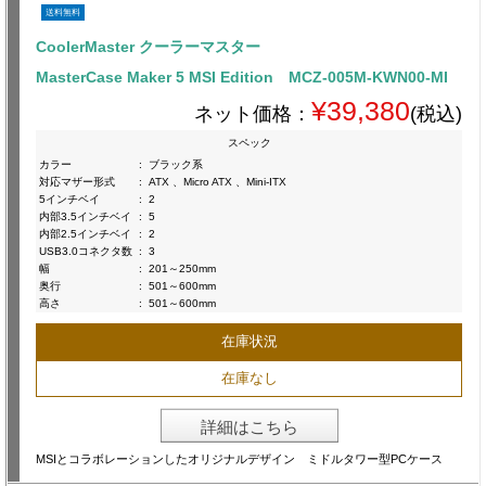
送料無料
CoolerMaster クーラーマスター
MasterCase Maker 5 MSI Edition MCZ-005M-KWN00-MI
¥39,380
ネット価格：
(税込)
スペック
カラー
:
ブラック系
対応マザー形式
:
ATX 、Micro ATX 、Mini-ITX
5インチベイ
:
2
内部3.5インチベイ
:
5
内部2.5インチベイ
:
2
USB3.0コネクタ数
:
3
幅
:
201～250mm
奥行
:
501～600mm
高さ
:
501～600mm
在庫状況
在庫なし
詳細はこちら
MSIとコラボレーションしたオリジナルデザイン ミドルタワー型PCケース