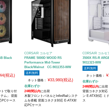
CORSAIR コルセア
CORSAIR コルセ
GB Black
FRAME 5000D WOOD RS
3500X RS-R ARG
Performance Mid-Tower
9011323-WW
Black/Walnut CC-9011353-WW
送料無料
送料無料
744(税込)
¥
ネット価格：
¥33,980(税込)
ネット価格：
在庫わずか
在庫わずか
24時間以内
に出荷
ウトで取り付
24時間以内
に出荷
背面コネクタ対応
システム」 背面
木製フロントパネルとInfiniRailシステ
ン E-ATX対応 
応PCケース
ムを搭載 背面コネクタ対応 E-ATX対
ス
応PCケース