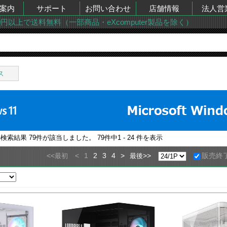
案内
サポート
お問い合わせ
店舗情報
法人営
00円以上で送料無料（一部商品・eXcomputer製品を除く）
ス
の検索結果
79
件が該当しました。
79
件中
1 - 24
件を表示
<<
<
1
2
3
4
>
>>
販売終
最初
最後