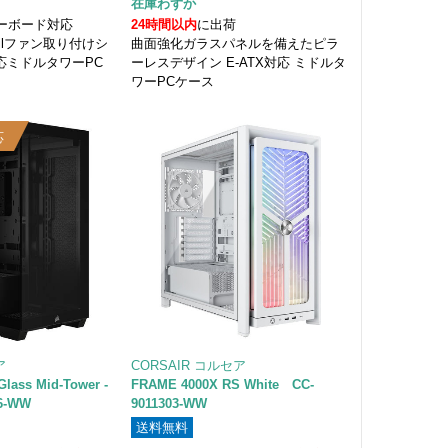
在庫わずか
ザーボード対応
24時間以内
に出荷
iRailファン取り付けシ
曲面強化ガラスパネルを備えたピラ
対応ミドルタワーPC
ーレスデザイン E-ATX対応 ミドルタ
ワーPCケース
応
ア
CORSAIR コルセア
lass Mid-Tower -
FRAME 4000X RS White CC-
76-WW
9011303-WW
送料無料