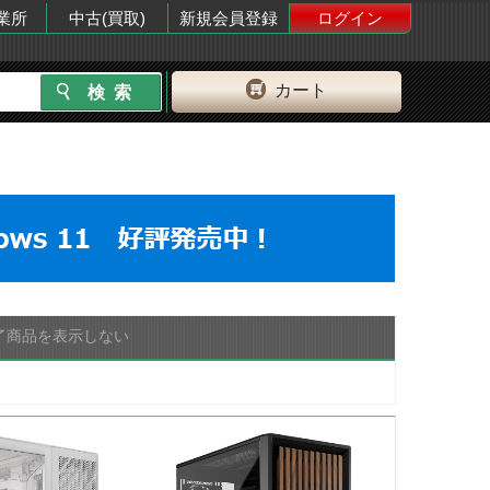
業所
中古(買取)
新規会員登録
ログイン
カート
了商品を表示しない