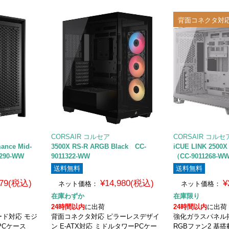
背面コネクタ対
CORSAIR コルセア
CORSAIR コルセ
ance Mid-
3500X RS-R ARGB Black CC-
iCUE LINK 2500
1290-WW
9011322-WW
（CC-9011268-W
送料無料
送料無料
979(税込)
¥14,980(税込)
¥
ネット価格：
ネット価格：
在庫わずか
在庫限り
24時間以内
に出荷
24時間以内
に出荷
ド対応 モジ
背面コネクタ対応 ピラーレスデザイ
強化ガラスパネル
PCケース
ン E-ATX対応 ミドルタワーPCケー
RGBファン2 基搭載