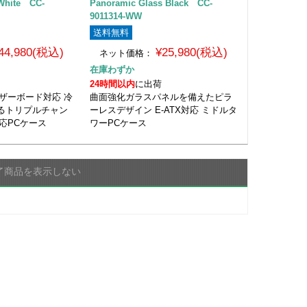
 White CC-
Panoramic Glass Black CC-
9011314-WW
送料無料
44,980(税込)
¥25,980(税込)
ネット価格：
在庫わずか
24時間以内
に出荷
マザーボード対応 冷
曲面強化ガラスパネルを備えたピラ
るトリプルチャン
ーレスデザイン E-ATX対応 ミドルタ
対応PCケース
ワーPCケース
了商品を表示しない