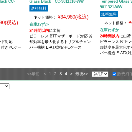
lack CC-
Glass Black CC-9011318-WW
Tempered Glass
9011321-WW
送料無料
送料無料
¥34,980(税込)
ネット価格：
480(税込)
¥
ネット価格：
在庫わずか
在庫わずか
24時間以内
に出荷
ピラーレス BTFマザーボード対応 冷
24時間以内
に出荷
ボード対応
却効率を最大化するトリプルチャン
ピラーレス BTF
イ付きPCケー
バー機構 E-ATX対応PCケース
却効率を最大化す
バー構造 E-ATX
<<
<
1
2
3
4
>
>>
販売終
最初
最後