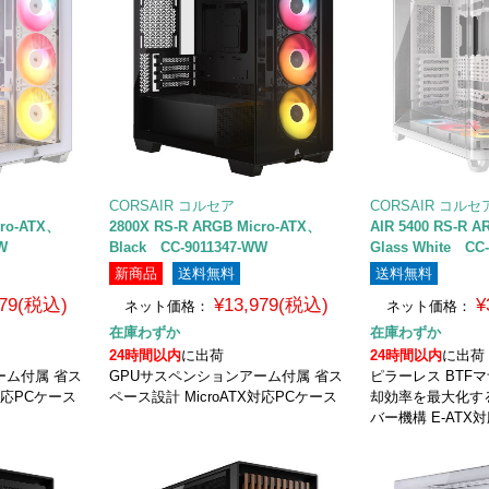
CORSAIR コルセア
CORSAIR コルセ
cro-ATX、
2800X RS-R ARGB Micro-ATX、
AIR 5400 RS-R A
W
Black CC-9011347-WW
Glass White CC
新商品
送料無料
送料無料
979(税込)
¥13,979(税込)
¥
ネット価格：
ネット価格：
在庫わずか
在庫わずか
24時間以内
に出荷
24時間以内
に出荷
ーム付属 省ス
GPUサスペンションアーム付属 省ス
ピラーレス BTF
X対応PCケース
ペース設計 MicroATX対応PCケース
却効率を最大化す
バー機構 E-ATX