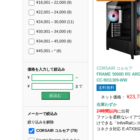
¥16,001～22,000
(9)
¥22,001～24,000
(9)
¥24,001～30,000
(11)
¥30,001～34,000
(4)
¥34,001～45,000
(8)
¥45,001～*
(6)
CORSAIR コルセア
価格を入力して絞込み
FRAME 5000D RS AR
¥
～
CC-9011309-WW
¥
まで
送料無料
¥23,
ネット価格：
在庫わずか
24時間以内
に出荷
メーカーで絞込み
ファンを柔軟なレイア
絞り込みを解除
けできる「InfiniRail
コネクタ対応 E-ATX対
CORSAIR コルセア
(79)