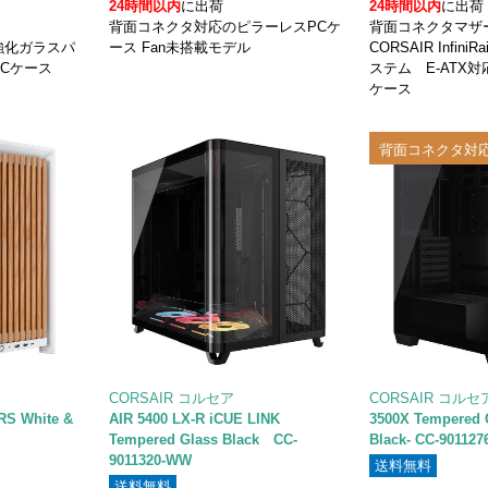
24時間以内
に出荷
24時間以内
に出荷
背面コネクタ対応のピラーレスPCケ
背面コネクタマ
強化ガラスパ
ース Fan未搭載モデル
CORSAIR Infin
Cケース
ステム E-ATX
ケース
背面コネクタ対
CORSAIR コルセア
CORSAIR コルセ
S White &
AIR 5400 LX-R iCUE LINK
3500X Tempered G
Tempered Glass Black CC-
Black- CC-90112
9011320-WW
送料無料
送料無料