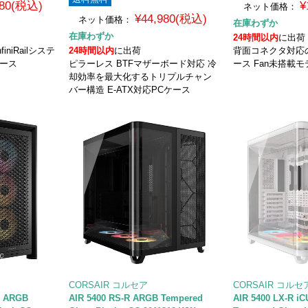
980(税込)
¥
ネット価格：
¥44,980(税込)
ネット価格：
在庫わずか
在庫わずか
24時間以内
に出荷
niRailシステ
24時間以内
に出荷
背面コネクタ対応
ケース
ピラーレス BTFマザーボード対応 冷
ース Fan未搭載モ
却効率を最大化するトリプルチャン
バー構造 E-ATX対応PCケース
CORSAIR コルセア
CORSAIR コルセ
S ARGB
AIR 5400 RS-R ARGB Tempered
AIR 5400 LX-R i