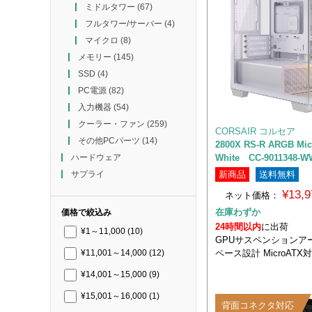
ミドルタワー
(67)
フルタワー/サーバー
(4)
マイクロ
(8)
メモリー
(145)
SSD
(4)
PC電源
(82)
入力機器
(54)
クーラー・ファン
(259)
CORSAIR コルセア
その他PCパーツ
(14)
2800X RS-R ARGB Mi
White CC-9011348-W
ハードウェア
新商品
送料無料
サプライ
¥13,
ネット価格：
在庫わずか
価格で絞込み
24時間以内
に出荷
¥1～11,000
(10)
GPUサスペンションア
ペース設計 MicroAT
¥11,001～14,000
(12)
¥14,001～15,000
(9)
¥15,001～16,000
(1)
背面コネクタ対応