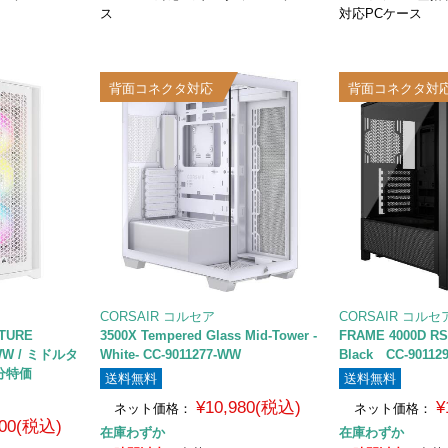
ス
対応PCケース
背面コネクタ対応
背面コネクタ対
CORSAIR コルセア
CORSAIR コルセ
 TURE
3500X Tempered Glass Mid-Tower -
FRAME 4000D RS
-WW / ミドルタ
White- CC-9011277-WW
Black CC-90112
処分特価
送料無料
送料無料
¥10,980(税込)
¥
ネット価格：
ネット価格：
800(税込)
在庫わずか
在庫わずか