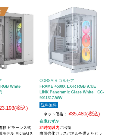
応
ア
CORSAIR コルセア
X RGB White
FRAME 4500X LX-R RGB iCUE
W）
LINK Panoramic Glass White CC-
9011317-WW
送料無料
23,193(税込)
¥35,480(税込)
ネット価格：
在庫わずか
搭載 ピラーレス式
24時間以内
に出荷
モデル MicroATX
曲面強化ガラスパネルを備えたピラ