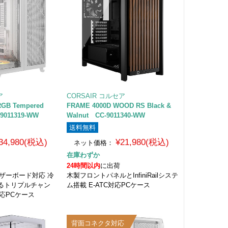
ア
CORSAIR コルセア
RGB Tempered
FRAME 4000D WOOD RS Black &
-9011319-WW
Walnut CC-9011340-WW
送料無料
34,980(税込)
¥21,980(税込)
ネット価格：
在庫わずか
24時間以内
に出荷
マザーボード対応 冷
木製フロントパネルとInfiniRailシステ
るトリプルチャン
ム搭載 E-ATC対応PCケース
対応PCケース
背面コネクタ対応