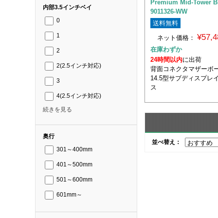
Premium Mid-Tower B
内部3.5インチベイ
9011326-WW
0
送料無料
¥57,
1
ネット価格：
在庫わずか
2
24時間以内
に出荷
2(2.5インチ対応)
背面コネクタマザー
14.5型サブディスプレ
3
ス
4(2.5インチ対応)
続きを見る
奥行
並べ替え：
301～400mm
401～500mm
501～600mm
601mm～