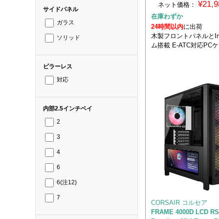
¥21,
ネット価格：
サイドパネル
在庫わずか
ガラス
24時間以内
に出荷
木製フロントパネルとInfi
ソリッド
ム搭載 E-ATC対応PC
ピラーレス
対応
内部2.5インチベイ
2
3
4
6
6(注12)
7
CORSAIR コルセア
FRAME 4000D LCD R