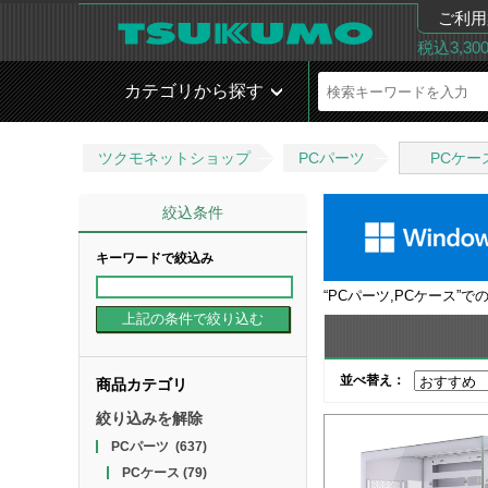
ご利用
税込3,3
カテゴリから探す
ツクモネットショップ
PCパーツ
PCケー
絞込条件
キーワードで絞込み
“
PCパーツ,PCケース
”で
並べ替え：
商品カテゴリ
絞り込みを解除
PCパーツ
(637)
PCケース
(79)