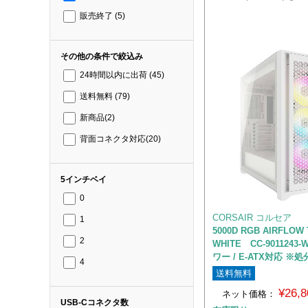
販売終了
(5)
その他の条件で絞込み
24時間以内に出荷
(45)
送料無料
(79)
新商品
(2)
背面コネクタ対応
(20)
5インチベイ
0
CORSAIR コルセア
1
5000D RGB AIRFLOW
2
WHITE CC-9011243
ワー / E-ATX対応 ※
4
送料無料
¥26,
ネット価格：
USB-Cコネクタ数