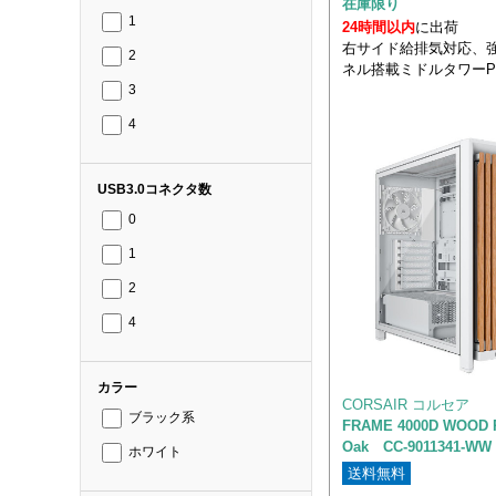
在庫限り
1
24時間以内
に出荷
右サイド給排気対応、
2
ネル搭載ミドルタワーP
3
4
USB3.0コネクタ数
0
1
2
4
カラー
CORSAIR コルセア
ブラック系
FRAME 4000D WOOD R
Oak CC-9011341-WW
ホワイト
送料無料