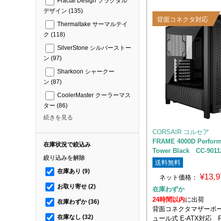
Fractal Design フラクタル
デザイン
(135)
背面コネクタ対応
Thermaltake サーマルテイ
ク
(118)
SilverStone シルバーストー
ン
(97)
Sharkoon シャークー
ン
(87)
CoolerMaster クーラーマス
ター
(86)
続きを見る
CORSAIR コルセア
FRAME 4000D Perform
在庫状況で絞込み
Tower Black CC-901
絞り込みを解除
送料無料
在庫あり
(9)
¥13,
ネット価格：
お取り寄せ
(2)
在庫わずか
24時間以内
に出荷
在庫わずか
(36)
背面コネクタマザーボー
在庫なし
(32)
ュール式 E-ATX対応 