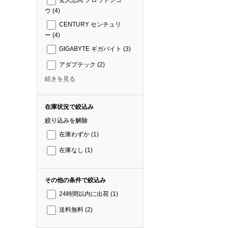
玄人志向 クロウトシコ
ウ
(4)
CENTURY センチュリ
ー
(4)
GIGABYTE ギガバイト
(3)
アダプテック
(2)
続きを見る
在庫状況で絞込み
絞り込みを解除
在庫わずか
(1)
在庫なし
(1)
その他の条件で絞込み
24時間以内に出荷
(1)
送料無料
(2)