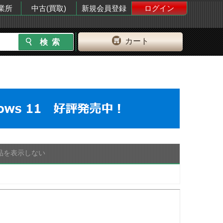
業所
中古(買取)
新規会員登録
ログイン
カート
品を表示しない