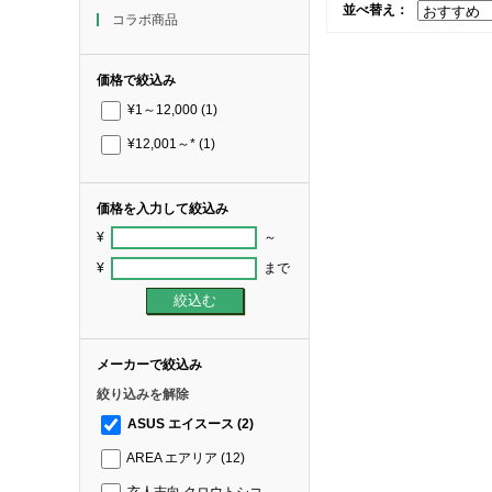
並べ替え：
コラボ商品
価格で絞込み
¥1～12,000
(1)
¥12,001～*
(1)
価格を入力して絞込み
¥
～
¥
まで
メーカーで絞込み
絞り込みを解除
ASUS エイスース
(2)
AREA エアリア
(12)