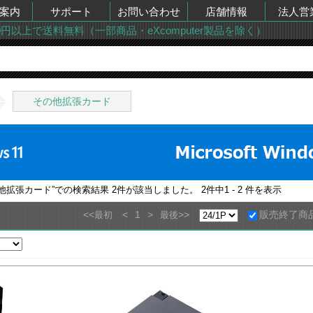
案内
サポート
お問い合わせ
店舗情報
法人営
00円以上で送料無料（一部商品・eXcomputer製品を除く）
その他拡張カード
の他拡張カード
”での検索結果
2
件が該当しました。
2
件中
1 - 2
件を表示
<<
<
1
>
>>
販売終了商
最初
最後