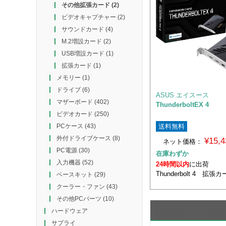
その他拡張カード
(2)
ビデオキャプチャー
(2)
サウンドカード
(4)
M.2増設カード
(2)
USB増設カード
(1)
拡張カード
(1)
メモリー
(1)
ドライブ
(6)
ASUS エイスース
マザーボード
(402)
ThunderboltEX 4
ビデオカード
(250)
送料無料
PCケース
(43)
外付ドライブケース
(8)
¥15,
ネット価格：
PC電源
(30)
在庫わずか
入力機器
(52)
24時間以内
に出荷
Thunderbolt 4 拡
ベースキット
(29)
クーラー・ファン
(43)
その他PCパーツ
(10)
ハードウェア
サプライ