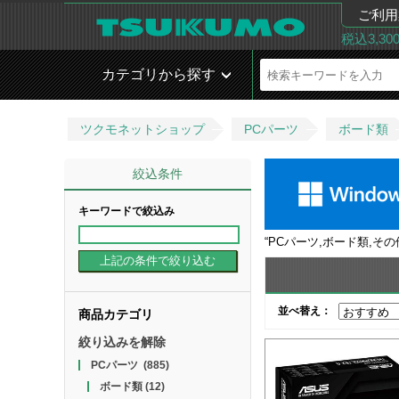
ご利用
税込3,3
カテゴリから探す
ツクモネットショップ
PCパーツ
ボード類
絞込条件
キーワードで絞込み
“
PCパーツ,ボード類,そ
並べ替え：
商品カテゴリ
絞り込みを解除
PCパーツ
(885)
ボード類
(12)