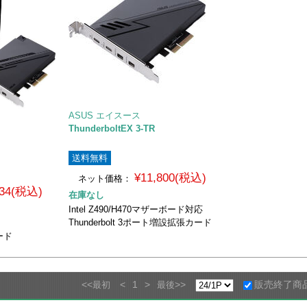
ASUS エイスース
ThunderboltEX 3-TR
送料無料
¥11,800(税込)
ネット価格：
434(税込)
在庫なし
Intel Z490/H470マザーボード対応
Thunderbolt 3ポート増設拡張カード
張カード
<<
<
1
>
>>
販売終了商
最初
最後