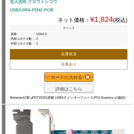
玄人志向 クロウトシコウ
USB3.0RA-P2H2-PCIE
¥1,824
ネット価格：
(税込)
スペック
規格
:
USB3.0
内部コネクタ数
:
2
外部コネクタ数
:
2
在庫状況
在庫あり
カートに入れる
詳細はこちら
Renesas社製 μPD720201搭載 USB3.0 インターフェース(PCI-Express x1接続)