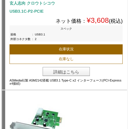
玄人志向 クロウトシコウ
USB3.1C-P2-PCIE
¥3,608
ネット価格：
(税込)
スペック
規格
:
USB3.1
外部コネクタ数
:
2
在庫状況
在庫なし
詳細はこちら
ASMedia社製 ASM2142搭載 USB3.1 Type-C x2 インターフェース(PCI-Express
x4接続)