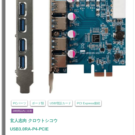
PCパーツ
ボード類
USB増設カード
PCI Express接続
24時間以内に出荷
玄人志向 クロウトシコウ
USB3.0RA-P4-PCIE