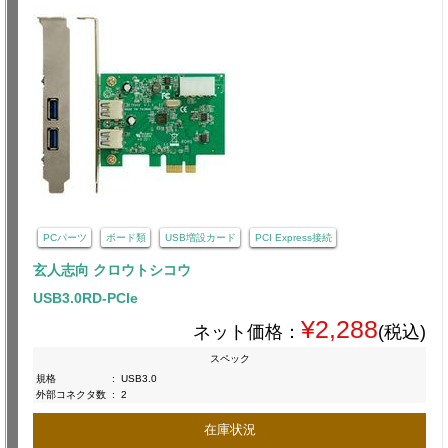
PCパーツ
ボード類
USB増設カード
PCI Express接続
玄人志向 クロウトシコウ
USB3.0RD-PCIe
¥2,288
ネット価格：
(税込)
スペック
規格
:
USB3.0
外部コネクタ数
:
2
在庫状況