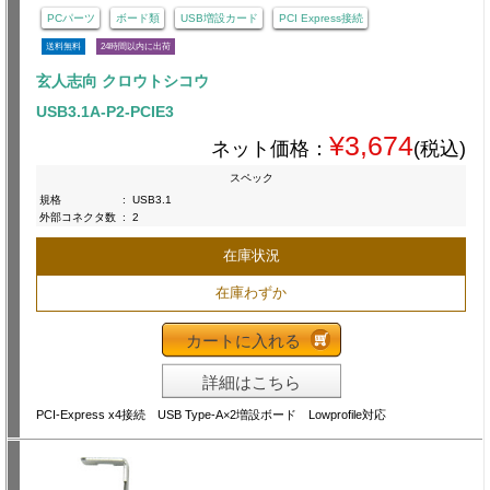
PCパーツ
ボード類
USB増設カード
PCI Express接続
送料無料
24時間以内に出荷
玄人志向 クロウトシコウ
USB3.1A-P2-PCIE3
¥3,674
ネット価格：
(税込)
スペック
規格
:
USB3.1
外部コネクタ数
:
2
在庫状況
在庫わずか
カートに入れる
詳細はこちら
PCI-Express x4接続 USB Type-A×2増設ボード Lowprofile対応