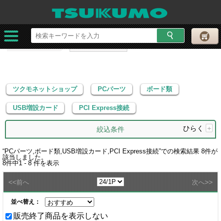
ツクモネットショップ
PCパーツ
ボード類
USB増設カード
PCI Express接続
ツクモネットショップ
PCパーツ
ボード類
USB増設カード
PCI Express接続
ひらく
+
絞込条件
“
PCパーツ,ボード類,USB増設カード,PCI Express接続
”での検索結果
8
件が
該当しました。
8
件中
1 - 8
件を表示
<<
>>
前へ
次へ
並べ替え：
販売終了商品を表示しない