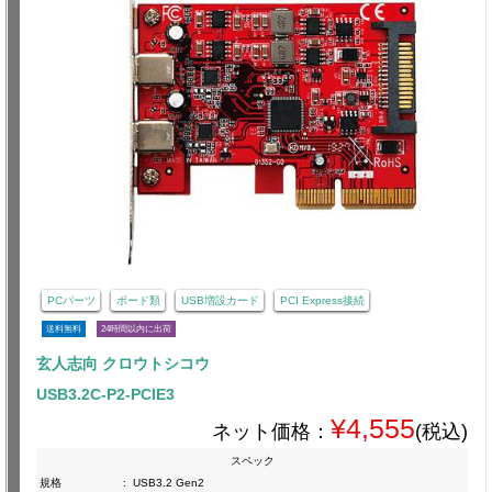
PCパーツ
ボード類
USB増設カード
PCI Express接続
送料無料
24時間以内に出荷
玄人志向 クロウトシコウ
USB3.2C-P2-PCIE3
¥4,555
ネット価格：
(税込)
スペック
規格
:
USB3.2 Gen2