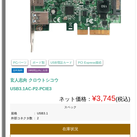
PCパーツ
ボード類
USB増設カード
PCI Express接続
送料無料
24時間以内に出荷
玄人志向 クロウトシコウ
USB3.1AC-P2-PCIE3
¥3,745
ネット価格：
(税込)
スペック
規格
:
USB3.1
外部コネクタ数
:
2
在庫状況