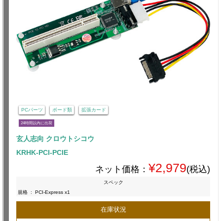
PCパーツ
ボード類
拡張カード
24時間以内に出荷
玄人志向 クロウトシコウ
KRHK-PCI-PCIE
¥2,979
ネット価格：
(税込)
スペック
規格
:
PCI-Express x1
在庫状況