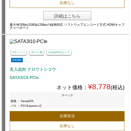
在庫なし
詳細はこちら
最大4K30fps/1080p120fpsの録画対応 ソフトウェアエンコード方式 HDMIキャプ
チャーボード
PCパーツ
ボード類
SerialATAカード
送料無料
玄人志向 クロウトシコウ
SATA3I10-PCIe
¥8,778
ネット価格：
(税込)
スペック
規格
:
SerialATA
バス
:
PCI-Express x2
在庫状況
在庫なし