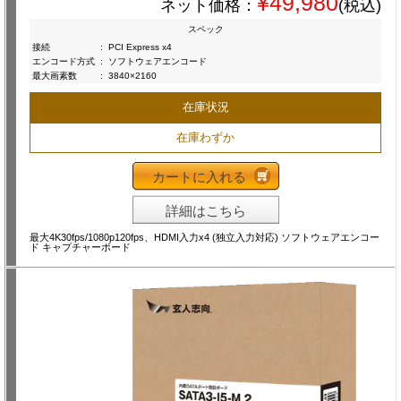
¥49,980
ネット価格：
(税込)
スペック
接続
:
PCI Express x4
エンコード方式
:
ソフトウェアエンコード
最大画素数
:
3840×2160
在庫状況
在庫わずか
カートに入れる
詳細はこちら
最大4K30fps/1080p120fps、HDMI入力x4 (独立入力対応) ソフトウェアエンコー
ド キャプチャーボード