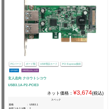
PCパーツ
ボード類
USB増設カード
PCI Express接続
送料無料
24時間以内に出荷
玄人志向 クロウトシコウ
USB3.1A-P2-PCIE3
¥3,674
ネット価格：
(税込)
スペック
規格
:
USB3.1
外部コネクタ数
:
2