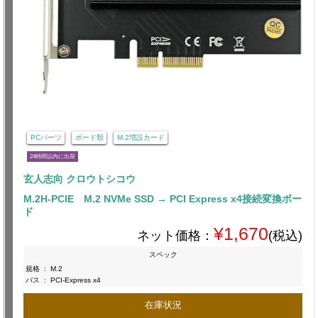
PCパーツ
ボード類
M.2増設カード
24時間以内に出荷
玄人志向 クロウトシコウ
M.2H-PCIE M.2 NVMe SSD → PCI Express x4接続変換ボー
ド
¥1,670
ネット価格：
(税込)
スペック
規格
:
M.2
バス
:
PCI-Express x4
在庫状況