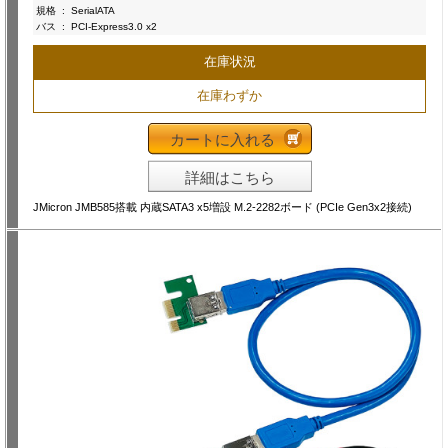
規格
:
SerialATA
バス
:
PCI-Express3.0 x2
在庫状況
在庫わずか
カートに入れる
詳細はこちら
JMicron JMB585搭載 内蔵SATA3 x5増設 M.2-2282ボード (PCIe Gen3x2接続)