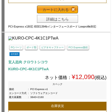
カートに入れる
詳細はこちら
PCI-Express x1対応 IEEE1394bインターフェースボード Lowprofile対応
PCパーツ
ボード類
ビデオキャプチャー
PCI Express接続
送料無料
玄人志向 クロウトシコウ
KURO-CPC-4K1C1PTwA
¥12,090
ネット価格：
(税込)
スペック
接続
:
PCI Express x1
エンコード方式
:
ソフトウェアエンコード
最大画素数
:
3840×2160
在庫状況