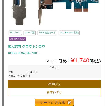
PCパーツ
ボード類
USB増設カード
PCI Express接続
24時間以内に出荷
玄人志向 クロウトシコウ
USB3.0RA-P4-PCIE
¥1,740
ネット価格：
(税込)
スペック
規格
:
USB3.0
外部コネクタ数
:
4
在庫状況
在庫わずか
カートに入れる