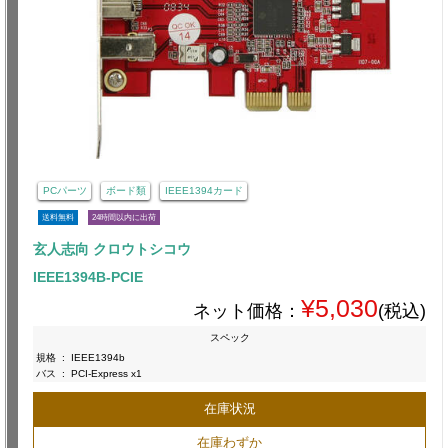
PCパーツ
ボード類
IEEE1394カード
送料無料
24時間以内に出荷
玄人志向 クロウトシコウ
IEEE1394B-PCIE
¥5,030
ネット価格：
(税込)
スペック
規格
:
IEEE1394b
バス
:
PCI-Express x1
在庫状況
在庫わずか