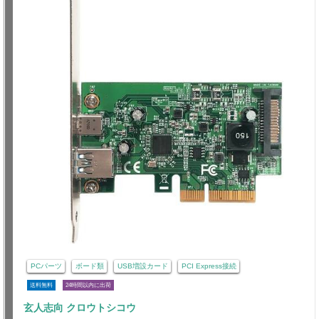
PCパーツ
ボード類
USB増設カード
PCI Express接続
送料無料
24時間以内に出荷
玄人志向 クロウトシコウ