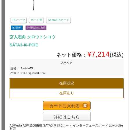
PCパーツ
ボード類
SerialATAカード
送料無料
24時間以内に出荷
玄人志向 クロウトシコウ
SATA3-I6-PCIE
¥7,214
ネット価格：
(税込)
スペック
規格
:
SerialATA
バス
:
PCI-Express3.0 x2
在庫状況
在庫あり
カートに入れる
詳細はこちら
ASMedia ASM1166搭載 SATA3 内部 6ポート インターフェースボード Lowprofile
対応