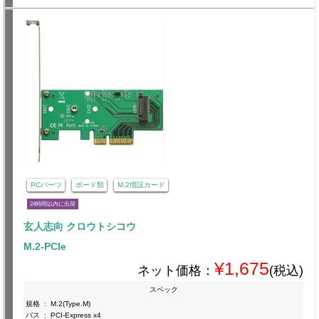
PCパーツ
ボード類
M.2増設カード
24時間以内に出荷
玄人志向 クロウトシコウ
M.2-PCIe
¥1,675
ネット価格：
(税込)
スペック
規格
:
M.2(Type.M)
バス
:
PCI-Express x4