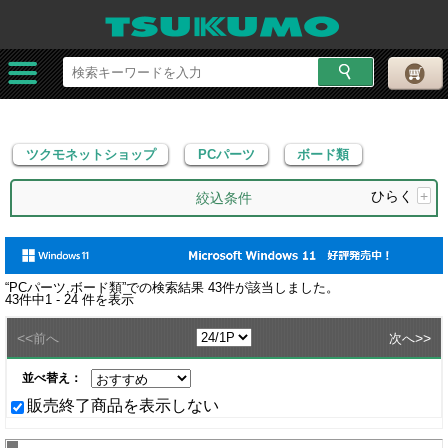
ツクモネットショップ
PCパーツ
ボード類
ツクモネットショップ
PCパーツ
ボード類
ひらく
+
絞込条件
“
PCパーツ,ボード類
”での検索結果
43
件が該当しました。
43
件中
1 - 24
件を表示
<<
>>
前へ
次へ
並べ替え：
販売終了商品を表示しない