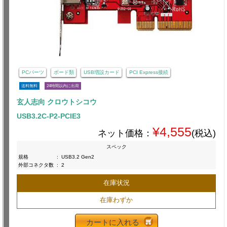
PCパーツ
ボード類
USB増設カード
PCI Express接続
送料無料
24時間以内に出荷
玄人志向 クロウトシコウ
USB3.2C-P2-PCIE3
¥4,555
ネット価格：
(税込)
スペック
規格
:
USB3.2 Gen2
外部コネクタ数
:
2
在庫状況
在庫わずか
カートに入れる