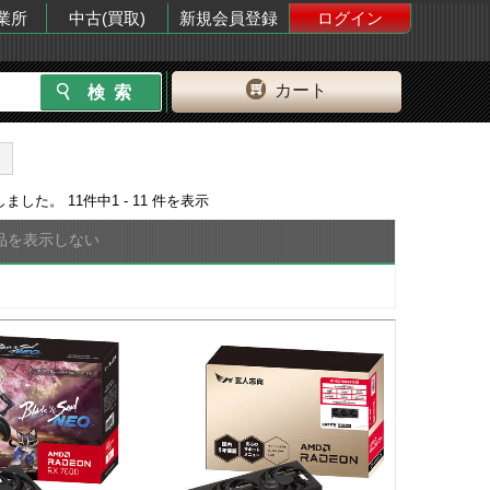
業所
中古(買取)
新規会員登録
ログイン
カート
しました。
11
件中
1 - 11
件を表示
品を表示しない