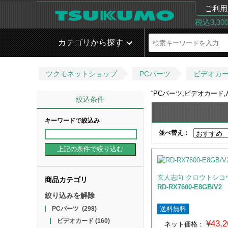
ご利用
税込3,3
カテゴリから探す
ツクモネットショップ
PCパーツ
ビデオカ
“
PCパーツ,ビデオカード,AMD
絞込条件
キーワードで絞込み
並べ替え：
玄人志向 クロウトシコ
商品カテゴリ
RD-RX7600-E8GB/V2
絞り込みを解除
送料無料
PCパーツ
(298)
ビデオカード
(160)
¥43,
ネット価格：