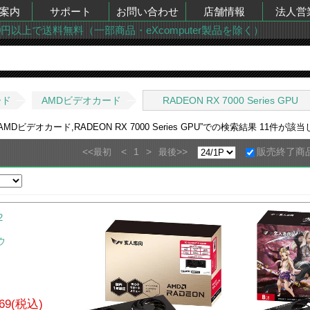
案内
サポート
お問い合わせ
店舗情報
法人営
00円以上で送料無料（一部商品・eXcomputer製品を除く）
ード
AMDビデオカード
RADEON RX 7000 Series GPU
ビデオカード,RADEON RX 7000 Series GPU
”での検索結果
11
件が該当
<<
<
1
>
>>
販売終了商
最初
最後
ウ
269(税込)