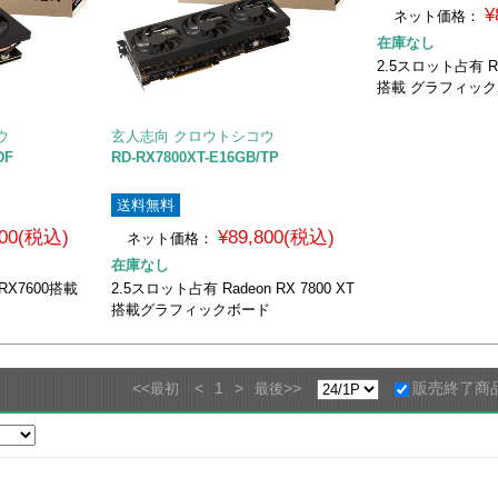
¥
ネット価格：
在庫なし
2.5スロット占有 Ra
搭載 グラフィッ
ウ
玄人志向 クロウトシコウ
DF
RD-RX7800XT-E16GB/TP
送料無料
800(税込)
¥89,800(税込)
ネット価格：
在庫なし
RX7600搭載
2.5スロット占有 Radeon RX 7800 XT
搭載グラフィックボード
<<
<
1
>
>>
販売終了商
最初
最後