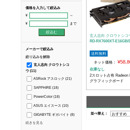
価格を入力して絞込み
¥
～
¥
まで
玄人志向 クロウトシコ
RD-RX7600XT-E16GB/
メーカーで絞込み
送料無料
絞り込みを解除
¥58,
ネット価格：
玄人志向 クロウトシコ
在庫なし
ウ
(11)
2スロット占有 Radeon 
ASRock アスロック
(21)
グラフィックボード
SAPPHIRE
(18)
PowerColor
(18)
ASUS エイスース
(10)
並べ替え：
GIGABYTE ギガバイト
(8)
続きを見る