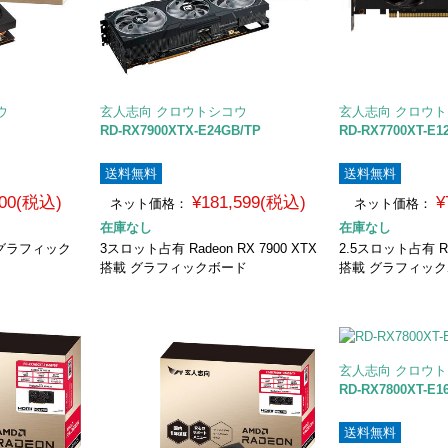
ウ
玄人志向 クロウトシコウ
玄人志向 クロウ
RD-RX7900XTX-E24GB/TP
RD-RX7700XT-E1
送料無料
送料無料
800(税込)
¥181,599(税込)
¥
ネット価格：
ネット価格：
在庫なし
在庫なし
搭載 グラフィック
3スロット占有 Radeon RX 7900 XTX
2.5スロット占有 Rad
搭載 グラフィックボード
搭載 グラフィッ
玄人志向 クロウ
RD-RX7800XT-E1
送料無料