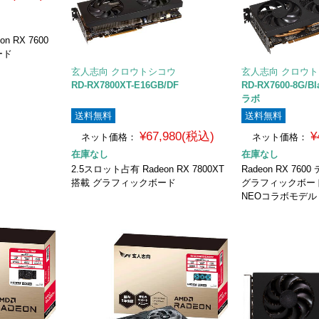
 RX 7600
ード
玄人志向 クロウトシコウ
玄人志向 クロウ
RD-RX7800XT-E16GB/DF
RD-RX7600-8G/B
ラボ
送料無料
送料無料
¥67,980(税込)
¥
ネット価格：
ネット価格：
在庫なし
在庫なし
2.5スロット占有 Radeon RX 7800XT
Radeon RX 7
搭載 グラフィックボード
グラフィックボード Bl
NEOコラボモデル