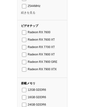
2544MHz
続きを見る
ビデオチップ
Radeon RX 7600
Radeon RX 7600 XT
Radeon RX 7700 XT
Radeon RX 7800 XT
Radeon RX 7900 GRE
Radeon RX 7900 XTX
搭載メモリ
12GB GDDR6
16GB GDDR6
24GB GDDR6