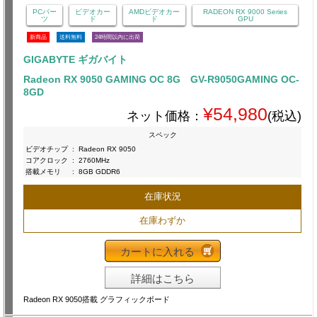
PCパー
ビデオカー
AMDビデオカー
RADEON RX 9000 Series
ツ
ド
ド
GPU
新商品
送料無料
24時間以内に出荷
GIGABYTE ギガバイト
Radeon RX 9050 GAMING OC 8G GV-R9050GAMING OC-
8GD
¥54,980
ネット価格：
(税込)
スペック
ビデオチップ
:
Radeon RX 9050
コアクロック
:
2760MHz
搭載メモリ
:
8GB GDDR6
在庫状況
在庫わずか
カートに入れる
詳細はこちら
Radeon RX 9050搭載 グラフィックボード