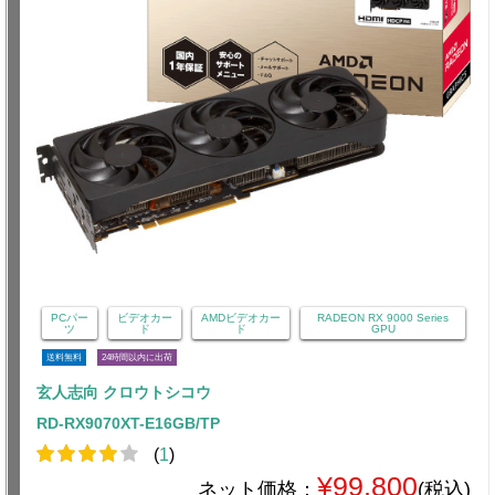
PCパー
ビデオカー
AMDビデオカー
RADEON RX 9000 Series
ツ
ド
ド
GPU
送料無料
24時間以内に出荷
玄人志向 クロウトシコウ
RD-RX9070XT-E16GB/TP
(
1
)
¥99,800
ネット価格：
(税込)