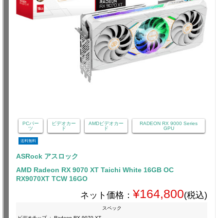
PCパー
ビデオカー
AMDビデオカー
RADEON RX 9000 Series
ツ
ド
ド
GPU
送料無料
ASRock アスロック
AMD Radeon RX 9070 XT Taichi White 16GB OC
RX9070XT TCW 16GO
¥164,800
ネット価格：
(税込)
スペック
ビデオチップ
:
Radeon RX 9070 XT