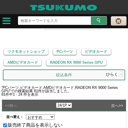
ツクモネットショップ
PCパーツ
ビデオカード
AMDビデオカード
RADEON RX 9000 Series GPU
ツクモネットショップ
PCパーツ
ビデオカード
AMDビデオカード
RADEON RX 9000 Series GPU
ひらく
+
絞込条件
“
PCパーツ,ビデオカード,AMDビデオカード,RADEON RX 9000 Series
GPU
”での検索結果
81
件が該当しました。
81
件中
1 - 24
件を表示
<<
>>
前へ
次へ
並べ替え：
販売終了商品を表示しない