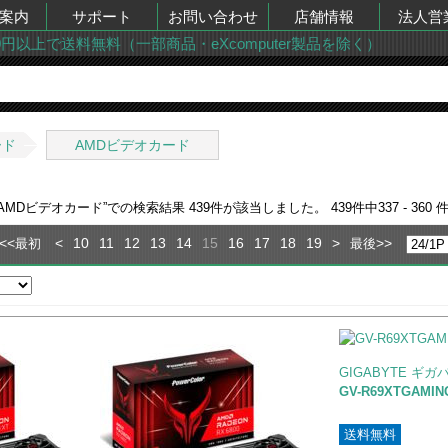
案内
サポート
お問い合わせ
店舗情報
法人営
00円以上で送料無料（一部商品・eXcomputer製品を除く）
ード
AMDビデオカード
,AMDビデオカード
”での検索結果
439
件が該当しました。
439
件中
337 - 360
件
<<
<
10
11
12
13
14
15
16
17
18
19
>
>>
最初
最後
GIGABYTE ギガ
GV-R69XTGAMIN
送料無料