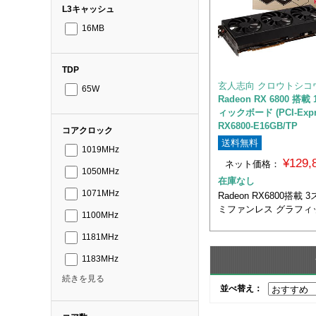
L3キャッシュ
16MB
TDP
玄人志向 クロウトシコ
65W
Radeon RX 6800 搭載
ィックボード (PCI-Expr
RX6800-E16GB/TP
コアクロック
送料無料
1019MHz
¥129
ネット価格：
1050MHz
在庫なし
1071MHz
Radeon RX6800搭載
ミファンレス グラフィ
1100MHz
1181MHz
1183MHz
続きを見る
並べ替え：