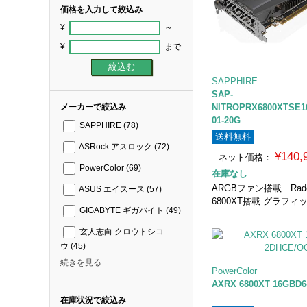
価格を入力して絞込み
¥
～
¥
まで
SAPPHIRE
SAP-
NITROPRX6800XTSE16
メーカーで絞込み
01-20G
SAPPHIRE
(78)
送料無料
ASRock アスロック
(72)
¥140
ネット価格：
PowerColor
(69)
在庫なし
ARGBファン搭載 Rade
ASUS エイスース
(57)
6800XT搭載 グラフィ
GIGABYTE ギガバイト
(49)
玄人志向 クロウトシコ
ウ
(45)
続きを見る
PowerColor
AXRX 6800XT 16GBD6
在庫状況で絞込み