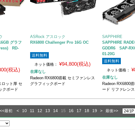
ウ
ASRock アスロック
SAPPHIRE
 16GB グラフ
RX6800 Challenger Pro 16G OC
SAPPHIRE RADEO
ess) RD-
GDDR6 SAP-RX68
01-20G
送料無料
送料無料
¥94,800(税込)
ネット価格：
,800(税込)
¥
ネット価格：
在庫なし
在庫なし
Radeon RX6800搭載 セミファンレス
 3スロット厚 セ
グラフィックボード
Radeon RX68
ックボード
ード リファレン
<<
<
10
11
12
13
14
15
16
17
18
19
>
>>
最初
最後