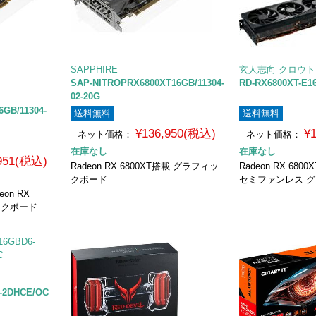
SAPPHIRE
玄人志向 クロウ
SAP-NITROPRX6800XT16GB/11304-
RD-RX6800XT-E1
02-20G
GB/11304-
送料無料
送料無料
¥136,950(税込)
¥
ネット価格：
ネット価格：
在庫なし
在庫なし
,951(税込)
Radeon RX 6800XT搭載 グラフィッ
Radeon RX 68
クボード
セミファンレス 
on RX
ックボード
-2DHCE/OC