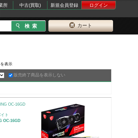
業所
中古(買取)
新規会員登録
ログイン
カート
を表示
販売終了商品を表示しない
バイト
G OC-16GD