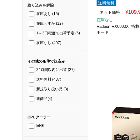
送料無料
絞り込みを解除
¥109
ネット価格：
在庫あり
(15)
在庫なし
在庫わずか
(12)
Radeon RX6800XT
ボード
1～3日程度で出荷予定
(5)
在庫なし
(407)
その他の条件で絞込み
24時間以内に出荷
(27)
送料無料
(437)
新規取り扱い品
(3)
新商品
(4)
CPUクーラー
同梱