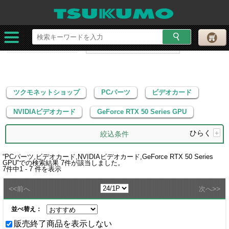
ツクモネットショップ
PCパーツ
ビデオカード
NVIDIAビデオカード
GeForce RTX 50 Series GPU
ツクモネットショップ
PCパーツ
ビデオカード
NVIDIAビデオカード
GeForce RTX 50 Series GPU
ひらく
+
絞込条件
“
PCパーツ,ビデオカード,NVIDIAビデオカード,GeForce RTX 50 Series
GPU
”での検索結果
7
件が該当しました。
7
件中
1 - 7
件を表示
<<
>>
前へ
次へ
並べ替え：
販売終了商品を表示しない