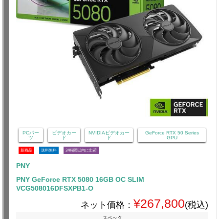
PCパー
ビデオカー
NVIDIAビデオカー
GeForce RTX 50 Series
ツ
ド
ド
GPU
新商品
送料無料
24時間以内に出荷
PNY
PNY GeForce RTX 5080 16GB OC SLIM
VCG508016DFSXPB1-O
¥267,800
ネット価格：
(税込)
スペック