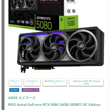
PCパー
ビデオカー
NVIDIAビデオカー
GeForce RTX 50 Series
ツ
ド
ド
GPU
送料無料
24時間以内に出荷
ASUS エイスース
ROG Astral GeForce RTX 5080 16GB GDDR7 OC Edition