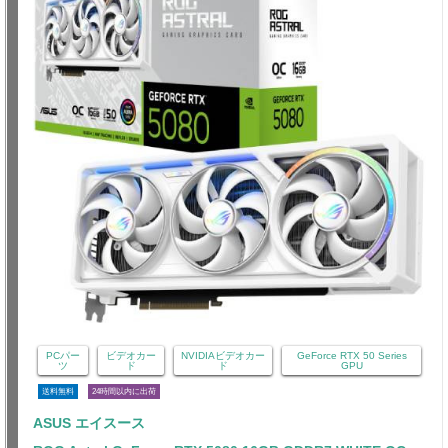
PCパー
ビデオカー
NVIDIAビデオカー
GeForce RTX 50 Series
ツ
ド
ド
GPU
送料無料
24時間以内に出荷
ASUS エイスース