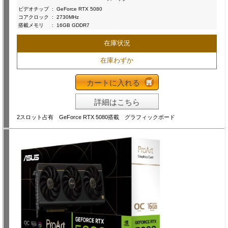
ビデオチップ
:
GeForce RTX 5080
コアクロック
:
2730MHz
搭載メモリ
:
16GB GDDR7
在庫状況
在庫わずか
カートに入れる
詳細はこちら
2スロット占有 GeForce RTX 5080搭載 グラフィックボード