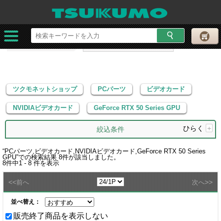
ツクモネットショップ
PCパーツ
ビデオカード
NVIDIAビデオカード
GeForce RTX 50 Series GPU
ツクモネットショップ
PCパーツ
ビデオカード
NVIDIAビデオカード
GeForce RTX 50 Series GPU
ひらく
+
絞込条件
“
PCパーツ,ビデオカード,NVIDIAビデオカード,GeForce RTX 50 Series
GPU
”での検索結果
8
件が該当しました。
8
件中
1 - 8
件を表示
<<
>>
前へ
次へ
並べ替え：
販売終了商品を表示しない