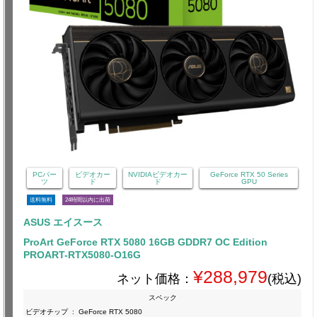
PCパー
ビデオカー
NVIDIAビデオカー
GeForce RTX 50 Series
ツ
ド
ド
GPU
送料無料
24時間以内に出荷
ASUS エイスース
ProArt GeForce RTX 5080 16GB GDDR7 OC Edition
PROART-RTX5080-O16G
¥288,979
ネット価格：
(税込)
スペック
ビデオチップ
:
GeForce RTX 5080