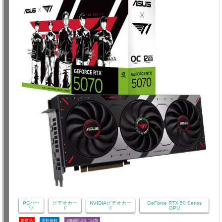
PCパー
ビデオカー
NVIDIAビデオカー
GeForce RTX 50 Series
ツ
ド
ド
GPU
新商品
送料無料
24時間以内に出荷