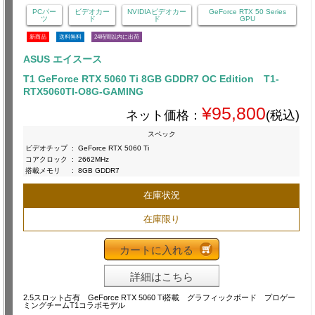
PCパー
ビデオカー
NVIDIAビデオカー
GeForce RTX 50 Series
ツ
ド
ド
GPU
新商品
送料無料
24時間以内に出荷
ASUS エイスース
T1 GeForce RTX 5060 Ti 8GB GDDR7 OC Edition T1-
RTX5060TI-O8G-GAMING
¥95,800
ネット価格：
(税込)
スペック
ビデオチップ
:
GeForce RTX 5060 Ti
コアクロック
:
2662MHz
搭載メモリ
:
8GB GDDR7
在庫状況
在庫限り
カートに入れる
詳細はこちら
2.5スロット占有 GeForce RTX 5060 Ti搭載 グラフィックボード プロゲー
ミングチームT1コラボモデル