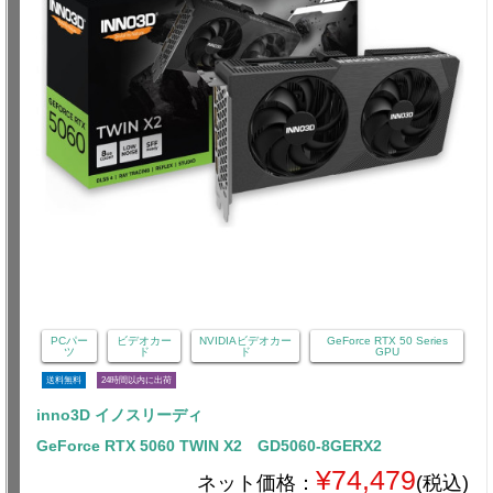
PCパー
ビデオカー
NVIDIAビデオカー
GeForce RTX 50 Series
ツ
ド
ド
GPU
送料無料
24時間以内に出荷
inno3D イノスリーディ
GeForce RTX 5060 TWIN X2 GD5060-8GERX2
¥74,479
ネット価格：
(税込)