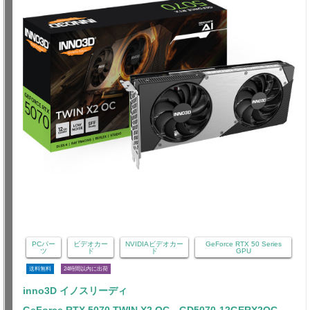
PCパー
ビデオカー
NVIDIAビデオカー
GeForce RTX 50 Series
ツ
ド
ド
GPU
送料無料
24時間以内に出荷
inno3D イノスリーディ