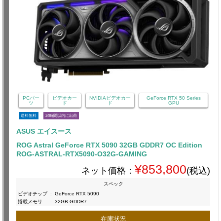
PCパー
ビデオカー
NVIDIAビデオカー
GeForce RTX 50 Series
ツ
ド
ド
GPU
送料無料
24時間以内に出荷
ASUS エイスース
ROG Astral GeForce RTX 5090 32GB GDDR7 OC Edition
ROG-ASTRAL-RTX5090-O32G-GAMING
¥853,800
ネット価格：
(税込)
スペック
ビデオチップ
:
GeForce RTX 5090
搭載メモリ
:
32GB GDDR7
在庫状況