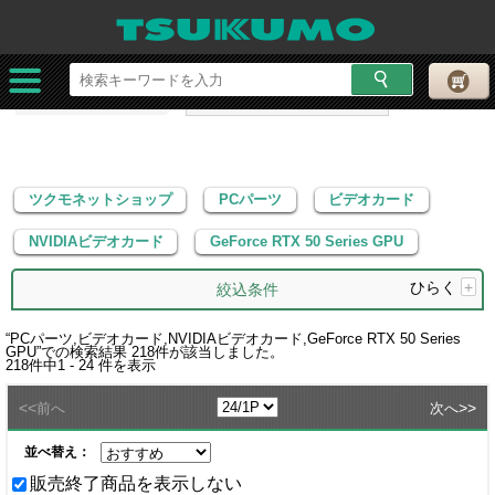
ツクモネットショップ
PCパーツ
ビデオカード
NVIDIAビデオカード
GeForce RTX 50 Series GPU
ツクモネットショップ
PCパーツ
ビデオカード
NVIDIAビデオカード
GeForce RTX 50 Series GPU
ひらく
+
絞込条件
“
PCパーツ,ビデオカード,NVIDIAビデオカード,GeForce RTX 50 Series
GPU
”での検索結果
218
件が該当しました。
218
件中
1 - 24
件を表示
<<
>>
前へ
次へ
並べ替え：
販売終了商品を表示しない