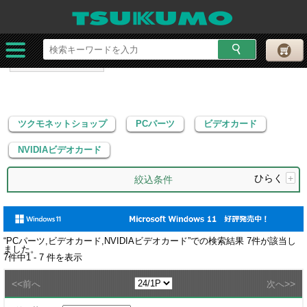
ツクモネットショップ
PCパーツ
ビデオカード
NVIDIAビデオカード
ツクモネットショップ
PCパーツ
ビデオカード
NVIDIAビデオカード
ひらく
+
絞込条件
“
PCパーツ,ビデオカード,NVIDIAビデオカード
”での検索結果
7
件が該当し
ました。
7
件中
1 - 7
件を表示
<<
>>
前へ
次へ