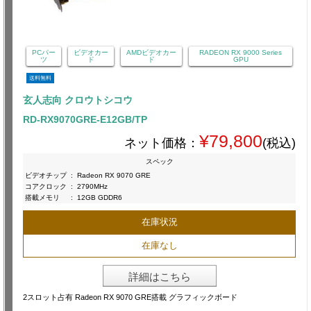
PCパー
ビデオカー
AMDビデオカー
RADEON RX 9000 Series
ツ
ド
ド
GPU
送料無料
玄人志向 クロウトシコウ
RD-RX9070GRE-E12GB/TP
¥79,800
ネット価格：
(税込)
スペック
ビデオチップ
:
Radeon RX 9070 GRE
コアクロック
:
2790MHz
搭載メモリ
:
12GB GDDR6
在庫状況
在庫なし
詳細はこちら
2スロット占有 Radeon RX 9070 GRE搭載 グラフィックボード