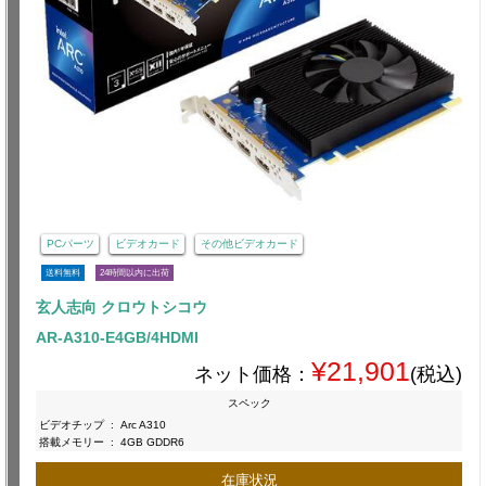
PCパーツ
ビデオカード
その他ビデオカード
送料無料
24時間以内に出荷
玄人志向 クロウトシコウ
AR-A310-E4GB/4HDMI
¥21,901
ネット価格：
(税込)
スペック
ビデオチップ
:
Arc A310
搭載メモリー
:
4GB GDDR6
在庫状況