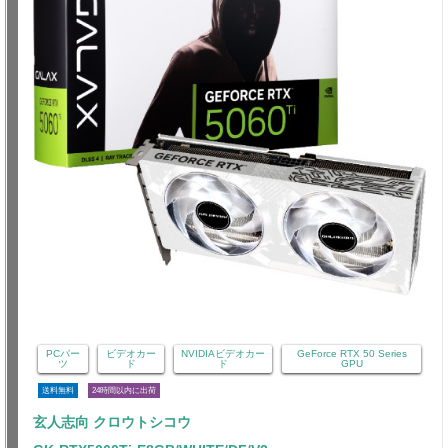
PCパー
ビデオカー
NVIDIAビデオカー
GeForce RTX 50 Series
ツ
ド
ド
GPU
送料無料
24時間以内に出荷
玄人志向 クロウトシコウ