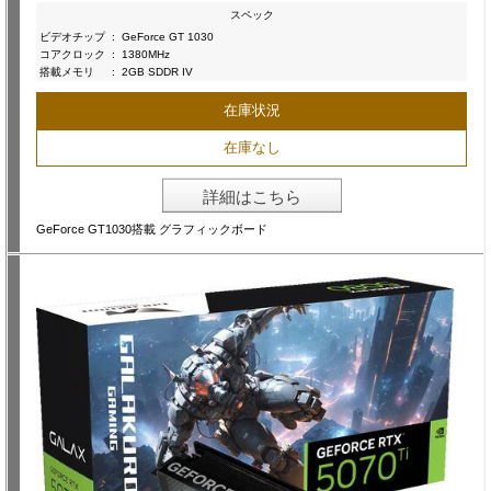
スペック
ビデオチップ
:
GeForce GT 1030
コアクロック
:
1380MHz
搭載メモリ
:
2GB SDDR IV
在庫状況
在庫なし
詳細はこちら
GeForce GT1030搭載 グラフィックボード