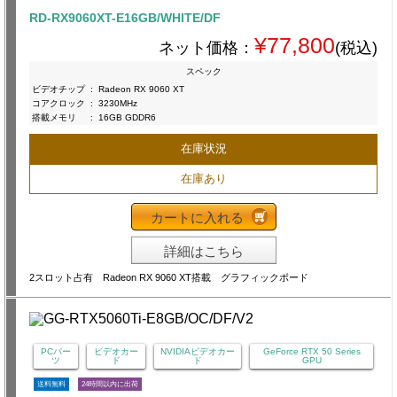
RD-RX9060XT-E16GB/WHITE/DF
¥77,800
ネット価格：
(税込)
スペック
ビデオチップ
:
Radeon RX 9060 XT
コアクロック
:
3230MHz
搭載メモリ
:
16GB GDDR6
在庫状況
在庫あり
カートに入れる
詳細はこちら
2スロット占有 Radeon RX 9060 XT搭載 グラフィックボード
PCパー
ビデオカー
NVIDIAビデオカー
GeForce RTX 50 Series
ツ
ド
ド
GPU
送料無料
24時間以内に出荷