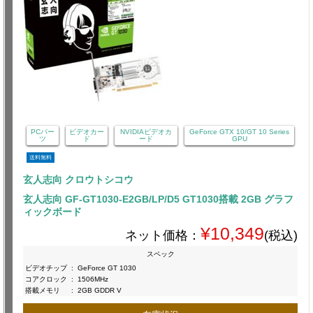
PCパー
ビデオカー
NVIDIAビデオカ
GeForce GTX 10/GT 10 Series
ツ
ド
ード
GPU
送料無料
玄人志向 クロウトシコウ
玄人志向 GF-GT1030-E2GB/LP/D5 GT1030搭載 2GB グラフ
ィックボード
¥10,349
ネット価格：
(税込)
スペック
ビデオチップ
:
GeForce GT 1030
コアクロック
:
1506MHz
搭載メモリ
:
2GB GDDR V