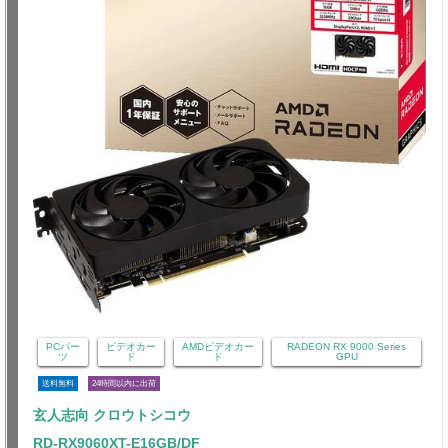
PCパー
ビデオカー
AMDビデオカー
RADEON RX 9000 Series
ツ
ド
ド
GPU
送料無料
24時間以内に出荷
玄人志向 クロウトシコウ
RD-RX9060XT-E16GB/DF