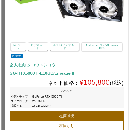
PCパー
ビデオカー
NVIDIAビデオカー
GeForce RTX 50 Series
ツ
ド
ド
GPU
送料無料
玄人志向 クロウトシコウ
GG-RTX5060Ti-E16GB/Lineage II
¥105,800
ネット価格：
(税込)
スペック
ビデオチップ
:
GeForce RTX 5060 Ti
コアクロック
:
2587MHz
搭載メモリ
:
16GB GDDR7
在庫状況
在庫なし