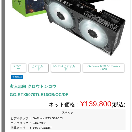
PCパー
ビデオカー
NVIDIAビデオカー
GeForce RTX 50 Series
ツ
ド
ド
GPU
送料無料
玄人志向 クロウトシコウ
GG-RTX5070Ti-E16GB/OC/DF
¥139,800
ネット価格：
(税込)
スペック
ビデオチップ
:
GeForce RTX 5070 Ti
コアクロック
:
2467MHz
搭載メモリ
:
16GB GDDR7