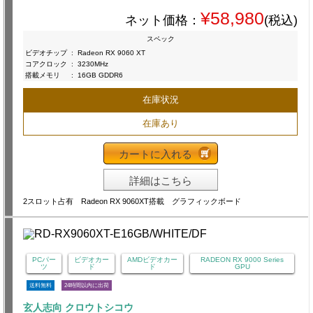
¥58,980
ネット価格：
(税込)
スペック
ビデオチップ
:
Radeon RX 9060 XT
コアクロック
:
3230MHz
搭載メモリ
:
16GB GDDR6
在庫状況
在庫あり
カートに入れる
詳細はこちら
2スロット占有 Radeon RX 9060XT搭載 グラフィックボード
PCパー
ビデオカー
AMDビデオカー
RADEON RX 9000 Series
ツ
ド
ド
GPU
送料無料
24時間以内に出荷
玄人志向 クロウトシコウ