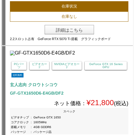
在庫状況
在庫なし
詳細はこちら
2.2スロット占有 GeForce RTX 5070 Ti 搭載 グラフィックボード
PCパー
ビデオカー
NVIDIAビデオカー
GeForce GTX 16 Series
ツ
ド
ド
GPU
送料無料
玄人志向 クロウトシコウ
GF-GTX1650D6-E4GB/DF2
¥21,800
ネット価格：
(税込)
スペック
ビデオチップ
:
GeForce GTX 1650
コアクロック
:
1605MHz
搭載メモリ
:
4GB GDDR6
パッケージ
:
パッケージ品