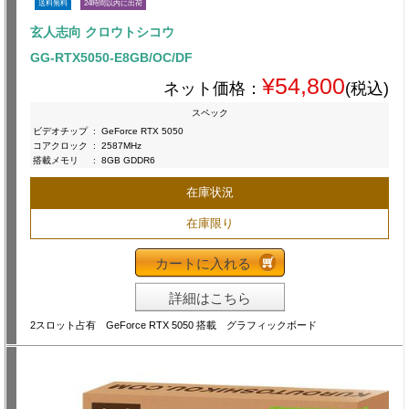
送料無料
24時間以内に出荷
玄人志向 クロウトシコウ
GG-RTX5050-E8GB/OC/DF
¥54,800
ネット価格：
(税込)
スペック
ビデオチップ
:
GeForce RTX 5050
コアクロック
:
2587MHz
搭載メモリ
:
8GB GDDR6
在庫状況
在庫限り
カートに入れる
詳細はこちら
2スロット占有 GeForce RTX 5050 搭載 グラフィックボード