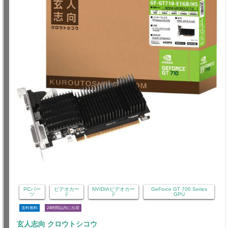
PCパー
ビデオカー
NVIDIAビデオカー
GeForce GT 700 Series
ツ
ド
ド
GPU
送料無料
24時間以内に出荷
玄人志向 クロウトシコウ