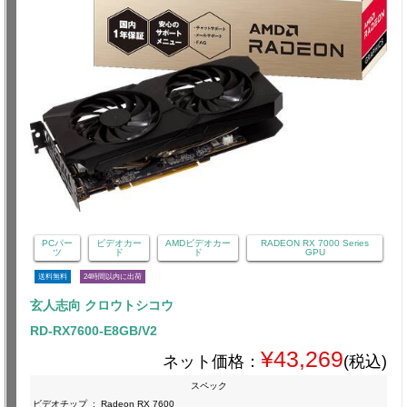
PCパー
ビデオカー
AMDビデオカー
RADEON RX 7000 Series
ツ
ド
ド
GPU
送料無料
24時間以内に出荷
玄人志向 クロウトシコウ
RD-RX7600-E8GB/V2
¥43,269
ネット価格：
(税込)
スペック
ビデオチップ
:
Radeon RX 7600