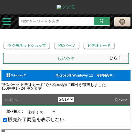
ツクモネットショップ
PCパーツ
ビデオカード
ツクモネットショップ
PCパーツ
ビデオカード
ひらく
+
絞込条件
“
PCパーツ,ビデオカード
”での検索結果
160
件が該当しました。
160
件中
1 - 24
件を表示
<<
>>
前へ
次へ
並べ替え：
販売終了商品を表示しない