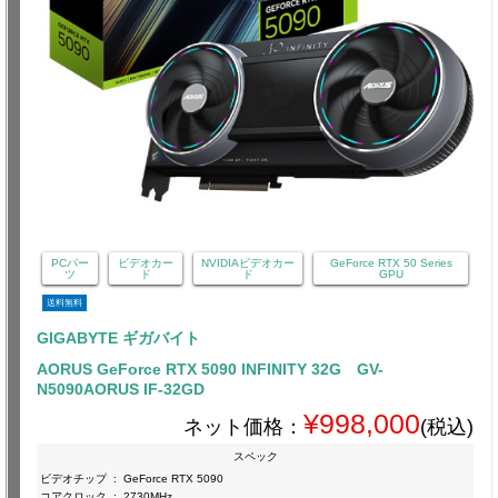
PCパー
ビデオカー
NVIDIAビデオカー
GeForce RTX 50 Series
ツ
ド
ド
GPU
送料無料
GIGABYTE ギガバイト
AORUS GeForce RTX 5090 INFINITY 32G GV-
N5090AORUS IF-32GD
¥998,000
ネット価格：
(税込)
スペック
ビデオチップ
:
GeForce RTX 5090
コアクロック
:
2730MHz