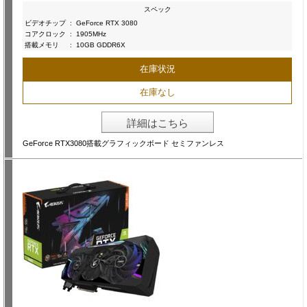
スペック
ビデオチップ
:
GeForce RTX 3080
コアクロック
:
1905MHz
搭載メモリ
:
10GB GDDR6X
在庫状況
在庫なし
詳細はこちら
GeForce RTX3080搭載グラフィックボード セミファンレス