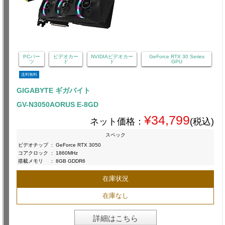
PCパー
ビデオカー
NVIDIAビデオカー
GeForce RTX 30 Series
ツ
ド
ド
GPU
送料無料
GIGABYTE ギガバイト
GV-N3050AORUS E-8GD
¥34,799
ネット価格：
(税込)
スペック
ビデオチップ
:
GeForce RTX 3050
コアクロック
:
1860MHz
搭載メモリ
:
8GB GDDR6
在庫状況
在庫なし
詳細はこちら