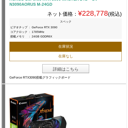
N3090AORUS M-24GD
¥228,778
ネット価格：
(税込)
スペック
ビデオチップ
:
GeForce RTX 3090
コアクロック
:
1785MHz
搭載メモリ
:
24GB GDDR6X
在庫状況
在庫なし
詳細はこちら
GeForce RTX3090搭載グラフィックボード