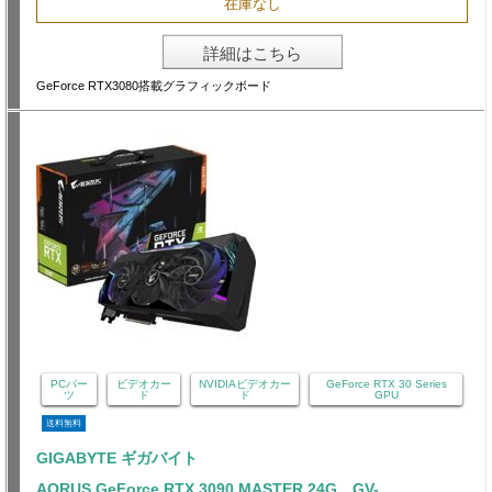
在庫なし
詳細はこちら
GeForce RTX3080搭載グラフィックボード
PCパー
ビデオカー
NVIDIAビデオカー
GeForce RTX 30 Series
ツ
ド
ド
GPU
送料無料
GIGABYTE ギガバイト
AORUS GeForce RTX 3090 MASTER 24G GV-