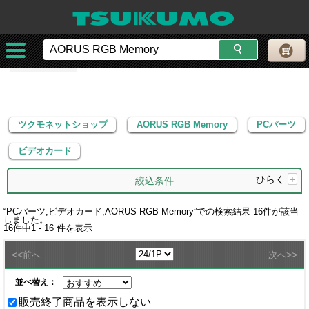
ツクモネットショップ
AORUS RGB Memory
PCパーツ
ビデオカード
ツクモネットショップ
AORUS RGB Memory
PCパーツ
ビデオカード
ひらく
+
絞込条件
“
PCパーツ,ビデオカード,AORUS RGB Memory
”での検索結果
16
件が該当
しました。
16
件中
1 - 16
件を表示
<<
>>
前へ
次へ
並べ替え：
販売終了商品を表示しない