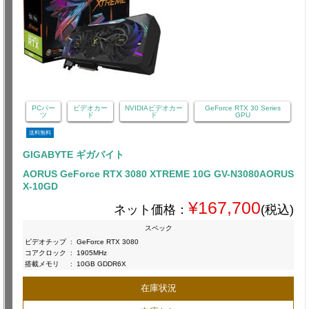
PCパー
ビデオカー
NVIDIAビデオカー
GeForce RTX 30 Series
ツ
ド
ド
GPU
送料無料
GIGABYTE ギガバイト
AORUS GeForce RTX 3080 XTREME 10G GV-N3080AORUS
X-10GD
¥167,700
ネット価格：
(税込)
スペック
ビデオチップ
:
GeForce RTX 3080
コアクロック
:
1905MHz
搭載メモリ
:
10GB GDDR6X
在庫状況