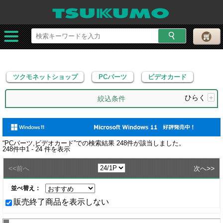
ツクモネットショップ
PCパーツ
ビデオカード
ツクモネットショップ
PCパーツ
ビデオカード
ひらく
+
絞込条件
“
PCパーツ,ビデオカード
”での検索結果
248
件が該当しました。
248
件中
1 - 24
件を表示
<<
>>
前へ
次へ
並べ替え：
販売終了商品を表示しない