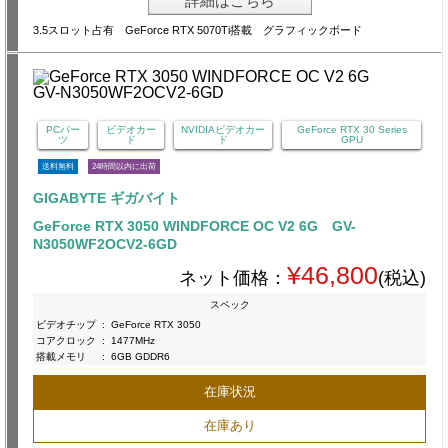
詳細はこちら
3.5スロット占有 GeForce RTX 5070Ti搭載 グラフィックボード
PCパー
ビデオカー
NVIDIAビデオカー
GeForce RTX 30 Series
ツ
ド
ド
GPU
送料無料
24時間以内に出荷
GIGABYTE ギガバイト
GeForce RTX 3050 WINDFORCE OC V2 6G GV-
N3050WF2OCV2-6GD
¥46,800
ネット価格：
(税込)
スペック
ビデオチップ
:
GeForce RTX 3050
コアクロック
:
1477MHz
搭載メモリ
:
6GB GDDR6
在庫状況
在庫あり