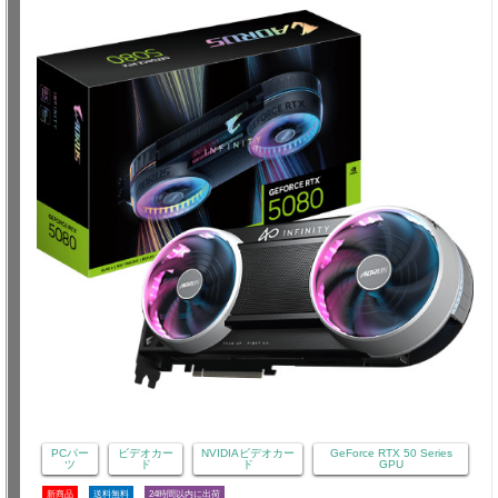
PCパー
ビデオカー
NVIDIAビデオカー
GeForce RTX 50 Series
ツ
ド
ド
GPU
新商品
送料無料
24時間以内に出荷