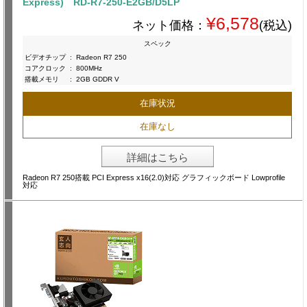
Express) RD-R7-250-E2GB/D5LP
¥6,578
ネット価格：
(税込)
スペック
ビデオチップ
:
Radeon R7 250
コアクロック
:
800MHz
搭載メモリ
:
2GB GDDR V
在庫状況
在庫なし
詳細はこちら
Radeon R7 250搭載 PCI Express x16(2.0)対応 グラフィックボード Lowprofile
対応