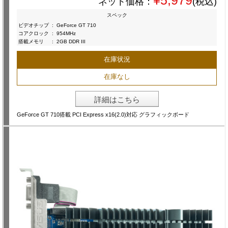
ネット価格：
(税込)
スペック
ビデオチップ
:
GeForce GT 710
コアクロック
:
954MHz
搭載メモリ
:
2GB DDR III
在庫状況
在庫なし
詳細はこちら
GeForce GT 710搭載 PCI Express x16(2.0)対応 グラフィックボード