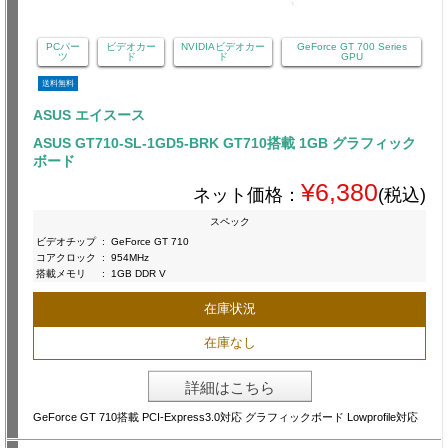
PCパー
ビデオカー
NVIDIAビデオカー
GeForce GT 700 Series
ツ
ド
ド
GPU
送料無料
ASUS エイスース
ASUS GT710-SL-1GD5-BRK GT710搭載 1GB グラフィック
ボード
¥6,380
ネット価格：
(税込)
スペック
ビデオチップ
:
GeForce GT 710
コアクロック
:
954MHz
搭載メモリ
:
1GB DDR V
在庫状況
在庫なし
詳細はこちら
GeForce GT 710搭載 PCI-Express3.0対応 グラフィックボード Lowprofile対応