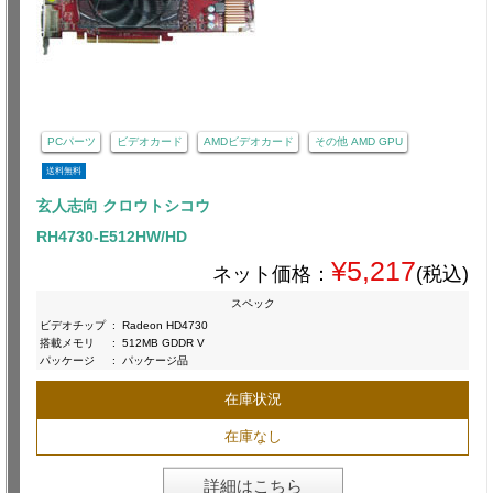
PCパーツ
ビデオカード
AMDビデオカード
その他 AMD GPU
送料無料
玄人志向 クロウトシコウ
RH4730-E512HW/HD
¥5,217
ネット価格：
(税込)
スペック
ビデオチップ
:
Radeon HD4730
搭載メモリ
:
512MB GDDR V
パッケージ
:
パッケージ品
在庫状況
在庫なし
詳細はこちら