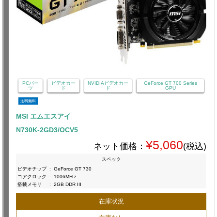
PCパー
ビデオカー
NVIDIAビデオカー
GeForce GT 700 Series
ツ
ド
ド
GPU
送料無料
MSI エムエスアイ
N730K-2GD3/OCV5
¥5,060
ネット価格：
(税込)
スペック
ビデオチップ
:
GeForce GT 730
コアクロック
:
1006MHｚ
搭載メモリ
:
2GB DDR III
在庫状況