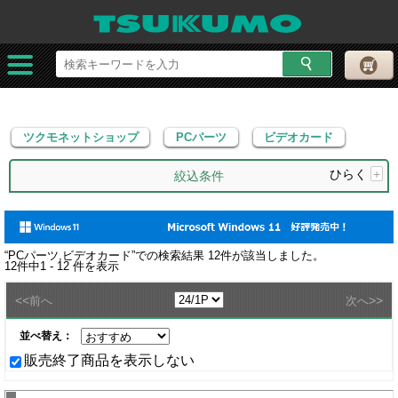
ツクモネットショップ
PCパーツ
ビデオカード
ツクモネットショップ
PCパーツ
ビデオカード
ひらく
+
絞込条件
“
PCパーツ,ビデオカード
”での検索結果
12
件が該当しました。
12
件中
1 - 12
件を表示
<<
>>
前へ
次へ
並べ替え：
販売終了商品を表示しない