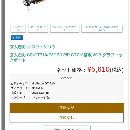
PCパー
ビデオカー
NVIDIAビデオカー
GeForce GT 700 Series
ツ
ド
ド
GPU
送料無料
玄人志向 クロウトシコウ
玄人志向 GF-GT710-E2GB/LP/P GT710搭載 2GB グラフィッ
クボード
¥5,610
ネット価格：
(税込)
スペック
ビデオチップ
:
GeForce GT 710
コアクロック
:
954MHz
搭載メモリ
:
2GB DDR III
パッケージ
:
パッケージ品
在庫状況
在庫なし