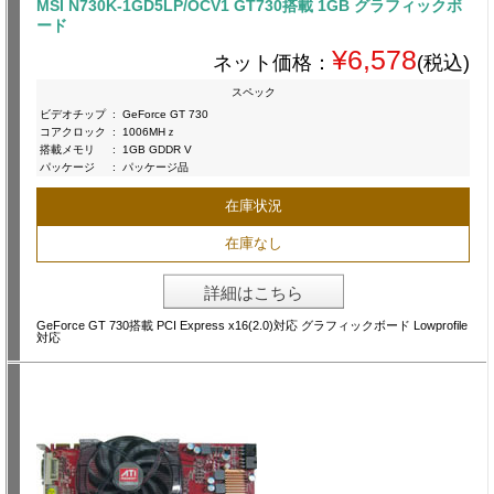
MSI N730K-1GD5LP/OCV1 GT730搭載 1GB グラフィックボ
ード
¥6,578
ネット価格：
(税込)
スペック
ビデオチップ
:
GeForce GT 730
コアクロック
:
1006MHｚ
搭載メモリ
:
1GB GDDR V
パッケージ
:
パッケージ品
在庫状況
在庫なし
詳細はこちら
GeForce GT 730搭載 PCI Express x16(2.0)対応 グラフィックボード Lowprofile
対応