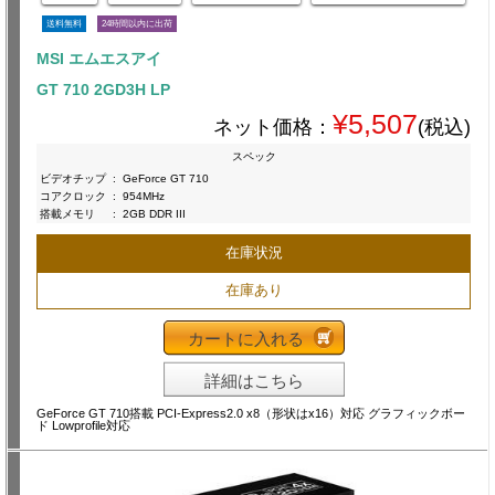
送料無料
24時間以内に出荷
MSI エムエスアイ
GT 710 2GD3H LP
¥5,507
ネット価格：
(税込)
スペック
ビデオチップ
:
GeForce GT 710
コアクロック
:
954MHz
搭載メモリ
:
2GB DDR III
在庫状況
在庫あり
カートに入れる
詳細はこちら
GeForce GT 710搭載 PCI-Express2.0 x8（形状はx16）対応 グラフィックボー
ド Lowprofile対応