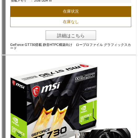
搭載メモリ
:
2GB DDR III
在庫状況
在庫なし
詳細はこちら
GeForce GT730搭載 静音HTPC構築向け ロープロファイル グラフィックスカ
ード