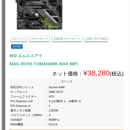
PCパーツ
マザーボード
AMD用マザーボード
AMD X570 M/B
送料無料
MSI エムエスアイ
MAG X570S TOMAHAWK MAX WIFI
¥38,280
ネット価格：
(税込)
スペック
対応CPUソケット
:
Socket AM4
チップセット
:
AMD X570
フォームファクター
:
ATX
PCI Express x16
:
2 (x16動作 1、x4動作 1)
PCI Express x1
:
2
最大メモリ容量
:
128GB
メモリスロット（DDR4）
:
4
VGA端子
:
HDMI×1
RAID機能
:
0/1/10