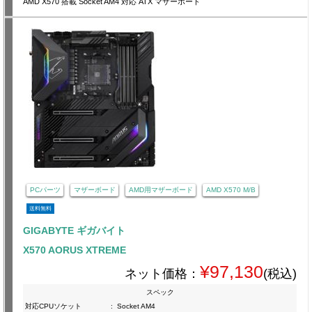
AMD X570 搭載 Socket AM4 対応 ATX マザーボード
PCパーツ
マザーボード
AMD用マザーボード
AMD X570 M/B
送料無料
GIGABYTE ギガバイト
X570 AORUS XTREME
¥97,130
ネット価格：
(税込)
スペック
対応CPUソケット
:
Socket AM4