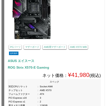
PCパーツ
マザーボード
AMD用マザーボード
AMD X570 M/B
送料無料
ASUS エイスース
ROG Strix X570-E Gaming
¥41,980
ネット価格：
(税込)
スペック
対応CPUソケット
:
Socket AM4
チップセット
:
AMD X570
フォームファクター
:
ATX
PCI Express x16
:
3
PCI Express x1
:
2
最大メモリ容量
:
128GB