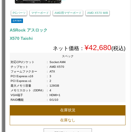
PCパーツ
マザーボード
AMD用マザーボード
AMD X570 M/B
送料無料
ASRock アスロック
X570 Taichi
¥42,680
ネット価格：
(税込)
スペック
対応CPUソケット
:
Socket AM4
チップセット
:
AMD X570
フォームファクター
:
ATX
PCI Express x16
:
3
PCI Express x1
:
2
最大メモリ容量
:
128GB
メモリスロット（DDR4）
:
4
VGA端子
:
HDMI×1
RAID機能
:
0/1/10
在庫状況
在庫なし