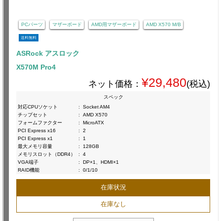
PCパーツ
マザーボード
AMD用マザーボード
AMD X570 M/B
送料無料
ASRock アスロック
X570M Pro4
¥29,480
ネット価格：
(税込)
スペック
対応CPUソケット
:
Socket AM4
チップセット
:
AMD X570
フォームファクター
:
MicroATX
PCI Express x16
:
2
PCI Express x1
:
1
最大メモリ容量
:
128GB
メモリスロット（DDR4）
:
4
VGA端子
:
DP×1、HDMI×1
RAID機能
:
0/1/10
在庫状況
在庫なし