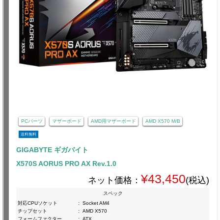
PCパーツ
マザーボード
AMD用マザーボード
AMD X570 M/B
送料無料
GIGABYTE ギガバイト
X570S AORUS PRO AX Rev.1.0
¥43,450
ネット価格：
(税込)
スペック
対応CPUソケット
:
Socket AM4
チップセット
:
AMD X570
フォームファクター
:
ATX