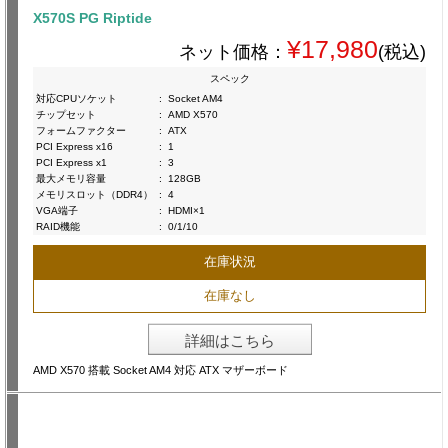
X570S PG Riptide
¥17,980
ネット価格：
(税込)
スペック
対応CPUソケット
:
Socket AM4
チップセット
:
AMD X570
フォームファクター
:
ATX
PCI Express x16
:
1
PCI Express x1
:
3
最大メモリ容量
:
128GB
メモリスロット（DDR4）
:
4
VGA端子
:
HDMI×1
RAID機能
:
0/1/10
在庫状況
在庫なし
詳細はこちら
AMD X570 搭載 Socket AM4 対応 ATX マザーボード