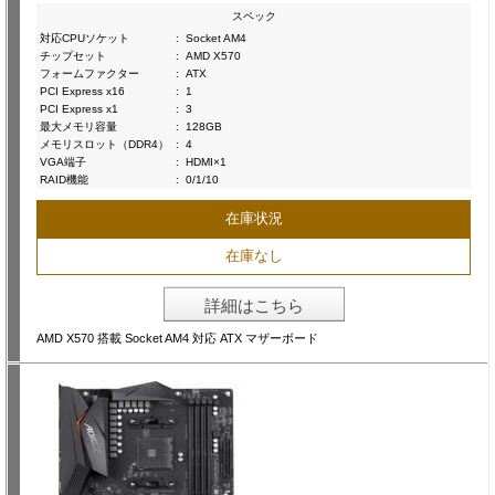
スペック
対応CPUソケット
:
Socket AM4
チップセット
:
AMD X570
フォームファクター
:
ATX
PCI Express x16
:
1
PCI Express x1
:
3
最大メモリ容量
:
128GB
メモリスロット（DDR4）
:
4
VGA端子
:
HDMI×1
RAID機能
:
0/1/10
在庫状況
在庫なし
詳細はこちら
AMD X570 搭載 Socket AM4 対応 ATX マザーボード