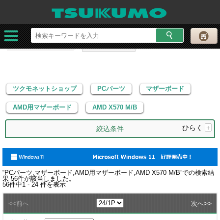
ツクモネットショップ
PCパーツ
マザーボード
AMD用マザーボード
AMD X570 M/B
ツクモネットショップ
PCパーツ
マザーボード
AMD用マザーボード
AMD X570 M/B
ひらく
+
絞込条件
“
PCパーツ,マザーボード,AMD用マザーボード,AMD X570 M/B
”での検索結
果
56
件が該当しました。
56
件中
1 - 24
件を表示
<<
>>
前へ
次へ