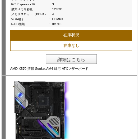
PCI Express x16
:
3
最大メモリ容量
:
128GB
メモリスロット（DDR4）
:
4
VGA端子
:
HDMI×1
RAID機能
:
0/1/10
在庫状況
在庫なし
詳細はこちら
AMD X570 搭載 Socket AM4 対応 ATXマザーボード