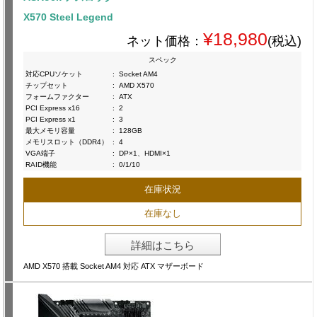
X570 Steel Legend
¥18,980
ネット価格：
(税込)
スペック
対応CPUソケット
:
Socket AM4
チップセット
:
AMD X570
フォームファクター
:
ATX
PCI Express x16
:
2
PCI Express x1
:
3
最大メモリ容量
:
128GB
メモリスロット（DDR4）
:
4
VGA端子
:
DP×1、HDMI×1
RAID機能
:
0/1/10
在庫状況
在庫なし
詳細はこちら
AMD X570 搭載 Socket AM4 対応 ATX マザーボード