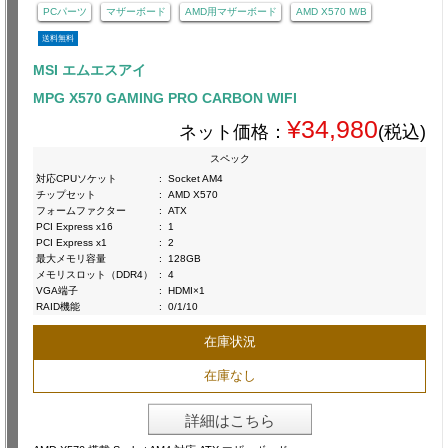
PCパーツ
マザーボード
AMD用マザーボード
AMD X570 M/B
送料無料
MSI エムエスアイ
MPG X570 GAMING PRO CARBON WIFI
¥34,980
ネット価格：
(税込)
スペック
対応CPUソケット
:
Socket AM4
チップセット
:
AMD X570
フォームファクター
:
ATX
PCI Express x16
:
1
PCI Express x1
:
2
最大メモリ容量
:
128GB
メモリスロット（DDR4）
:
4
VGA端子
:
HDMI×1
RAID機能
:
0/1/10
在庫状況
在庫なし
詳細はこちら