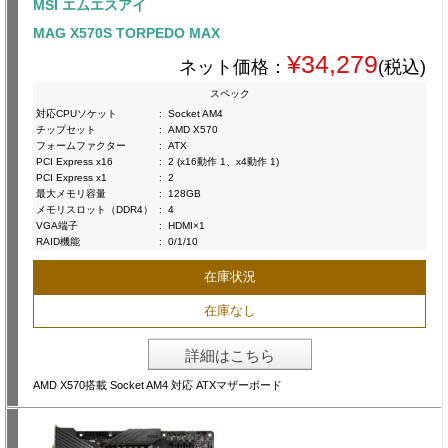
MSI エムエスアイ
MAG X570S TORPEDO MAX
¥34,279
ネット価格：
(税込)
スペック
対応CPUソケット
:
Socket AM4
チップセット
:
AMD X570
フォームファクター
:
ATX
PCI Express x16
:
2 (x16動作 1、x4動作 1)
PCI Express x1
:
2
最大メモリ容量
:
128GB
メモリスロット（DDR4）
:
4
VGA端子
:
HDMI×1
RAID機能
:
0/1/10
在庫状況
在庫なし
詳細はこちら
AMD X570搭載 Socket AM4 対応 ATXマザーボード