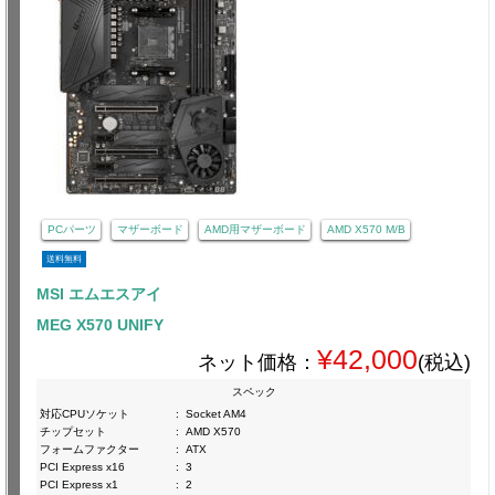
PCパーツ
マザーボード
AMD用マザーボード
AMD X570 M/B
送料無料
MSI エムエスアイ
MEG X570 UNIFY
¥42,000
ネット価格：
(税込)
スペック
対応CPUソケット
:
Socket AM4
チップセット
:
AMD X570
フォームファクター
:
ATX
PCI Express x16
:
3
PCI Express x1
:
2