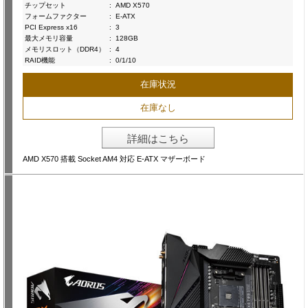
チップセット
:
AMD X570
フォームファクター
:
E-ATX
PCI Express x16
:
3
最大メモリ容量
:
128GB
メモリスロット（DDR4）
:
4
RAID機能
:
0/1/10
在庫状況
在庫なし
詳細はこちら
AMD X570 搭載 Socket AM4 対応 E-ATX マザーボード