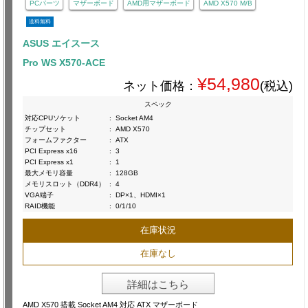
PCパーツ
マザーボード
AMD用マザーボード
AMD X570 M/B
送料無料
ASUS エイスース
Pro WS X570-ACE
¥54,980
ネット価格：
(税込)
スペック
対応CPUソケット
:
Socket AM4
チップセット
:
AMD X570
フォームファクター
:
ATX
PCI Express x16
:
3
PCI Express x1
:
1
最大メモリ容量
:
128GB
メモリスロット（DDR4）
:
4
VGA端子
:
DP×1、HDMI×1
RAID機能
:
0/1/10
在庫状況
在庫なし
詳細はこちら
AMD X570 搭載 Socket AM4 対応 ATX マザーボード