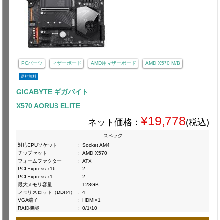
PCパーツ
マザーボード
AMD用マザーボード
AMD X570 M/B
送料無料
GIGABYTE ギガバイト
X570 AORUS ELITE
¥19,778
ネット価格：
(税込)
スペック
対応CPUソケット
:
Socket AM4
チップセット
:
AMD X570
フォームファクター
:
ATX
PCI Express x16
:
2
PCI Express x1
:
2
最大メモリ容量
:
128GB
メモリスロット（DDR4）
:
4
VGA端子
:
HDMI×1
RAID機能
:
0/1/10