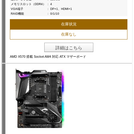
メモリスロット（DDR4）
:
4
VGA端子
:
DP×1、HDMI×1
RAID機能
:
0/1/10
在庫状況
在庫なし
詳細はこちら
AMD X570 搭載 Socket AM4 対応 ATX マザーボード