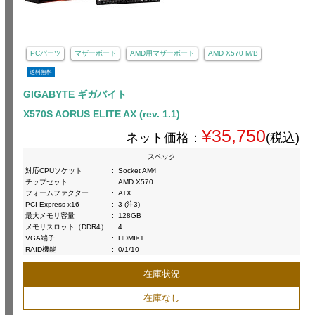
PCパーツ
マザーボード
AMD用マザーボード
AMD X570 M/B
送料無料
GIGABYTE ギガバイト
X570S AORUS ELITE AX (rev. 1.1)
¥35,750
ネット価格：
(税込)
スペック
対応CPUソケット
:
Socket AM4
チップセット
:
AMD X570
フォームファクター
:
ATX
PCI Express x16
:
3 (注3)
最大メモリ容量
:
128GB
メモリスロット（DDR4）
:
4
VGA端子
:
HDMI×1
RAID機能
:
0/1/10
在庫状況
在庫なし