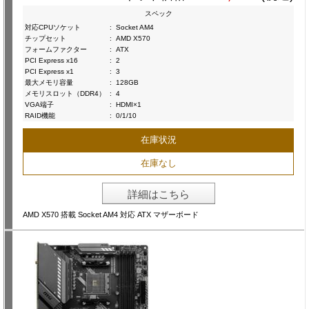
スペック
対応CPUソケット
:
Socket AM4
チップセット
:
AMD X570
フォームファクター
:
ATX
PCI Express x16
:
2
PCI Express x1
:
3
最大メモリ容量
:
128GB
メモリスロット（DDR4）
:
4
VGA端子
:
HDMI×1
RAID機能
:
0/1/10
在庫状況
在庫なし
詳細はこちら
AMD X570 搭載 Socket AM4 対応 ATX マザーボード