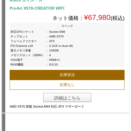
ProArt X570-CREATOR WIFI
¥67,980
ネット価格：
(税込)
スペック
対応CPUソケット
:
Socket AM4
チップセット
:
AMD X570
フォームファクター
:
ATX
PCI Express x16
:
2 (x16 or dual x8)
最大メモリ容量
:
128GB
メモリスロット（DDR4）
:
4
VGA端子
:
HDMI×1
RAID機能
:
0/1/10
在庫状況
在庫なし
詳細はこちら
AMD X570 搭載 Socket AM4 対応 ATX マザーボード