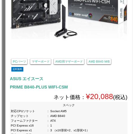
PCパーツ
マザーボード
AMD用マザーボード
AMD B840 M/B
送料無料
ASUS エイスース
PRIME B840-PLUS WIFI-CSM
¥20,088
ネット価格：
(税込)
スペック
対応CPUソケット
:
Socket AM5
チップセット
:
AMD B840
フォームファクター
:
ATX
PCI Express x16
:
1
PCI Express x1
:
3 （x16形状×2、x1形状×1）