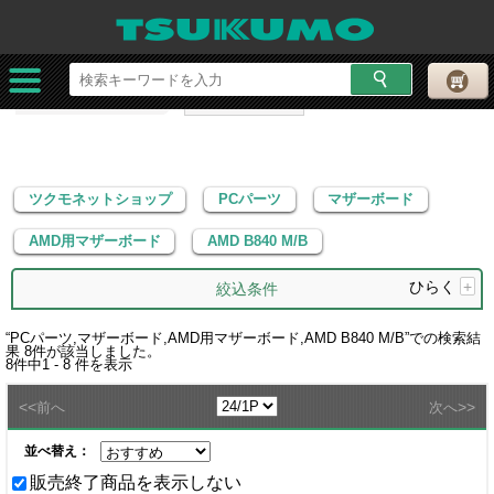
ツクモネットショップ
PCパーツ
マザーボード
AMD用マザーボード
AMD B840 M/B
ツクモネットショップ
PCパーツ
マザーボード
AMD用マザーボード
AMD B840 M/B
ひらく
+
絞込条件
“
PCパーツ,マザーボード,AMD用マザーボード,AMD B840 M/B
”での検索結
果
8
件が該当しました。
8
件中
1 - 8
件を表示
<<
>>
前へ
次へ
並べ替え：
販売終了商品を表示しない