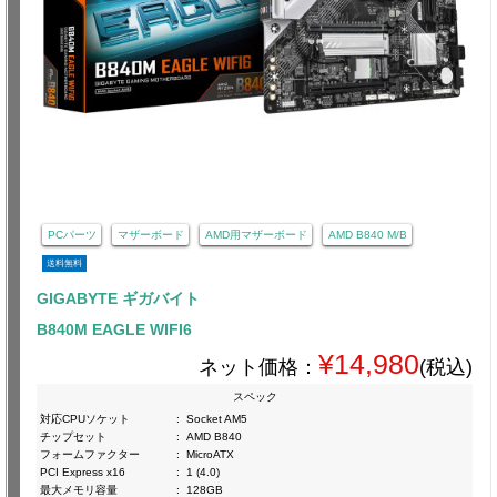
PCパーツ
マザーボード
AMD用マザーボード
AMD B840 M/B
送料無料
GIGABYTE ギガバイト
B840M EAGLE WIFI6
¥14,980
ネット価格：
(税込)
スペック
対応CPUソケット
:
Socket AM5
チップセット
:
AMD B840
フォームファクター
:
MicroATX
PCI Express x16
:
1 (4.0)
最大メモリ容量
:
128GB