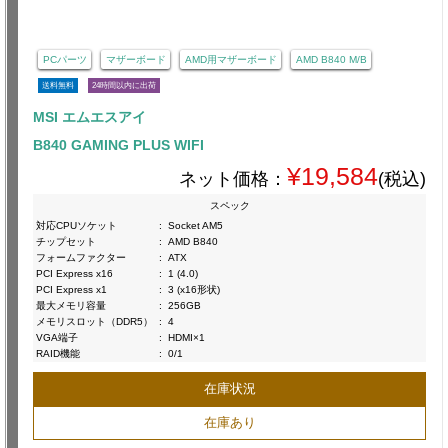
PCパーツ
マザーボード
AMD用マザーボード
AMD B840 M/B
送料無料
24時間以内に出荷
MSI エムエスアイ
B840 GAMING PLUS WIFI
¥19,584
ネット価格：
(税込)
スペック
対応CPUソケット
:
Socket AM5
チップセット
:
AMD B840
フォームファクター
:
ATX
PCI Express x16
:
1 (4.0)
PCI Express x1
:
3 (x16形状)
最大メモリ容量
:
256GB
メモリスロット（DDR5）
:
4
VGA端子
:
HDMI×1
RAID機能
:
0/1
在庫状況
在庫あり