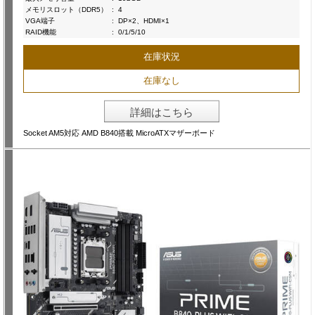
メモリスロット（DDR5）
:
4
VGA端子
:
DP×2、HDMI×1
RAID機能
:
0/1/5/10
在庫状況
在庫なし
詳細はこちら
Socket AM5対応 AMD B840搭載 MicroATXマザーボード