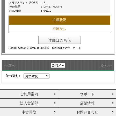
メモリスロット（DDR5）
:
2
VGA端子
:
DP×1、HDMI×1
RAID機能
:
0/1/10
在庫状況
在庫なし
詳細はこちら
Socket AM5対応 AMD B840搭載 MicroATXマザーボード
<<
>>
前へ
次へ
並べ替え：
ご利用案内
サポート
法人営業部
店舗情報
中古買取
お問い合わせ