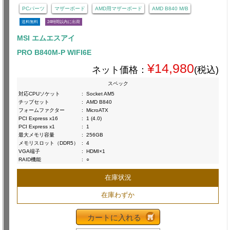
PCパーツ
マザーボード
AMD用マザーボード
AMD B840 M/B
送料無料
24時間以内に出荷
MSI エムエスアイ
PRO B840M-P WIFI6E
¥14,980
ネット価格：
(税込)
スペック
対応CPUソケット
:
Socket AM5
チップセット
:
AMD B840
フォームファクター
:
MicroATX
PCI Express x16
:
1 (4.0)
PCI Express x1
:
1
最大メモリ容量
:
256GB
メモリスロット（DDR5）
:
4
VGA端子
:
HDMI×1
RAID機能
:
○
在庫状況
在庫わずか
カートに入れる