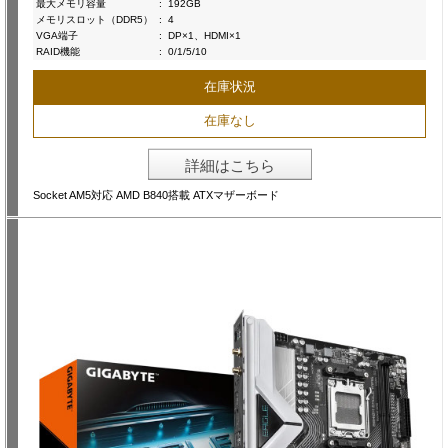
最大メモリ容量
:
192GB
メモリスロット（DDR5）
:
4
VGA端子
:
DP×1、HDMI×1
RAID機能
:
0/1/5/10
在庫状況
在庫なし
詳細はこちら
Socket AM5対応 AMD B840搭載 ATXマザーボード