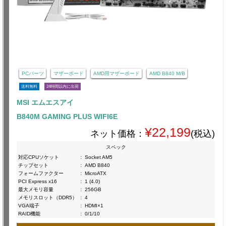
PCパーツ
マザーボード
AMD用マザーボード
AMD B840 M/B
送料無料
24時間以内に出荷
MSI エムエスアイ
B840M GAMING PLUS WIFI6E
¥22,199
ネット価格：
(税込)
スペック
対応CPUソケット
:
Socket AM5
チップセット
:
AMD B840
フォームファクター
:
MicroATX
PCI Express x16
:
1 (4.0)
最大メモリ容量
:
256GB
メモリスロット（DDR5）
:
4
VGA端子
:
HDMI×1
RAID機能
:
0/1/10