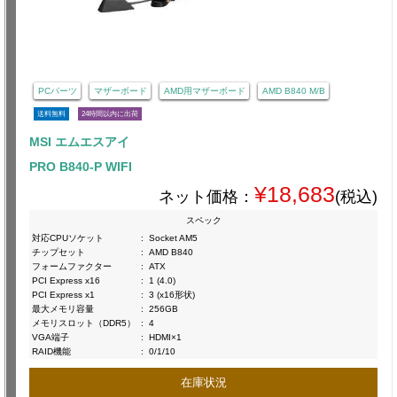
PCパーツ
マザーボード
AMD用マザーボード
AMD B840 M/B
送料無料
24時間以内に出荷
MSI エムエスアイ
PRO B840-P WIFI
¥18,683
ネット価格：
(税込)
スペック
対応CPUソケット
:
Socket AM5
チップセット
:
AMD B840
フォームファクター
:
ATX
PCI Express x16
:
1 (4.0)
PCI Express x1
:
3 (x16形状)
最大メモリ容量
:
256GB
メモリスロット（DDR5）
:
4
VGA端子
:
HDMI×1
RAID機能
:
0/1/10
在庫状況