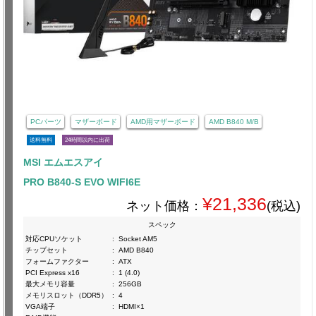
PCパーツ
マザーボード
AMD用マザーボード
AMD B840 M/B
送料無料
24時間以内に出荷
MSI エムエスアイ
PRO B840-S EVO WIFI6E
¥21,336
ネット価格：
(税込)
スペック
対応CPUソケット
:
Socket AM5
チップセット
:
AMD B840
フォームファクター
:
ATX
PCI Express x16
:
1 (4.0)
最大メモリ容量
:
256GB
メモリスロット（DDR5）
:
4
VGA端子
:
HDMI×1