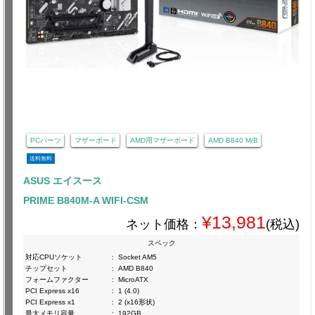
PCパーツ
マザーボード
AMD用マザーボード
AMD B840 M/B
送料無料
ASUS エイスース
PRIME B840M-A WIFI-CSM
¥13,981
ネット価格：
(税込)
スペック
対応CPUソケット
:
Socket AM5
チップセット
:
AMD B840
フォームファクター
:
MicroATX
PCI Express x16
:
1 (4.0)
PCI Express x1
:
2 (x16形状)
最大メモリ容量
:
192GB