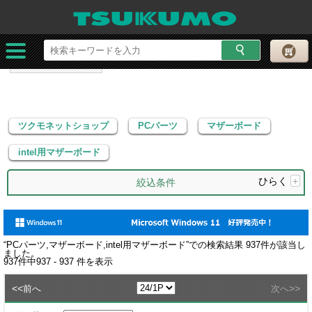
ツクモネットショップ
PCパーツ
マザーボード
intel用マザーボード
ツクモネットショップ
PCパーツ
マザーボード
intel用マザーボード
ひらく
+
絞込条件
“
PCパーツ,マザーボード,intel用マザーボード
”での検索結果
937
件が該当し
ました。
937
件中
937 - 937
件を表示
<<
>>
前へ
次へ