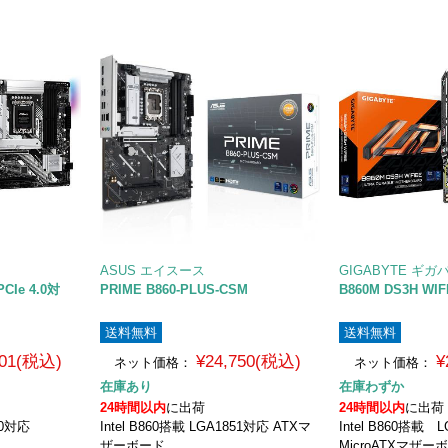
ASUS エイスース
GIGABYTE ギガ
CIe 4.0対
PRIME B860-PLUS-CSM
B860M DS3H WIF
送料無料
送料無料
701(税込)
¥24,750(税込)
¥
ネット価格：
ネット価格：
在庫あり
在庫わずか
24時間以内
に出荷
24時間以内
に出荷
00対応
Intel B860搭載 LGA1851対応 ATXマ
Intel B860搭載
ザーボード
MicroATXマザー