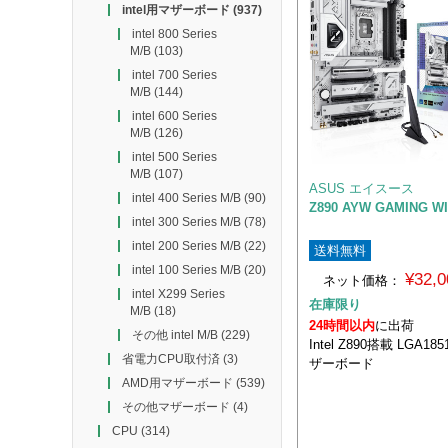
intel用マザーボード
(937)
intel 800 Series
M/B
(103)
intel 700 Series
M/B
(144)
intel 600 Series
M/B
(126)
intel 500 Series
M/B
(107)
ASUS エイスース
intel 400 Series M/B
(90)
Z890 AYW GAMING WI
intel 300 Series M/B
(78)
intel 200 Series M/B
(22)
送料無料
intel 100 Series M/B
(20)
¥32,
ネット価格：
intel X299 Series
在庫限り
M/B
(18)
24時間以内
に出荷
その他 intel M/B
(229)
Intel Z890搭載 LGA1
省電力CPU取付済
(3)
ザーボード
AMD用マザーボード
(539)
その他マザーボード
(4)
CPU
(314)