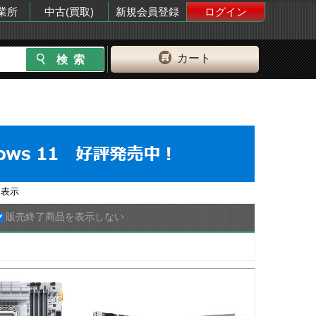
業所
中古(買取)
新規会員登録
ログイン
カート
表示
販売終了商品を表示しない