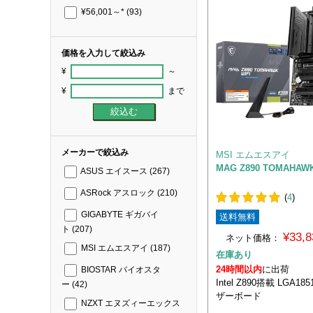
¥56,001～*
(93)
価格を入力して絞込み
¥
～
¥
まで
メーカーで絞込み
MSI エムエスアイ
MAG Z890 TOMAHAWK
ASUS エイスース
(267)
ASRock アスロック
(210)
(
4
)
GIGABYTE ギガバイ
送料無料
ト
(207)
¥33,
ネット価格：
MSI エムエスアイ
(187)
在庫あり
24時間以内
に出荷
BIOSTAR バイオスタ
Intel Z890搭載 LGA1
ー
(42)
ザーボード
NZXT エヌズィーエックス