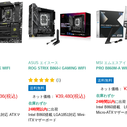
ASUS エイスース
MSI エムエスアイ
 WIFI
ROG STRIX B860-I GAMING WIFI
PRO B860M-A WI
(
1
)
送料無料
送料無料
¥
ネット価格：
836(税込)
¥39,480(税込)
在庫わずか
ネット価格：
24時間以内
に出荷
在庫わずか
Intel B860搭載
24時間以内
に出荷
Micro-ATXマザ
851対応 ATXマ
Intel B860搭載 LGA1851対応 Mini-
ITXマザーボード