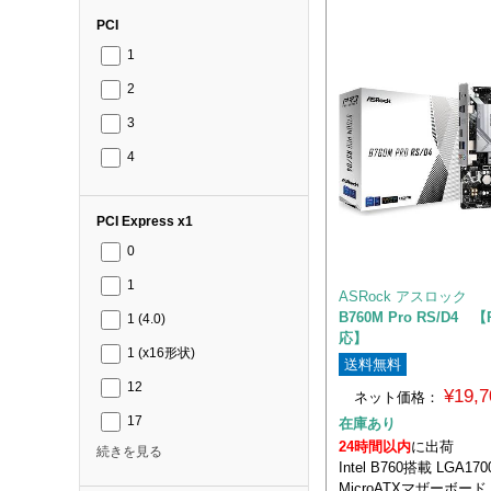
PCI
1
2
3
4
PCI Express x1
0
1
ASRock アスロック
B760M Pro RS/D4 【P
1 (4.0)
応】
1 (x16形状)
送料無料
12
¥19,
ネット価格：
17
在庫あり
24時間以内
に出荷
続きを見る
Intel B760搭載 LGA17
MicroATXマザーボード