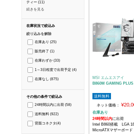
ティー
(11)
続きを見る
在庫状況で絞込み
絞り込みを解除
在庫あり
(25)
販売終了
(1)
在庫わずか
(33)
1～3日程度で出荷予定
(4)
MSI エムエスアイ
在庫なし
(875)
B860M GAMING PLUS 
送料無料
その他の条件で絞込み
¥20,
ネット価格：
24時間以内に出荷
(58)
在庫あり
送料無料
(922)
24時間以内
に出荷
背面コネクタ
(4)
Intel B860搭載 LGA
MicroATXマザーボード