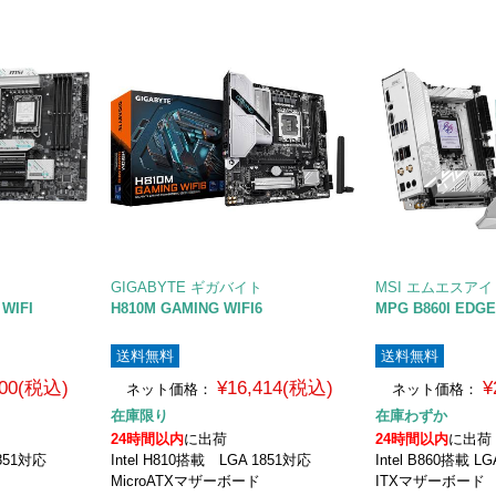
GIGABYTE ギガバイト
MSI エムエスアイ
WIFI
H810M GAMING WIFI6
MPG B860I EDGE 
送料無料
送料無料
000(税込)
¥16,414(税込)
¥
ネット価格：
ネット価格：
在庫限り
在庫わずか
24時間以内
に出荷
24時間以内
に出荷
 1851対応
Intel H810搭載 LGA 1851対応
Intel B860搭載 L
MicroATXマザーボード
ITXマザーボード