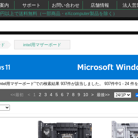
案内
サポート
お問い合わせ
店舗情報
法人営
00円以上で送料無料（一部商品・eXcomputer製品を除く）
ード
intel用マザーボード
ntel用マザーボード
”での検索結果
937
件が該当しました。
937
件中
1 - 24
件を
<<
<
1
2
3
4
5
6
7
8
9
10
>
>>
最初
最後