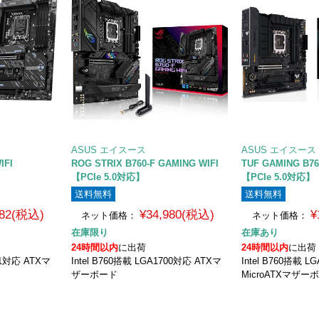
ASUS エイスース
ASUS エイスース
IFI
ROG STRIX B760-F GAMING WIFI
TUF GAMING B7
【PCIe 5.0対応】
【PCIe 5.0対応】
送料無料
送料無料
782(税込)
¥34,980(税込)
¥
ネット価格：
ネット価格：
在庫限り
在庫あり
24時間以内
に出荷
24時間以内
に出荷
851対応 ATXマ
Intel B760搭載 LGA1700対応 ATXマ
Intel B760搭載 L
ザーボード
MicroATXマザー