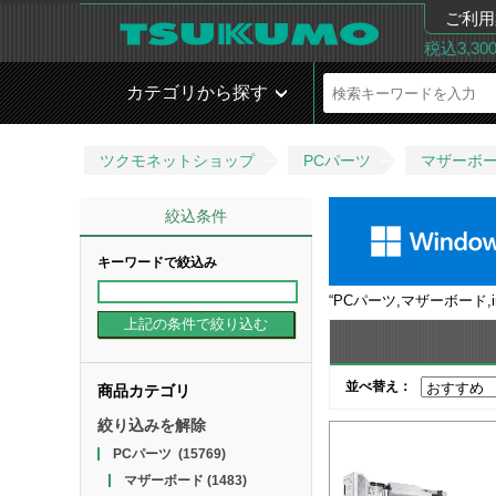
ご利用
税込3,3
カテゴリから探す
ツクモネットショップ
PCパーツ
マザーボ
絞込条件
キーワードで絞込み
“
PCパーツ,マザーボード,i
並べ替え：
商品カテゴリ
絞り込みを解除
PCパーツ
(15769)
マザーボード
(1483)