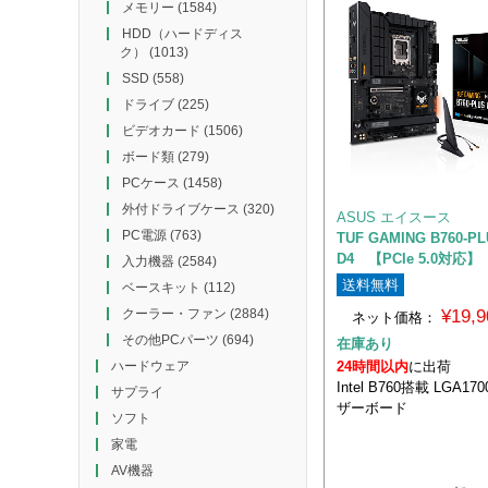
メモリー
(1584)
HDD（ハードディス
ク）
(1013)
SSD
(558)
ドライブ
(225)
ビデオカード
(1506)
ボード類
(279)
PCケース
(1458)
外付ドライブケース
(320)
ASUS エイスース
PC電源
(763)
TUF GAMING B760-PL
D4 【PCIe 5.0対応】
入力機器
(2584)
送料無料
ベースキット
(112)
¥19,
クーラー・ファン
(2884)
ネット価格：
その他PCパーツ
(694)
在庫あり
24時間以内
に出荷
ハードウェア
Intel B760搭載 LGA1
サプライ
ザーボード
ソフト
家電
AV機器