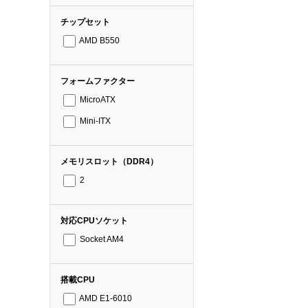
チップセット
AMD B550
フォームファクター
MicroATX
Mini-ITX
メモリスロット（DDR4）
2
対応CPUソケット
Socket AM4
搭載CPU
AMD E1-6010