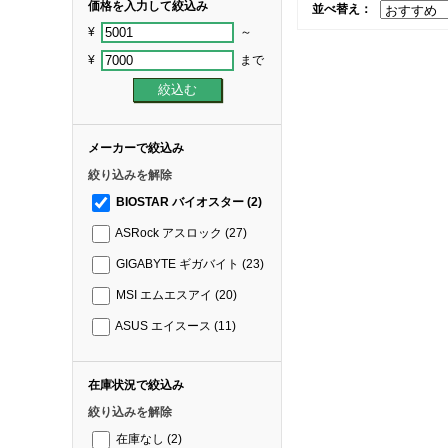
価格を入力して絞込み
並べ替え：
¥
～
¥
まで
メーカーで絞込み
絞り込みを解除
BIOSTAR バイオスター
(2)
ASRock アスロック
(27)
GIGABYTE ギガバイト
(23)
MSI エムエスアイ
(20)
ASUS エイスース
(11)
在庫状況で絞込み
絞り込みを解除
在庫なし
(2)