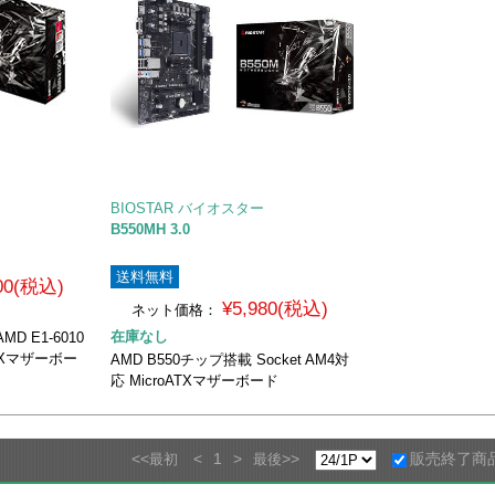
BIOSTAR バイオスター
B550MH 3.0
送料無料
800(税込)
¥5,980(税込)
ネット価格：
在庫なし
MD E1-6010
ITXマザーボー
AMD B550チップ搭載 Socket AM4対
応 MicroATXマザーボード
<<
<
1
>
>>
販売終了商
最初
最後