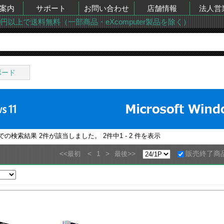
案内
サポート
お問い合わせ
店舗情報
法人営
00円以上で送料無料（一部商品・eXcomputer製品を除く）
ボード
”での検索結果
2
件が該当しました。
2
件中
1 - 2
件を表示
<<
<
1
>
>>
販売終了商
最初
最後