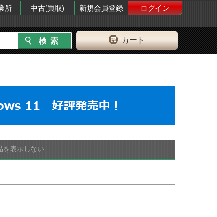
業所
中古(買取)
新規会員登録
ログイン
カート
品を表示しない