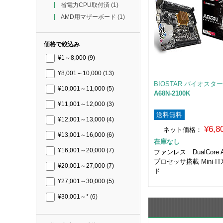
省電力CPU取付済
(1)
AMD用マザーボード
(1)
価格で絞込み
¥1～8,000
(9)
¥8,001～10,000
(13)
BIOSTAR バイオスター
¥10,001～11,000
(5)
A68N-2100K
¥11,001～12,000
(3)
送料無料
¥12,001～13,000
(4)
¥6,
ネット価格：
¥13,001～16,000
(6)
在庫なし
¥16,001～20,000
(7)
ファンレス DualCore A
プロセッサ搭載 Mini-
¥20,001～27,000
(7)
ド
¥27,001～30,000
(5)
¥30,001～*
(6)