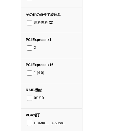
その他の条件で絞込み
送料無料
(2)
PCI Express x1
2
PCI Express x16
1 (4.0)
RAID機能
0/1/10
VGA端子
HDMI×1、D-Sub×1