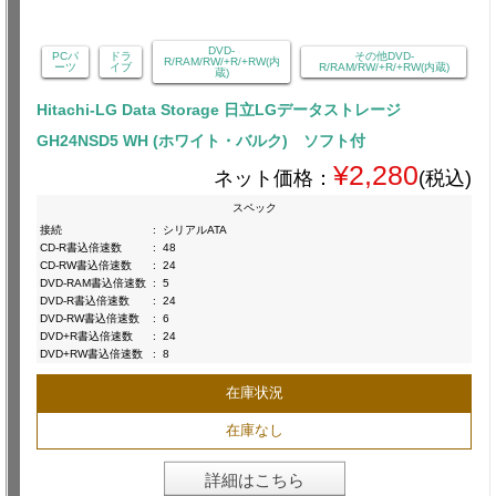
DVD-
PCパ
ドラ
その他DVD-
R/RAM/RW/+R/+RW(内
ーツ
イブ
R/RAM/RW/+R/+RW(内蔵)
蔵)
Hitachi-LG Data Storage 日立LGデータストレージ
GH24NSD5 WH (ホワイト・バルク) ソフト付
¥2,280
ネット価格：
(税込)
スペック
接続
:
シリアルATA
CD-R書込倍速数
:
48
CD-RW書込倍速数
:
24
DVD-RAM書込倍速数
:
5
DVD-R書込倍速数
:
24
DVD-RW書込倍速数
:
6
DVD+R書込倍速数
:
24
DVD+RW書込倍速数
:
8
在庫状況
在庫なし
詳細はこちら