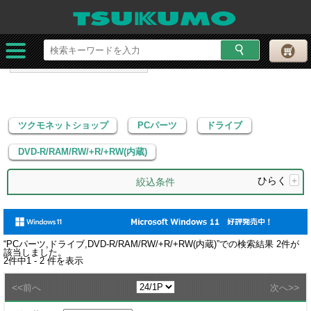
ツクモネットショップ
PCパーツ
ドライブ
DVD-R/RAM/RW/+R/+RW(内蔵)
ツクモネットショップ
PCパーツ
ドライブ
DVD-R/RAM/RW/+R/+RW(内蔵)
ひらく
+
絞込条件
“
PCパーツ,ドライブ,DVD-R/RAM/RW/+R/+RW(内蔵)
”での検索結果
2
件が
該当しました。
2
件中
1 - 2
件を表示
<<
>>
前へ
次へ