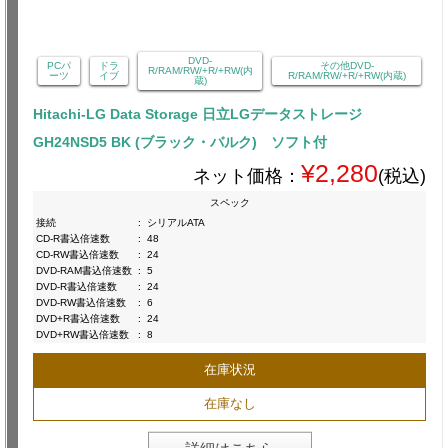
DVD-
PCパ
ドラ
その他DVD-
R/RAM/RW/+R/+RW(内
ーツ
イブ
R/RAM/RW/+R/+RW(内蔵)
蔵)
Hitachi-LG Data Storage 日立LGデータストレージ
GH24NSD5 BK (ブラック・バルク) ソフト付
¥2,280
ネット価格：
(税込)
スペック
接続
:
シリアルATA
CD-R書込倍速数
:
48
CD-RW書込倍速数
:
24
DVD-RAM書込倍速数
:
5
DVD-R書込倍速数
:
24
DVD-RW書込倍速数
:
6
DVD+R書込倍速数
:
24
DVD+RW書込倍速数
:
8
在庫状況
在庫なし