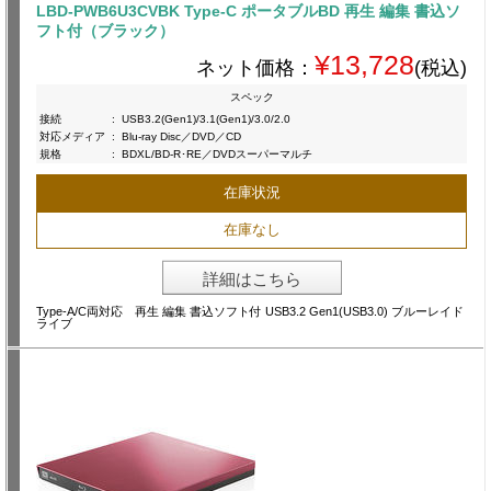
LBD-PWB6U3CVBK Type-C ポータブルBD 再生 編集 書込ソ
フト付（ブラック）
¥13,728
ネット価格：
(税込)
スペック
接続
:
USB3.2(Gen1)/3.1(Gen1)/3.0/2.0
対応メディア
:
Blu-ray Disc／DVD／CD
規格
:
BDXL/BD-R･RE／DVDスーパーマルチ
在庫状況
在庫なし
詳細はこちら
Type-A/C両対応 再生 編集 書込ソフト付 USB3.2 Gen1(USB3.0) ブルーレイド
ライブ