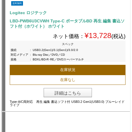
送料無料
Logitec ロジテック
LBD-PWB6U3CVWH Type-C ポータブルBD 再生 編集 書込ソ
フト付（ホワイト） ホワイト
¥13,728
ネット価格：
(税込)
スペック
接続
:
USB3.2(Gen1)/3.1(Gen1)/3.0/2.0
対応メディア
:
Blu-ray Disc／DVD／CD
規格
:
BDXL/BD-R･RE／DVDスーパーマルチ
在庫状況
在庫なし
詳細はこちら
Type-A/C両対応 再生 編集 書込ソフト付 USB3.2 Gen1(USB3.0) ブルーレイド
ライブ