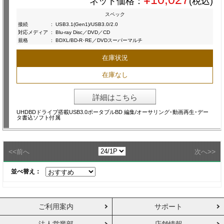
ネット価格：
(税込)
スペック
接続
:
USB3.1(Gen1)/USB3.0/2.0
対応メディア
:
Blu-ray Disc／DVD／CD
規格
:
BDXL/BD-R･RE／DVDスーパーマルチ
在庫状況
在庫なし
詳細はこちら
UHDBDドライブ搭載USB3.0ポータブルBD 編集/オーサリング･動画再生･デー
タ書込ソフト付属
<<
>>
前へ
次へ
並べ替え：
ご利用案内
サポート
法人営業部
店舗情報