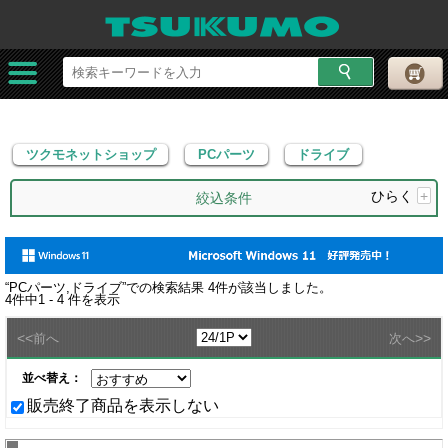
ツクモネットショップ
PCパーツ
ドライブ
ツクモネットショップ
PCパーツ
ドライブ
ひらく
+
絞込条件
“
PCパーツ,ドライブ
”での検索結果
4
件が該当しました。
4
件中
1 - 4
件を表示
<<
>>
前へ
次へ
並べ替え：
販売終了商品を表示しない