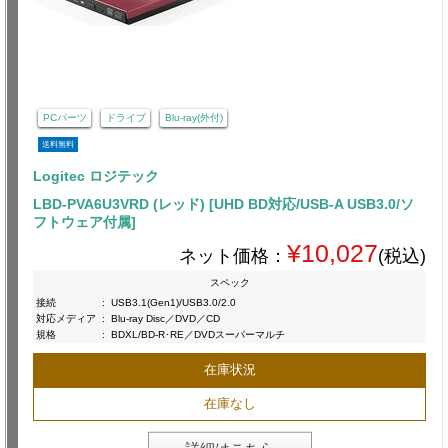
PCパーツ
ドライブ
Blu-ray(外付)
送料無料
Logitec ロジテック
LBD-PVA6U3VRD (レッド) [UHD BD対応/USB-A USB3.0/ソ
フトウェア付属]
¥10,027
ネット価格：
(税込)
スペック
接続
:
USB3.1(Gen1)/USB3.0/2.0
対応メディア
:
Blu-ray Disc／DVD／CD
規格
:
BDXL/BD-R･RE／DVDスーパーマルチ
在庫状況
在庫なし