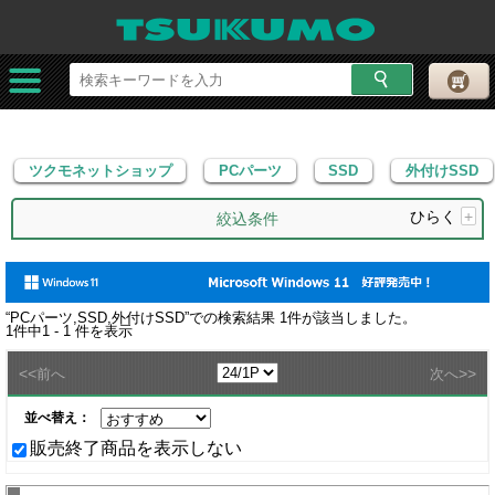
ツクモネットショップ
PCパーツ
SSD
外付けSSD
ツクモネットショップ
PCパーツ
SSD
外付けSSD
ひらく
+
絞込条件
“
PCパーツ,SSD,外付けSSD
”での検索結果
1
件が該当しました。
1
件中
1 - 1
件を表示
<<
>>
前へ
次へ
並べ替え：
販売終了商品を表示しない