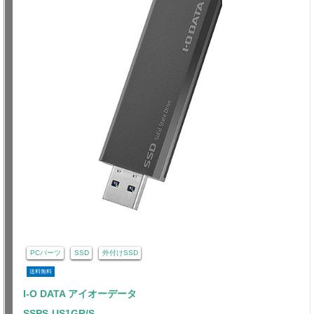
PCパーツ
SSD
外付けSSD
送料無料
I-O DATA アイオーデータ
SSPS-US1GR/S