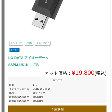
PCパーツ
SSD
外付けSSD
送料無料
I-O DATA アイオーデータ
SSPM-US1K 1TB
¥19,800
ネット価格：
(税込)
スペック
容量
:
1TB
インターフェース
:
USB3.2 Gen.2
規格
:
スティック
最大読み込み速度
:
600MB/s
最大書き込み速度
:
500MB/s
在庫状況