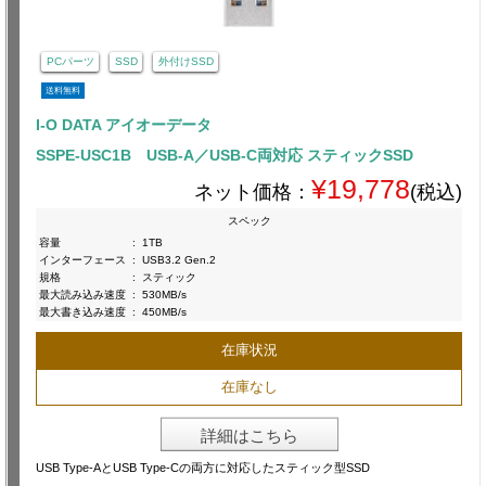
PCパーツ
SSD
外付けSSD
送料無料
I-O DATA アイオーデータ
SSPE-USC1B USB-A／USB-C両対応 スティックSSD
¥19,778
ネット価格：
(税込)
スペック
容量
:
1TB
インターフェース
:
USB3.2 Gen.2
規格
:
スティック
最大読み込み速度
:
530MB/s
最大書き込み速度
:
450MB/s
在庫状況
在庫なし
詳細はこちら
USB Type-AとUSB Type-Cの両方に対応したスティック型SSD