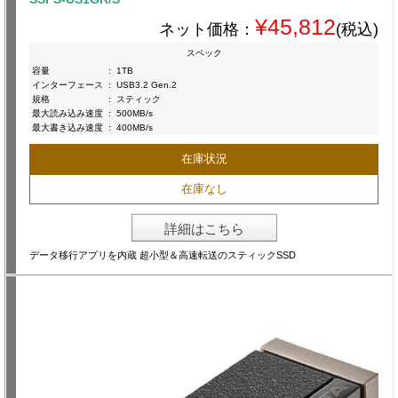
¥45,812
ネット価格：
(税込)
スペック
容量
:
1TB
インターフェース
:
USB3.2 Gen.2
規格
:
スティック
最大読み込み速度
:
500MB/s
最大書き込み速度
:
400MB/s
在庫状況
在庫なし
詳細はこちら
データ移行アプリを内蔵 超小型＆高速転送のスティックSSD