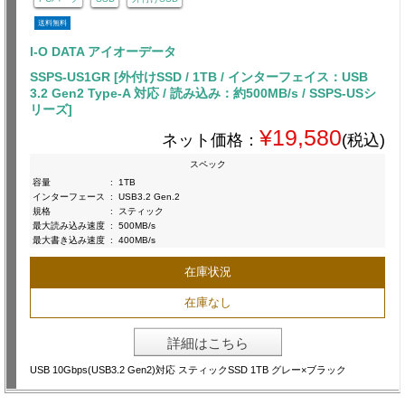
送料無料
I-O DATA アイオーデータ
SSPS-US1GR [外付けSSD / 1TB / インターフェイス：USB
3.2 Gen2 Type-A 対応 / 読み込み：約500MB/s / SSPS-USシ
リーズ]
¥19,580
ネット価格：
(税込)
スペック
容量
:
1TB
インターフェース
:
USB3.2 Gen.2
規格
:
スティック
最大読み込み速度
:
500MB/s
最大書き込み速度
:
400MB/s
在庫状況
在庫なし
詳細はこちら
USB 10Gbps(USB3.2 Gen2)対応 スティックSSD 1TB グレー×ブラック