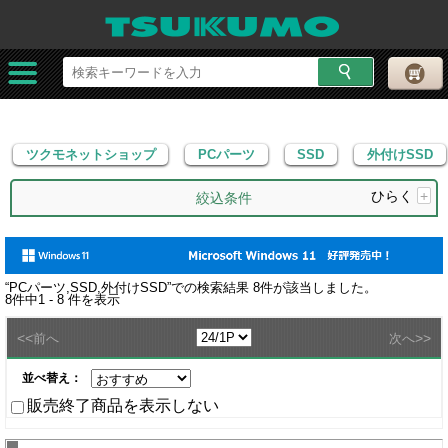
ツクモネットショップ
PCパーツ
SSD
外付けSSD
ツクモネットショップ
PCパーツ
SSD
外付けSSD
ひらく
+
絞込条件
“
PCパーツ,SSD,外付けSSD
”での検索結果
8
件が該当しました。
8
件中
1 - 8
件を表示
<<
>>
前へ
次へ
並べ替え：
販売終了商品を表示しない