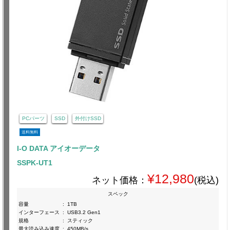
PCパーツ
SSD
外付けSSD
送料無料
I-O DATA アイオーデータ
SSPK-UT1
¥12,980
ネット価格：
(税込)
スペック
容量
:
1TB
インターフェース
:
USB3.2 Gen1
規格
:
スティック
最大読み込み速度
:
450MB/s