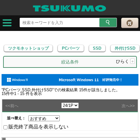
ツクモネットショップ
PCパーツ
SSD
外付けSSD
ツクモネットショップ
PCパーツ
SSD
外付けSSD
ひらく
+
絞込条件
“
PCパーツ,SSD,外付けSSD
”での検索結果
15
件が該当しました。
15
件中
1 - 15
件を表示
<<
>>
前へ
次へ
並べ替え：
販売終了商品を表示しない