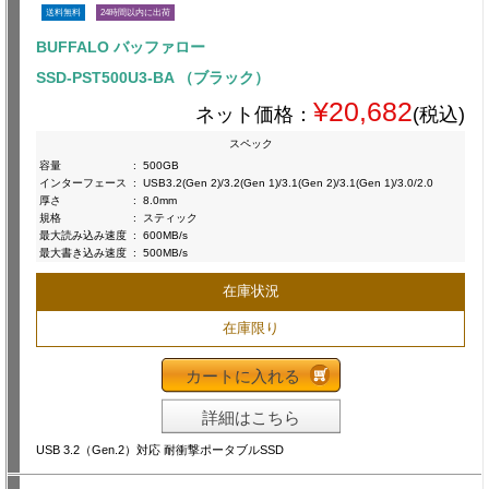
送料無料
24時間以内に出荷
BUFFALO バッファロー
SSD-PST500U3-BA （ブラック）
¥20,682
ネット価格：
(税込)
スペック
容量
:
500GB
インターフェース
:
USB3.2(Gen 2)/3.2(Gen 1)/3.1(Gen 2)/3.1(Gen 1)/3.0/2.0
厚さ
:
8.0mm
規格
:
スティック
最大読み込み速度
:
600MB/s
最大書き込み速度
:
500MB/s
在庫状況
在庫限り
カートに入れる
詳細はこちら
USB 3.2（Gen.2）対応 耐衝撃ポータブルSSD