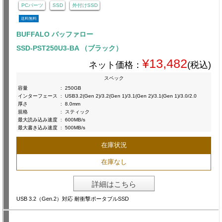
PCパーツ
SSD
外付けSSD
送料無料
BUFFALO バッファロー
SSD-PST250U3-BA （ブラック）
¥13,482
ネット価格：
(税込)
スペック
容量
:
250GB
インターフェース
:
USB3.2(Gen 2)/3.2(Gen 1)/3.1(Gen 2)/3.1(Gen 1)/3.0/2.0
厚さ
:
8.0mm
規格
:
スティック
最大読み込み速度
:
600MB/s
最大書き込み速度
:
500MB/s
在庫状況
在庫なし
詳細はこちら
USB 3.2（Gen.2）対応 耐衝撃ポータブルSSD