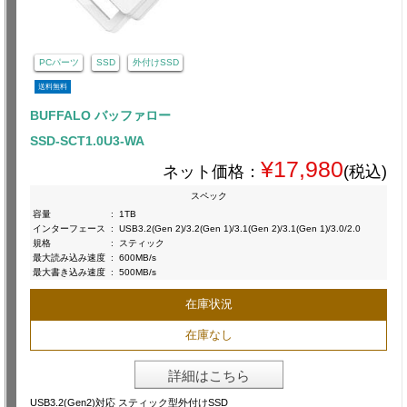
PCパーツ
SSD
外付けSSD
送料無料
BUFFALO バッファロー
SSD-SCT1.0U3-WA
¥17,980
ネット価格：
(税込)
スペック
容量
:
1TB
インターフェース
:
USB3.2(Gen 2)/3.2(Gen 1)/3.1(Gen 2)/3.1(Gen 1)/3.0/2.0
規格
:
スティック
最大読み込み速度
:
600MB/s
最大書き込み速度
:
500MB/s
在庫状況
在庫なし
詳細はこちら
USB3.2(Gen2)対応 スティック型外付けSSD