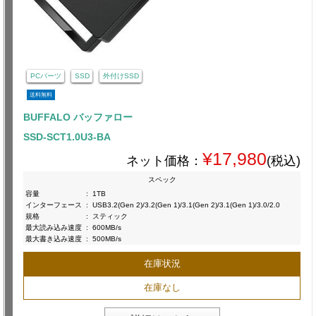
PCパーツ
SSD
外付けSSD
送料無料
BUFFALO バッファロー
SSD-SCT1.0U3-BA
¥17,980
ネット価格：
(税込)
スペック
容量
:
1TB
インターフェース
:
USB3.2(Gen 2)/3.2(Gen 1)/3.1(Gen 2)/3.1(Gen 1)/3.0/2.0
規格
:
スティック
最大読み込み速度
:
600MB/s
最大書き込み速度
:
500MB/s
在庫状況
在庫なし