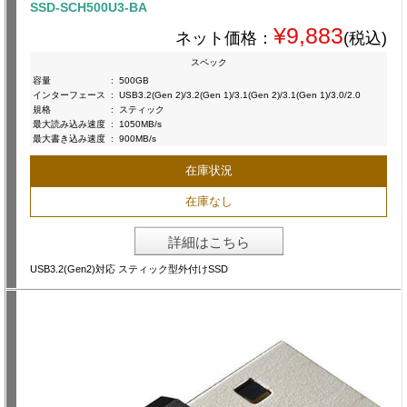
SSD-SCH500U3-BA
¥9,883
ネット価格：
(税込)
スペック
容量
:
500GB
インターフェース
:
USB3.2(Gen 2)/3.2(Gen 1)/3.1(Gen 2)/3.1(Gen 1)/3.0/2.0
規格
:
スティック
最大読み込み速度
:
1050MB/s
最大書き込み速度
:
900MB/s
在庫状況
在庫なし
詳細はこちら
USB3.2(Gen2)対応 スティック型外付けSSD