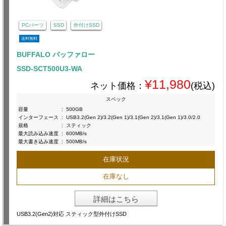
PCパーツ
SSD
外付けSSD
送料無料
BUFFALO バッファロー
SSD-SCT500U3-WA
¥11,980
ネット価格：
(税込)
スペック
容量
:
500GB
インターフェース
:
USB3.2(Gen 2)/3.2(Gen 1)/3.1(Gen 2)/3.1(Gen 1)/3.0/2.0
規格
:
スティック
最大読み込み速度
:
600MB/s
最大書き込み速度
:
500MB/s
在庫状況
在庫なし
詳細はこちら
USB3.2(Gen2)対応 スティック型外付けSSD