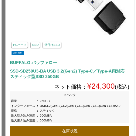
PCパーツ
SSD
外付けSSD
送料無料
BUFFALO バッファロー
SSD-SD250U3-BA USB 3.2(Gen2) Type-C／Type-A両対応
スティック型SSD 250GB
¥24,300
ネット価格：
(税込)
スペック
容量
:
250GB
インターフェース
:
USB3.2(Gen 2)/3.2(Gen 1)/3.1(Gen 2)/3.1(Gen 1)/3.0/2.0
規格
:
スティック
最大読み込み速度
:
600MB/s
最大書き込み速度
:
500MB/s
在庫状況