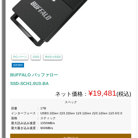
PCパーツ
SSD
外付けSSD
送料無料
BUFFALO バッファロー
SSD-SCH1.0U3-BA
¥19,481
ネット価格：
(税込)
スペック
容量
:
1TB
インターフェース
:
USB3.2(Gen 2)/3.2(Gen 1)/3.1(Gen 2)/3.1(Gen 1)/3.0/2.0
規格
:
スティック
最大読み込み速度
:
1050MB/s
最大書き込み速度
:
900MB/s