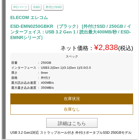
PCパーツ
SSD
外付けSSD
ELECOM エレコム
ESD-EMN0250GBKR （ブラック） [外付けSSD / 250GB / イ
ンターフェイス：USB 3.2 Gen 1 / 読出最大400MB/秒 / ESD-
EMNRシリーズ］
¥2,838
ネット価格：
(税込)
スペック
容量
:
250GB
インターフェース
:
USB3.2(Gen 1)/3.1(Gen 1)/3.0/2.0
厚さ
:
9mm
規格
:
外付け
最大読み込み速度
:
400MB/s
最大書き込み速度
:
350MB/s
在庫状況
在庫なし
詳細はこちら
USB 3.2 Gen1対応 ストラップホール付き 外付けポータブルSSD 250GBモデル