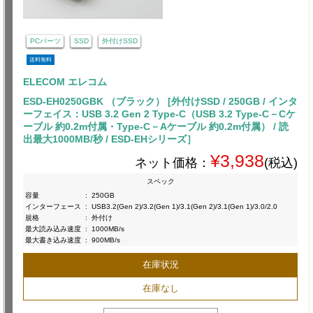
PCパーツ
SSD
外付けSSD
送料無料
ELECOM エレコム
ESD-EH0250GBK （ブラック） [外付けSSD / 250GB / インタ
ーフェイス：USB 3.2 Gen 2 Type-C（USB 3.2 Type-C－Cケ
ーブル 約0.2m付属・Type-C－Aケーブル 約0.2m付属） / 読
出最大1000MB/秒 / ESD-EHシリーズ］
¥3,938
ネット価格：
(税込)
スペック
容量
:
250GB
インターフェース
:
USB3.2(Gen 2)/3.2(Gen 1)/3.1(Gen 2)/3.1(Gen 1)/3.0/2.0
規格
:
外付け
最大読み込み速度
:
1000MB/s
最大書き込み速度
:
900MB/s
在庫状況
在庫なし