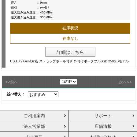
厚さ
:
9mm
規格
:
外付け
最大読み込み速度
:
400MB/s
最大書き込み速度
:
350MB/s
在庫状況
在庫なし
詳細はこちら
USB 3.2 Gen1対応 ストラップホール付き 外付けポータブルSSD 250GBモデル
<<
>>
前へ
次へ
並べ替え：
ご利用案内
サポート
法人営業部
店舗情報
中古買取
お問い合わせ