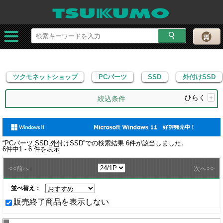
ツクモネットショップ
PCパーツ
SSD
外付けSSD
ツクモネットショップ
PCパーツ
SSD
外付けSSD
ひらく
+
絞込条件
“
PCパーツ,SSD,外付けSSD
”での検索結果
6
件が該当しました。
6
件中
1 - 6
件を表示
<<
>>
前へ
次へ
並べ替え：
販売終了商品を表示しない