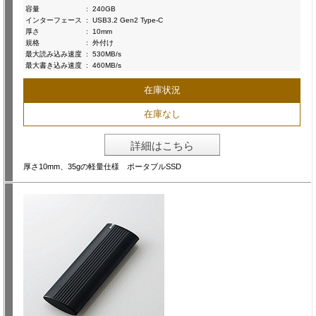
容量
:
240GB
インターフェース
:
USB3.2 Gen2 Type-C
厚さ
:
10mm
規格
:
外付け
最大読み込み速度
:
530MB/s
最大書き込み速度
:
460MB/s
在庫状況
在庫なし
詳細はこちら
厚さ10mm、35gの軽量仕様 ポータブルSSD