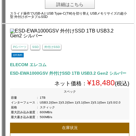
詳細はこちら
スライド操作でUSB-AとUSB Type-C(TM)を切り替え USBメモリサイズの超小
型 外付けポータブルSSD
PCパーツ
SSD
外付けSSD
送料無料
ELECOM エレコム
ESD-EWA1000GSV 外付けSSD 1TB USB3.2 Gen2 シルバー
¥18,480
ネット価格：
(税込)
スペック
容量
:
1TB
インターフェース
:
USB3.2(Gen 2)/3.2(Gen 1)/3.1(Gen 2)/3.1(Gen 1)/3.0/2.0
規格
:
スティック
最大読み込み速度
:
600MB/s
最大書き込み速度
:
500MB/s
在庫状況