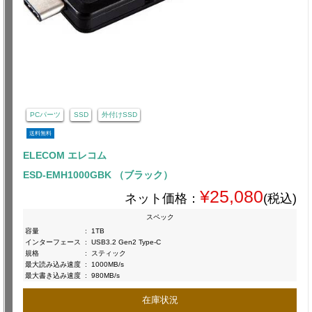
PCパーツ
SSD
外付けSSD
送料無料
ELECOM エレコム
ESD-EMH1000GBK （ブラック）
¥25,080
ネット価格：
(税込)
スペック
容量
:
1TB
インターフェース
:
USB3.2 Gen2 Type-C
規格
:
スティック
最大読み込み速度
:
1000MB/s
最大書き込み速度
:
980MB/s
在庫状況