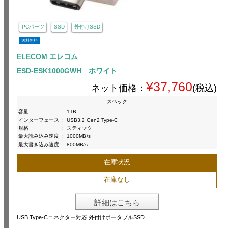
PCパーツ
SSD
外付けSSD
送料無料
ELECOM エレコム
ESD-ESK1000GWH ホワイト
¥37,760
ネット価格：
(税込)
スペック
容量
:
1TB
インターフェース
:
USB3.2 Gen2 Type-C
規格
:
スティック
最大読み込み速度
:
1000MB/s
最大書き込み速度
:
800MB/s
在庫状況
在庫なし
詳細はこちら
USB Type-Cコネクター対応 外付けポータブルSSD