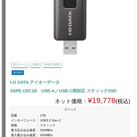
PCパーツ
SSD
外付けSSD
送料無料
I-O DATA アイオーデータ
SSPE-USC1B USB-A／USB-C両対応 スティックSSD
¥19,778
ネット価格：
(税込)
スペック
容量
:
1TB
インターフェース
:
USB3.2 Gen.2
規格
:
スティック
最大読み込み速度
:
530MB/s
最大書き込み速度
:
450MB/s