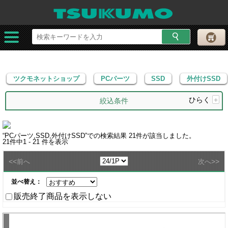
ツクモネットショップ
PCパーツ
SSD
外付けSSD
ツクモネットショップ
PCパーツ
SSD
外付けSSD
ひらく
+
絞込条件
“
PCパーツ,SSD,外付けSSD
”での検索結果
21
件が該当しました。
21
件中
1 - 21
件を表示
<<
>>
前へ
次へ
並べ替え：
販売終了商品を表示しない