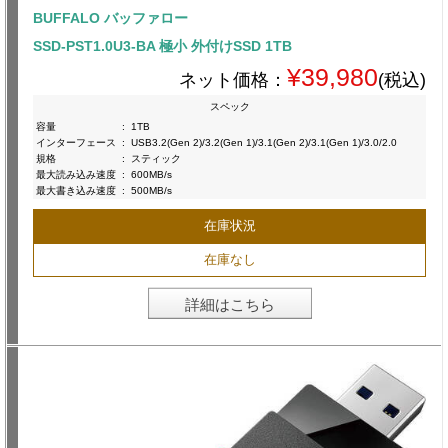
BUFFALO バッファロー
SSD-PST1.0U3-BA 極小 外付けSSD 1TB
¥39,980
ネット価格：
(税込)
スペック
容量
:
1TB
インターフェース
:
USB3.2(Gen 2)/3.2(Gen 1)/3.1(Gen 2)/3.1(Gen 1)/3.0/2.0
規格
:
スティック
最大読み込み速度
:
600MB/s
最大書き込み速度
:
500MB/s
在庫状況
在庫なし
詳細はこちら