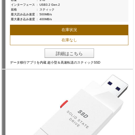
インターフェース
:
USB3.2 Gen.2
規格
:
スティック
最大読み込み速度
:
500MB/s
最大書き込み速度
:
400MB/s
在庫状況
在庫なし
詳細はこちら
データ移行アプリを内蔵 超小型＆高速転送のスティックSSD