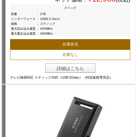
スペック
容量
:
1TB
インターフェース
:
USB3.2 Gen1
規格
:
スティック
最大読み込み速度
:
450MB/s
最大書き込み速度
:
400MB/s
在庫状況
在庫なし
詳細はこちら
テレビ録画対応 スティックSSD（USB 5Gbps）（特定販路専売品）