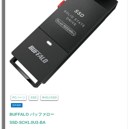
PCパーツ
SSD
外付けSSD
送料無料
BUFFALO バッファロー
SSD-SCH1.0U3-BA