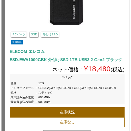
PCパーツ
SSD
外付けSSD
送料無料
ELECOM エレコム
ESD-EWA1000GBK 外付けSSD 1TB USB3.2 Gen2 ブラック
¥18,480
ネット価格：
(税込)
スペック
容量
:
1TB
インターフェース
:
USB3.2(Gen 2)/3.2(Gen 1)/3.1(Gen 2)/3.1(Gen 1)/3.0/2.0
規格
:
スティック
最大読み込み速度
:
600MB/s
最大書き込み速度
:
500MB/s
在庫状況
在庫なし