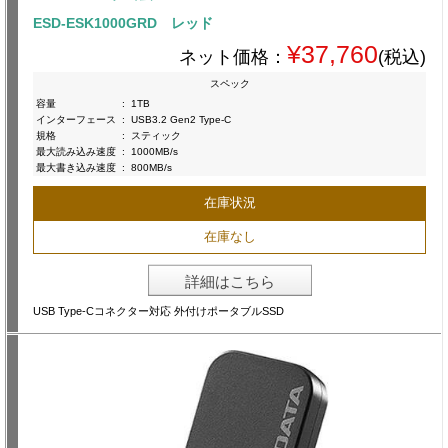
ESD-ESK1000GRD レッド
¥37,760
ネット価格：
(税込)
スペック
容量
:
1TB
インターフェース
:
USB3.2 Gen2 Type-C
規格
:
スティック
最大読み込み速度
:
1000MB/s
最大書き込み速度
:
800MB/s
在庫状況
在庫なし
詳細はこちら
USB Type-Cコネクター対応 外付けポータブルSSD