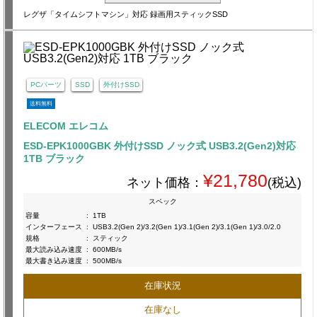
レグザ「タイムシフトマシン」対応 録画用スティックSSD
PCパーツ
SSD
外付けSSD
送料無料
ELECOM エレコム
ESD-EPK1000GBK 外付けSSD ノック式 USB3.2(Gen2)対応
1TB ブラック
¥21,780
ネット価格：
(税込)
スペック
容量
:
1TB
インターフェース
:
USB3.2(Gen 2)/3.2(Gen 1)/3.1(Gen 2)/3.1(Gen 1)/3.0/2.0
規格
:
スティック
最大読み込み速度
:
600MB/s
最大書き込み速度
:
500MB/s
在庫状況
在庫なし