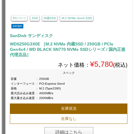
PCパーツ
SSD
内蔵SSD
M.2 NVMe Gen4 SSD
送料無料
SanDisk サンディスク
WDS250G3X0E ［M.2 NVMe 内蔵SSD / 250GB / PCIe
Gen4x4 / WD BLACK SN770 NVMe SSDシリーズ / 国内正規
代理店品］
¥5,780
ネット価格：
(税込)
スペック
容量
:
250GB
インターフェース
:
PCI-Express Gen4
規格
:
M.2 (Type2280)
最大読み込み速度
:
4000MB/s
最大書き込み速度
:
2000MB/s
在庫状況
在庫なし
詳細はこちら