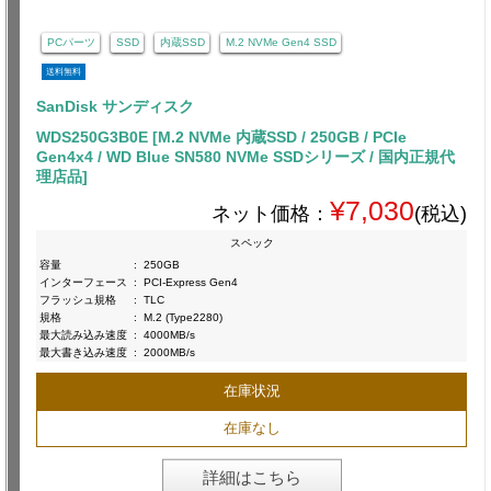
PCパーツ
SSD
内蔵SSD
M.2 NVMe Gen4 SSD
送料無料
SanDisk サンディスク
WDS250G3B0E [M.2 NVMe 内蔵SSD / 250GB / PCIe
Gen4x4 / WD Blue SN580 NVMe SSDシリーズ / 国内正規代
理店品]
¥7,030
ネット価格：
(税込)
スペック
容量
:
250GB
インターフェース
:
PCI-Express Gen4
フラッシュ規格
:
TLC
規格
:
M.2 (Type2280)
最大読み込み速度
:
4000MB/s
最大書き込み速度
:
2000MB/s
在庫状況
在庫なし
詳細はこちら