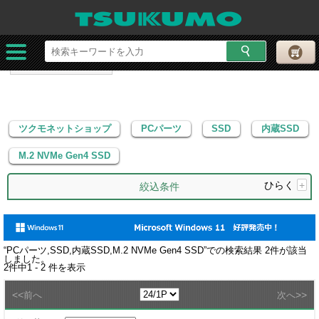
ツクモネットショップ
PCパーツ
SSD
内蔵SSD
M.2 NVMe Gen4 SSD
ツクモネットショップ
PCパーツ
SSD
内蔵SSD
M.2 NVMe Gen4 SSD
ひらく
+
絞込条件
“
PCパーツ,SSD,内蔵SSD,M.2 NVMe Gen4 SSD
”での検索結果
2
件が該当
しました。
2
件中
1 - 2
件を表示
<<
>>
前へ
次へ