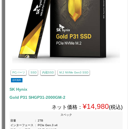
PCパーツ
SSD
内蔵SSD
M.2 NVMe Gen3 SSD
送料無料
SK Hynix
Gold P31 SHGP31-2000GM-2
¥14,980
ネット価格：
(税込)
スペック
容量
:
2TB
インターフェース
:
PCIe Gen.3 x4