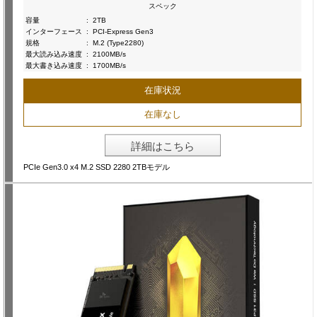
スペック
容量
:
2TB
インターフェース
:
PCI-Express Gen3
規格
:
M.2 (Type2280)
最大読み込み速度
:
2100MB/s
最大書き込み速度
:
1700MB/s
在庫状況
在庫なし
詳細はこちら
PCIe Gen3.0 x4 M.2 SSD 2280 2TBモデル