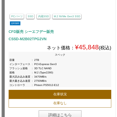
PCパーツ
SSD
内蔵SSD
M.2 NVMe Gen3 SSD
送料無料
CFD販売 シーエフデー販売
CSSD-M2B02TPG2VN
¥45,848
ネット価格：
(税込)
スペック
容量
:
2TB
インターフェース
:
PCI-Express Gen3
フラッシュ規格
:
3D TLC NAND
規格
:
M.2 (Type2280)
最大読み込み速度
:
3470MB/s
最大書き込み速度
:
2750MB/s
コントローラ
:
Phison PS5012-E12
在庫状況
在庫なし
詳細はこちら