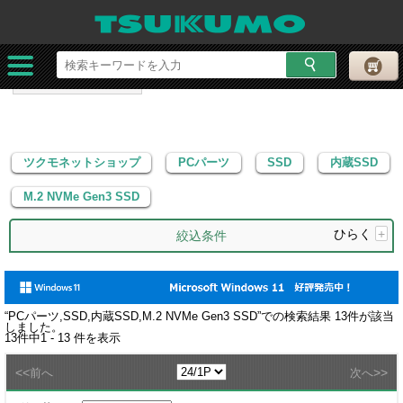
ツクモネットショップ
PCパーツ
SSD
内蔵SSD
M.2 NVMe Gen3 SSD
ツクモネットショップ
PCパーツ
SSD
内蔵SSD
M.2 NVMe Gen3 SSD
ひらく
+
絞込条件
“
PCパーツ,SSD,内蔵SSD,M.2 NVMe Gen3 SSD
”での検索結果
13
件が該当
しました。
13
件中
1 - 13
件を表示
<<
>>
前へ
次へ