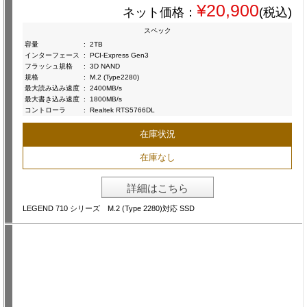
¥20,900
ネット価格：
(税込)
スペック
容量
:
2TB
インターフェース
:
PCI-Express Gen3
フラッシュ規格
:
3D NAND
規格
:
M.2 (Type2280)
最大読み込み速度
:
2400MB/s
最大書き込み速度
:
1800MB/s
コントローラ
:
Realtek RTS5766DL
在庫状況
在庫なし
詳細はこちら
LEGEND 710 シリーズ M.2 (Type 2280)対応 SSD