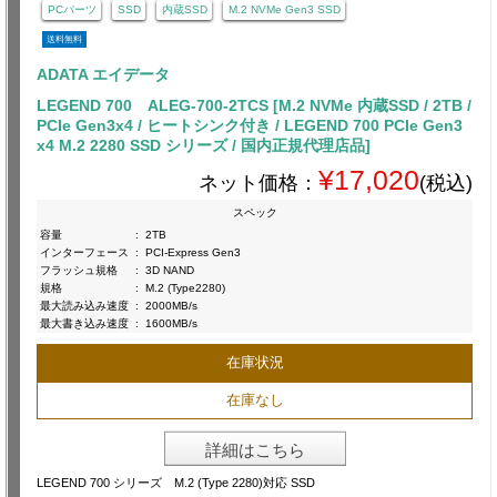
PCパーツ
SSD
内蔵SSD
M.2 NVMe Gen3 SSD
送料無料
ADATA エイデータ
LEGEND 700 ALEG-700-2TCS [M.2 NVMe 内蔵SSD / 2TB /
PCIe Gen3x4 / ヒートシンク付き / LEGEND 700 PCIe Gen3
x4 M.2 2280 SSD シリーズ / 国内正規代理店品]
¥17,020
ネット価格：
(税込)
スペック
容量
:
2TB
インターフェース
:
PCI-Express Gen3
フラッシュ規格
:
3D NAND
規格
:
M.2 (Type2280)
最大読み込み速度
:
2000MB/s
最大書き込み速度
:
1600MB/s
在庫状況
在庫なし
詳細はこちら
LEGEND 700 シリーズ M.2 (Type 2280)対応 SSD