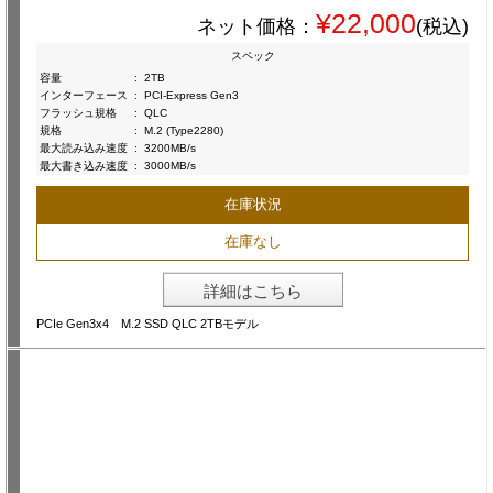
¥22,000
ネット価格：
(税込)
スペック
容量
:
2TB
インターフェース
:
PCI-Express Gen3
フラッシュ規格
:
QLC
規格
:
M.2 (Type2280)
最大読み込み速度
:
3200MB/s
最大書き込み速度
:
3000MB/s
在庫状況
在庫なし
詳細はこちら
PCIe Gen3x4 M.2 SSD QLC 2TBモデル