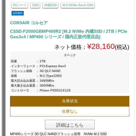
PCパーツ
SSD
内蔵SSD
M.2 NVMe Gen3 SSD
送料無料
CORSAIR コルセア
CSSD-F2000GBMP400R2 [M.2 NVMe 内蔵SSD / 2TB / PCIe
Gen3x4 / MP400 シリーズ / 国内正規代理店品]
¥28,160
ネット価格：
(税込)
スペック
容量
:
2TB
インターフェース
:
PCI-Express Gen3
フラッシュ規格
:
3D QLC NAND
規格
:
M.2 (Type2280)
最大読み込み速度
:
3480MB/s
最大書き込み速度
:
3000MB/s
コントローラ
:
Phison PS5012-E12S
在庫状況
在庫なし
詳細はこちら
MP400シリーズ 3D QLC NANDフラッシュ採用 NVMe M.2 SSD