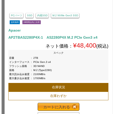
PCパーツ
SSD
内蔵SSD
M.2 NVMe Gen3 SSD
送料無料
24時間以内に出荷
Apacer
AP2TBAS2280P4X-1 AS2280P4X M.2 PCIe Gen3 x4
¥48,400
ネット価格：
(税込)
スペック
容量
:
2TB
インターフェース
:
PCIe Gen.3 x4
フラッシュ規格
:
3D NAND
規格
:
M.2 (Type2280)
最大読み込み速度
:
2100MB/s
最大書き込み速度
:
1700MB/s
在庫状況
在庫わずか
カートに入れる