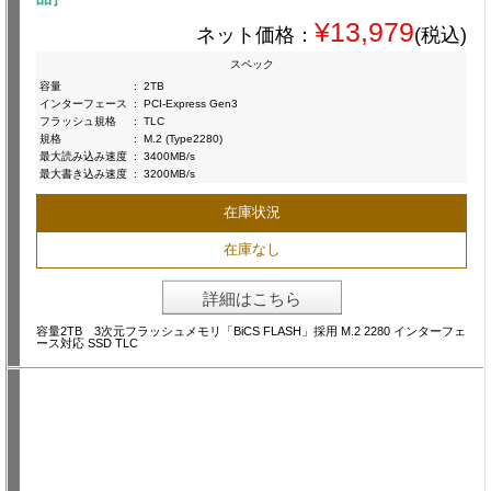
¥13,979
ネット価格：
(税込)
スペック
容量
:
2TB
インターフェース
:
PCI-Express Gen3
フラッシュ規格
:
TLC
規格
:
M.2 (Type2280)
最大読み込み速度
:
3400MB/s
最大書き込み速度
:
3200MB/s
在庫状況
在庫なし
詳細はこちら
容量2TB 3次元フラッシュメモリ「BiCS FLASH」採用 M.2 2280 インターフェ
ース対応 SSD TLC