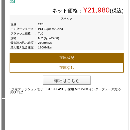
品]
¥21,980
ネット価格：
(税込)
スペック
容量
:
2TB
インターフェース
:
PCI-Express Gen3
フラッシュ規格
:
TLC
規格
:
M.2 (Type2280)
最大読み込み速度
:
2100MB/s
最大書き込み速度
:
1700MB/s
在庫状況
在庫なし
詳細はこちら
3次元フラッシュメモリ「BiCS FLASH」採用 M.2 2280 インターフェース対応
SSD TLC