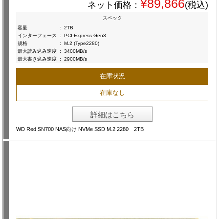
¥89,866
ネット価格：
(税込)
スペック
容量
:
2TB
インターフェース
:
PCI-Express Gen3
規格
:
M.2 (Type2280)
最大読み込み速度
:
3400MB/s
最大書き込み速度
:
2900MB/s
在庫状況
在庫なし
詳細はこちら
WD Red SN700 NAS向け NVMe SSD M.2 2280 2TB