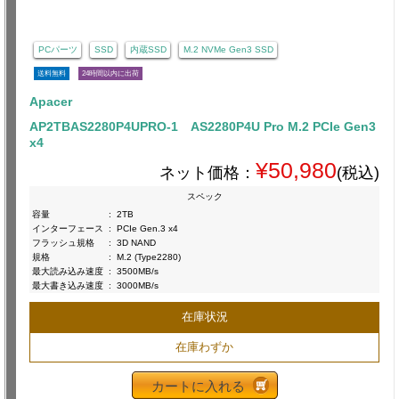
PCパーツ
SSD
内蔵SSD
M.2 NVMe Gen3 SSD
送料無料
24時間以内に出荷
Apacer
AP2TBAS2280P4UPRO-1 AS2280P4U Pro M.2 PCIe Gen3
x4
¥50,980
ネット価格：
(税込)
スペック
容量
:
2TB
インターフェース
:
PCIe Gen.3 x4
フラッシュ規格
:
3D NAND
規格
:
M.2 (Type2280)
最大読み込み速度
:
3500MB/s
最大書き込み速度
:
3000MB/s
在庫状況
在庫わずか
カートに入れる