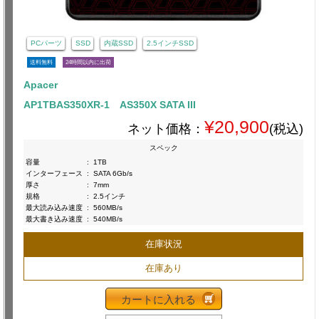
PCパーツ
SSD
内蔵SSD
2.5インチSSD
送料無料
24時間以内に出荷
Apacer
AP1TBAS350XR-1 AS350X SATA III
¥20,900
ネット価格：
(税込)
スペック
容量
:
1TB
インターフェース
:
SATA 6Gb/s
厚さ
:
7mm
規格
:
2.5インチ
最大読み込み速度
:
560MB/s
最大書き込み速度
:
540MB/s
在庫状況
在庫あり
カートに入れる