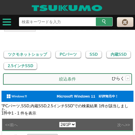
ツクモネットショップ
PCパーツ
SSD
内蔵SSD
2.5インチSSD
ツクモネットショップ
PCパーツ
SSD
内蔵SSD
2.5インチSSD
ひらく
+
絞込条件
“
PCパーツ,SSD,内蔵SSD,2.5インチSSD
”での検索結果
1
件が該当しまし
た。
1
件中
1 - 1
件を表示
<<
>>
前へ
次へ