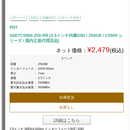
PCパーツ
SSD
内蔵SSD
2.5インチSSD
PNY
SSD7CS900-250-RB [2.5インチ内蔵SSD / 250GB / CS900 シ
リーズ / 国内正規代理店品]
¥2,479
ネット価格：
(税込)
スペック
容量
:
250GB
インターフェース
:
SATA 6Gb/s
厚さ
:
7mm
規格
:
2.5インチ
最大読み込み速度
:
535MB/s
最大書き込み速度
:
500MB/s
在庫状況
在庫なし
詳細はこちら
2.5インチ SATA 6.0Gb/s インターフェース対応 SSD