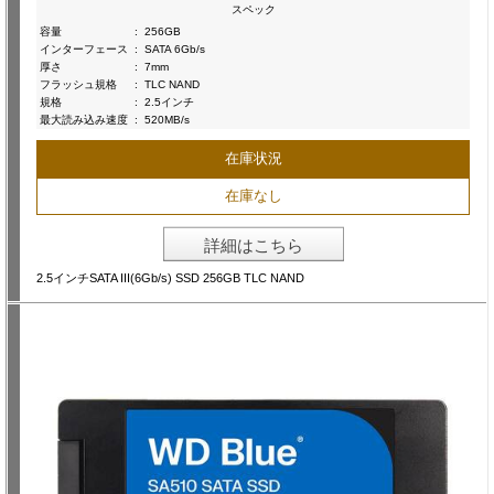
スペック
容量
:
256GB
インターフェース
:
SATA 6Gb/s
厚さ
:
7mm
フラッシュ規格
:
TLC NAND
規格
:
2.5インチ
最大読み込み速度
:
520MB/s
在庫状況
在庫なし
詳細はこちら
2.5インチSATA III(6Gb/s) SSD 256GB TLC NAND