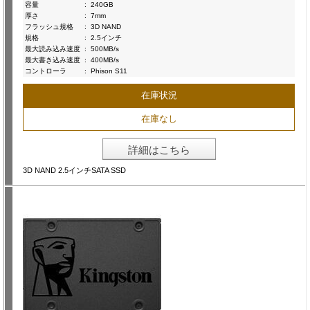
容量
:
240GB
厚さ
:
7mm
フラッシュ規格
:
3D NAND
規格
:
2.5インチ
最大読み込み速度
:
500MB/s
最大書き込み速度
:
400MB/s
コントローラ
:
Phison S11
在庫状況
在庫なし
詳細はこちら
3D NAND 2.5インチSATA SSD