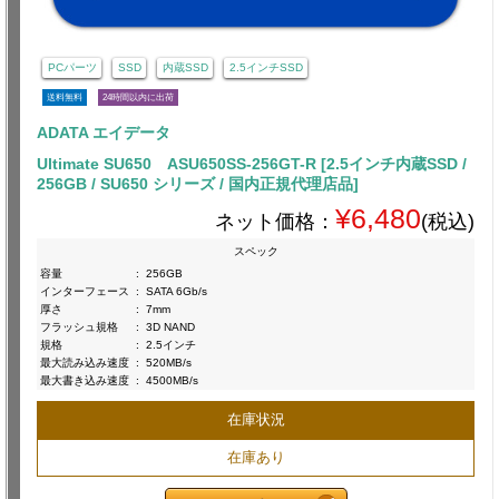
PCパーツ
SSD
内蔵SSD
2.5インチSSD
送料無料
24時間以内に出荷
ADATA エイデータ
Ultimate SU650 ASU650SS-256GT-R [2.5インチ内蔵SSD /
256GB / SU650 シリーズ / 国内正規代理店品]
¥6,480
ネット価格：
(税込)
スペック
容量
:
256GB
インターフェース
:
SATA 6Gb/s
厚さ
:
7mm
フラッシュ規格
:
3D NAND
規格
:
2.5インチ
最大読み込み速度
:
520MB/s
最大書き込み速度
:
4500MB/s
在庫状況
在庫あり