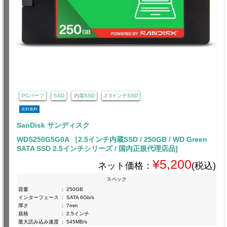
PCパーツ
SSD
内蔵SSD
2.5インチSSD
送料無料
SanDisk サンディスク
WDS250G5G0A ［2.5インチ内蔵SSD / 250GB / WD Green
SATA SSD 2.5インチシリーズ / 国内正規代理店品]
¥5,200
ネット価格：
(税込)
スペック
容量
:
250GB
インターフェース
:
SATA 6Gb/s
厚さ
:
7mm
規格
:
2.5インチ
最大読み込み速度
:
545MB/s