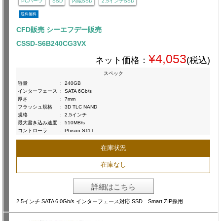
PCパーツ
SSD
内蔵SSD
2.5インチSSD
送料無料
CFD販売 シーエフデー販売
CSSD-S6B240CG3VX
¥4,053
ネット価格：
(税込)
スペック
容量
:
240GB
インターフェース
:
SATA 6Gb/s
厚さ
:
7mm
フラッシュ規格
:
3D TLC NAND
規格
:
2.5インチ
最大書き込み速度
:
510MB/s
コントローラ
:
Phison S11T
在庫状況
在庫なし
詳細はこちら
2.5インチ SATA 6.0Gb/s インターフェース対応 SSD Smart ZIP採用