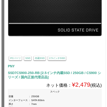
PCパーツ
SSD
内蔵SSD
2.5インチSSD
PNY
SSD7CS900-250-RB [2.5インチ内蔵SSD / 250GB / CS900 シ
リーズ / 国内正規代理店品]
¥2,479
ネット価格：
(税込)
スペック
容量
:
250GB
インターフェース
:
SATA 6Gb/s
厚さ
:
7mm