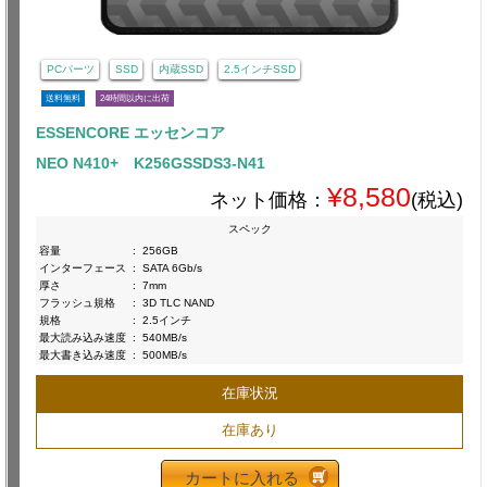
PCパーツ
SSD
内蔵SSD
2.5インチSSD
送料無料
24時間以内に出荷
ESSENCORE エッセンコア
NEO N410+ K256GSSDS3-N41
¥8,580
ネット価格：
(税込)
スペック
容量
:
256GB
インターフェース
:
SATA 6Gb/s
厚さ
:
7mm
フラッシュ規格
:
3D TLC NAND
規格
:
2.5インチ
最大読み込み速度
:
540MB/s
最大書き込み速度
:
500MB/s
在庫状況
在庫あり
カートに入れる