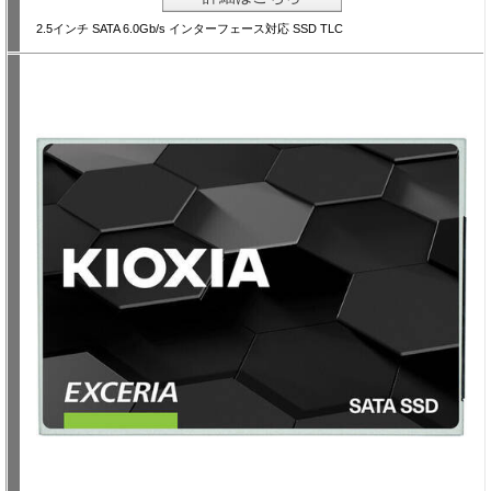
2.5インチ SATA 6.0Gb/s インターフェース対応 SSD TLC