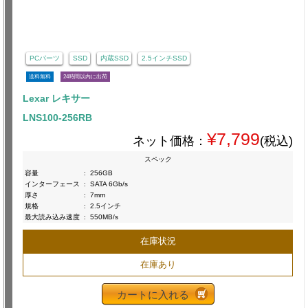
PCパーツ
SSD
内蔵SSD
2.5インチSSD
送料無料
24時間以内に出荷
Lexar レキサー
LNS100-256RB
¥7,799
ネット価格：
(税込)
スペック
容量
:
256GB
インターフェース
:
SATA 6Gb/s
厚さ
:
7mm
規格
:
2.5インチ
最大読み込み速度
:
550MB/s
在庫状況
在庫あり
カートに入れる