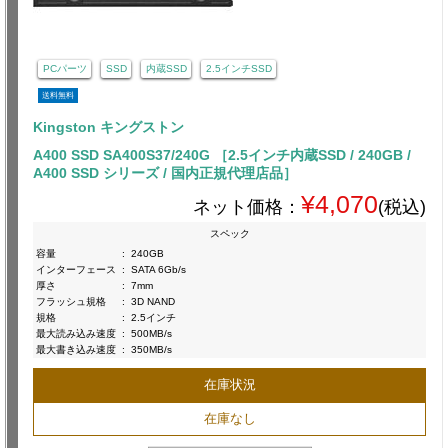
PCパーツ
SSD
内蔵SSD
2.5インチSSD
送料無料
Kingston キングストン
A400 SSD SA400S37/240G ［2.5インチ内蔵SSD / 240GB /
A400 SSD シリーズ / 国内正規代理店品］
¥4,070
ネット価格：
(税込)
スペック
容量
:
240GB
インターフェース
:
SATA 6Gb/s
厚さ
:
7mm
フラッシュ規格
:
3D NAND
規格
:
2.5インチ
最大読み込み速度
:
500MB/s
最大書き込み速度
:
350MB/s
在庫状況
在庫なし