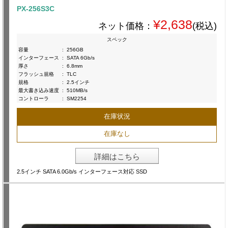
PX-256S3C
¥2,638
ネット価格：
(税込)
スペック
容量
:
256GB
インターフェース
:
SATA 6Gb/s
厚さ
:
6.8mm
フラッシュ規格
:
TLC
規格
:
2.5インチ
最大書き込み速度
:
510MB/s
コントローラ
:
SM2254
在庫状況
在庫なし
詳細はこちら
2.5インチ SATA 6.0Gb/s インターフェース対応 SSD