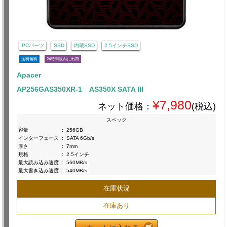
PCパーツ
SSD
内蔵SSD
2.5インチSSD
送料無料
24時間以内に出荷
Apacer
AP256GAS350XR-1 AS350X SATA III
¥7,980
ネット価格：
(税込)
スペック
容量
:
256GB
インターフェース
:
SATA 6Gb/s
厚さ
:
7mm
規格
:
2.5インチ
最大読み込み速度
:
560MB/s
最大書き込み速度
:
540MB/s
在庫状況
在庫あり