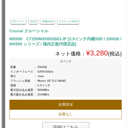
PCパーツ
SSD
内蔵SSD
2.5インチSSD
Crucial クルーシャル
MX500 CT250MX500SSD1JP [2.5インチ内蔵SSD / 250GB /
MX500 シリーズ / 国内正規代理店品]
¥3,280
ネット価格：
(税込)
スペック
容量
:
250GB
インターフェース
:
SATA 6Gb/s
厚さ
:
7mm
フラッシュ規格
:
Micron 3D TLC NAND
規格
:
2.5インチ
最大読み込み速度
:
560MB/s
最大書き込み速度
:
510MB/s
在庫状況
在庫なし
詳細はこちら