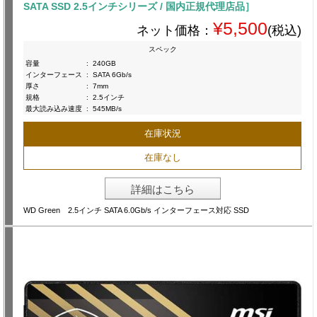
SATA SSD 2.5インチシリーズ / 国内正規代理店品］
¥5,500
ネット価格：
(税込)
スペック
容量
:
240GB
インターフェース
:
SATA 6Gb/s
厚さ
:
7mm
規格
:
2.5インチ
最大読み込み速度
:
545MB/s
在庫状況
在庫なし
詳細はこちら
WD Green 2.5インチ SATA 6.0Gb/s インターフェース対応 SSD