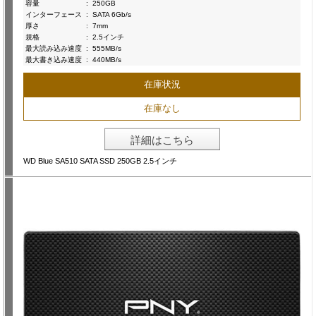
容量
:
250GB
インターフェース
:
SATA 6Gb/s
厚さ
:
7mm
規格
:
2.5インチ
最大読み込み速度
:
555MB/s
最大書き込み速度
:
440MB/s
在庫状況
在庫なし
詳細はこちら
WD Blue SA510 SATA SSD 250GB 2.5インチ