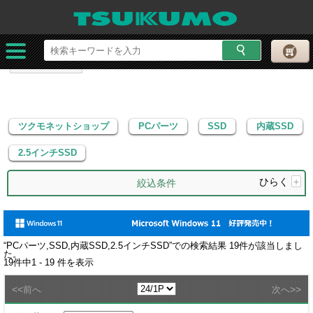
ツクモネットショップ
PCパーツ
SSD
内蔵SSD
2.5インチSSD
ツクモネットショップ
PCパーツ
SSD
内蔵SSD
2.5インチSSD
ひらく
+
絞込条件
“
PCパーツ,SSD,内蔵SSD,2.5インチSSD
”での検索結果
19
件が該当しまし
た。
19
件中
1 - 19
件を表示
<<
>>
前へ
次へ