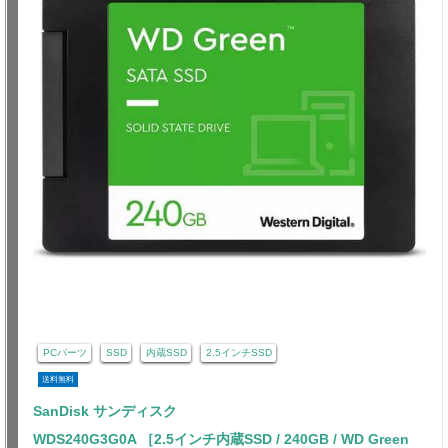
PCパーツ
SSD
内蔵SSD
2.5インチSSD
送料無料
SanDisk サンディスク
WDS240G3G0A ［2.5インチ内蔵SSD / 240GB / WD Green