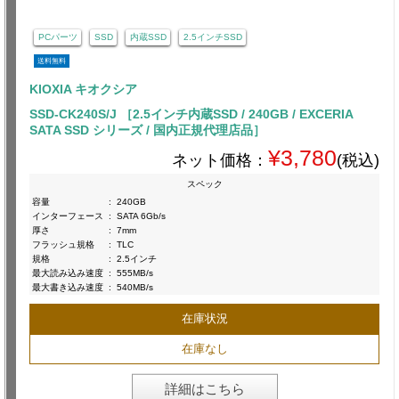
PCパーツ
SSD
内蔵SSD
2.5インチSSD
送料無料
KIOXIA キオクシア
SSD-CK240S/J ［2.5インチ内蔵SSD / 240GB / EXCERIA
SATA SSD シリーズ / 国内正規代理店品］
¥3,780
ネット価格：
(税込)
スペック
容量
:
240GB
インターフェース
:
SATA 6Gb/s
厚さ
:
7mm
フラッシュ規格
:
TLC
規格
:
2.5インチ
最大読み込み速度
:
555MB/s
最大書き込み速度
:
540MB/s
在庫状況
在庫なし
詳細はこちら