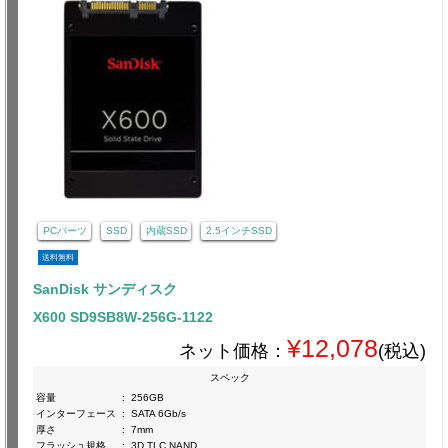
PCパーツ
SSD
内蔵SSD
2.5インチSSD
送料無料
SanDisk サンディスク
X600 SD9SB8W-256G-1122
¥12,078
ネット価格：
(税込)
スペック
容量
:
256GB
インターフェース
:
SATA 6Gb/s
厚さ
:
7mm
フラッシュ規格
:
3D TLC NAND