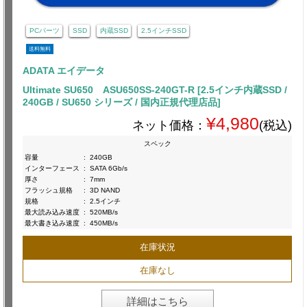
PCパーツ
SSD
内蔵SSD
2.5インチSSD
送料無料
ADATA エイデータ
Ultimate SU650 ASU650SS-240GT-R [2.5インチ内蔵SSD /
240GB / SU650 シリーズ / 国内正規代理店品]
¥4,980
ネット価格：
(税込)
スペック
容量
:
240GB
インターフェース
:
SATA 6Gb/s
厚さ
:
7mm
フラッシュ規格
:
3D NAND
規格
:
2.5インチ
最大読み込み速度
:
520MB/s
最大書き込み速度
:
450MB/s
在庫状況
在庫なし
詳細はこちら