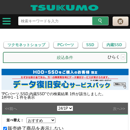
ツクモネットショップ
PCパーツ
SSD
内蔵SSD
ツクモネットショップ
PCパーツ
SSD
内蔵SSD
ひらく
+
絞込条件
“
PCパーツ,SSD,内蔵SSD
”での検索結果
1
件が該当しました。
1
件中
1 - 1
件を表示
<<
>>
前へ
次へ
並べ替え：
販売終了商品を表示しない