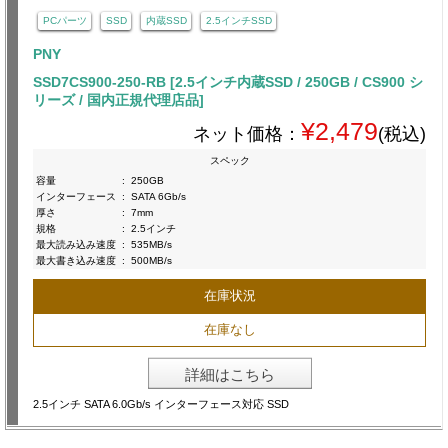
PCパーツ
SSD
内蔵SSD
2.5インチSSD
PNY
SSD7CS900-250-RB [2.5インチ内蔵SSD / 250GB / CS900 シ
リーズ / 国内正規代理店品]
¥2,479
ネット価格：
(税込)
スペック
容量
:
250GB
インターフェース
:
SATA 6Gb/s
厚さ
:
7mm
規格
:
2.5インチ
最大読み込み速度
:
535MB/s
最大書き込み速度
:
500MB/s
在庫状況
在庫なし
詳細はこちら
2.5インチ SATA 6.0Gb/s インターフェース対応 SSD