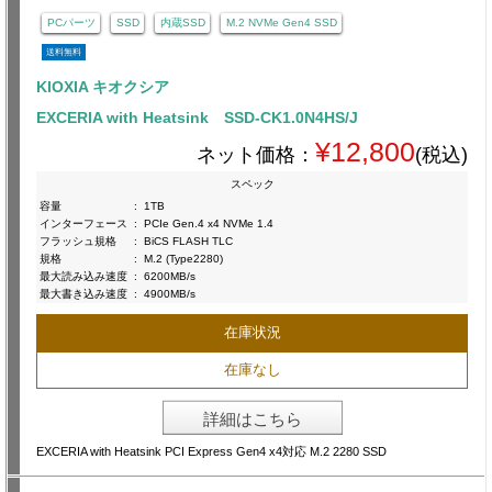
PCパーツ
SSD
内蔵SSD
M.2 NVMe Gen4 SSD
送料無料
KIOXIA キオクシア
EXCERIA with Heatsink SSD-CK1.0N4HS/J
¥12,800
ネット価格：
(税込)
スペック
容量
:
1TB
インターフェース
:
PCIe Gen.4 x4 NVMe 1.4
フラッシュ規格
:
BiCS FLASH TLC
規格
:
M.2 (Type2280)
最大読み込み速度
:
6200MB/s
最大書き込み速度
:
4900MB/s
在庫状況
在庫なし
詳細はこちら
EXCERIA with Heatsink PCI Express Gen4 x4対応 M.2 2280 SSD