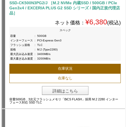
SSD-CK500N3PG2/J ［M.2 NVMe 内蔵SSD / 500GB / PCIe
Gen3x4 / EXCERIA PLUS G2 SSD シリーズ / 国内正規代理店
品］
¥6,380
ネット価格：
(税込)
スペック
容量
:
500GB
インターフェース
:
PCI-Express Gen3
フラッシュ規格
:
TLC
規格
:
M.2 (Type2280)
最大読み込み速度
:
3400MB/s
最大書き込み速度
:
3200MB/s
在庫状況
在庫なし
詳細はこちら
容量500GB 3次元フラッシュメモリ「BiCS FLASH」採用 M.2 2280 インター
フェース対応 SSD TLC