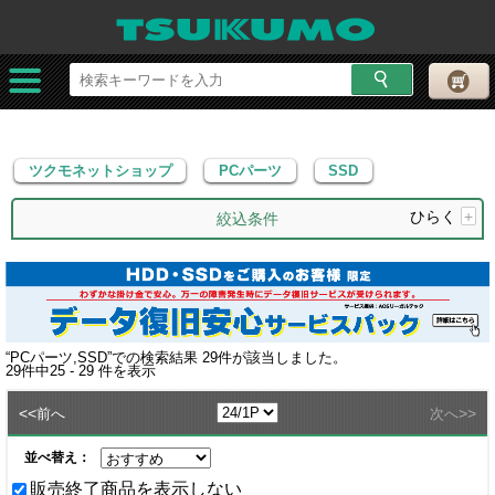
ツクモネットショップ
PCパーツ
SSD
ツクモネットショップ
PCパーツ
SSD
ひらく
+
絞込条件
“
PCパーツ,SSD
”での検索結果
29
件が該当しました。
29
件中
25 - 29
件を表示
<<
>>
前へ
次へ
並べ替え：
販売終了商品を表示しない