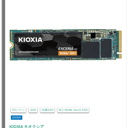
PCパーツ
SSD
内蔵SSD
M.2 NVMe Gen3 SSD
送料無料
KIOXIA キオクシア