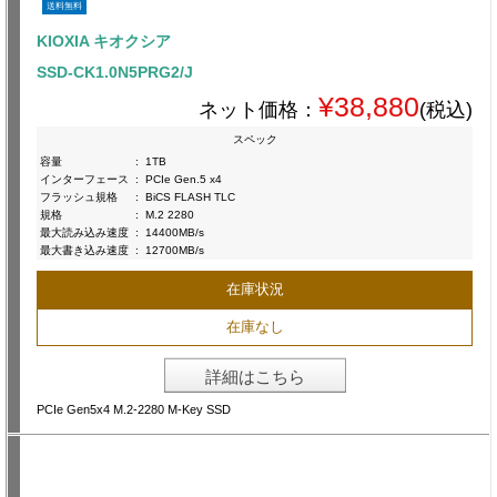
送料無料
KIOXIA キオクシア
SSD-CK1.0N5PRG2/J
¥38,880
ネット価格：
(税込)
スペック
容量
:
1TB
インターフェース
:
PCIe Gen.5 x4
フラッシュ規格
:
BiCS FLASH TLC
規格
:
M.2 2280
最大読み込み速度
:
14400MB/s
最大書き込み速度
:
12700MB/s
在庫状況
在庫なし
詳細はこちら
PCIe Gen5x4 M.2-2280 M-Key SSD