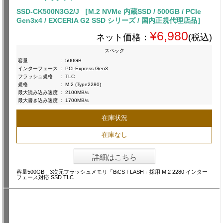
SSD-CK500N3G2/J ［M.2 NVMe 内蔵SSD / 500GB / PCIe
Gen3x4 / EXCERIA G2 SSD シリーズ / 国内正規代理店品］
¥6,980
ネット価格：
(税込)
スペック
容量
:
500GB
インターフェース
:
PCI-Express Gen3
フラッシュ規格
:
TLC
規格
:
M.2 (Type2280)
最大読み込み速度
:
2100MB/s
最大書き込み速度
:
1700MB/s
在庫状況
在庫なし
詳細はこちら
容量500GB 3次元フラッシュメモリ「BiCS FLASH」採用 M.2 2280 インター
フェース対応 SSD TLC