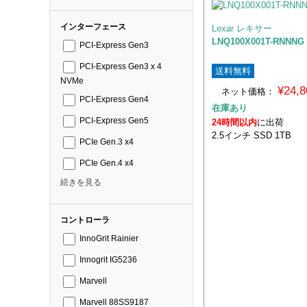
インターフェース
Lexar レキサー
LNQ100X001T-RNNNG
PCI-Express Gen3
PCI-Express Gen3 x 4
送料無料
NVMe
¥24,
ネット価格：
PCI-Express Gen4
在庫あり
PCI-Express Gen5
24時間以内
に出荷
2.5インチ SSD 1TB
PCIe Gen.3 x4
PCIe Gen.4 x4
続きを見る
コントローラ
InnoGrit Rainier
Innogrit IG5236
Marvell
Marvell 88SS9187