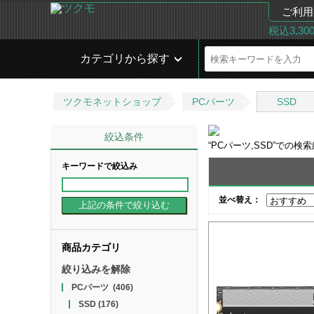
ご利用
税込3,3
カテゴリから探す
ツクモネットショップ
PCパーツ
SSD
絞込条件
“
PCパーツ,SSD
”での検
キーワードで絞込み
並べ替え：
商品カテゴリ
絞り込みを解除
PCパーツ
(406)
SSD
(176)