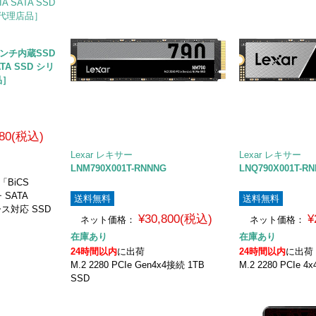
5インチ内蔵SSD
SATA SSD シリ
品］
980(税込)
Lexar レキサー
Lexar レキサー
LNM790X001T-RNNNG
LNQ790X001T-R
BiCS
 SATA
送料無料
送料無料
ース対応 SSD
¥30,800(税込)
¥
ネット価格：
ネット価格：
在庫あり
在庫あり
24時間以内
に出荷
24時間以内
に出荷
M.2 2280 PCIe Gen4x4接続 1TB
M.2 2280 PCIe 
SSD