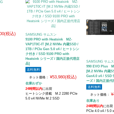
800(税込)
SAMSUNG サムスン
9100 PRO with Heatsink MZ-
VAP1T0C-IT [M.2 NVMe 内蔵SSD /
1TB / PCIe Gen 5.0 x4 / ヒートシン
ク付き / SSD 9100 PRO with
Heatsink シリーズ / 国内正規代理店
SAMSUNG サム
品]
990 EVO Plus M
送料無料
[M.2 NVMe 内蔵SSD
Gen4.0 x4 / SSD
¥53,980(税込)
ネット価格：
ーズ / 国内正規代
在庫わずか
送料無料
24時間以内
に出荷
ヒートシンク搭載 M.2 2280 PCIe
¥
ネット価格：
5.0 x4 NVMe M.2 SSD
在庫あり
24時間以内
に出荷
PCIe 4.0 x4 / 5.