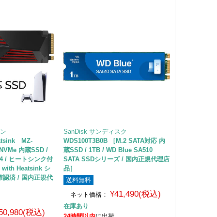
スン
SanDisk サンディスク
atsink MZ-
WDS100T3B0B ［M.2 SATA対応 内
2 NVMe 内蔵SSD /
蔵SSD / 1TB / WD Blue SA510
n4x4 / ヒートシンク付
SATA SSDシリーズ / 国内正規代理店
 with Heatsink シ
品］
作確認済 / 国内正規代
送料無料
¥41,490(税込)
ネット価格：
在庫あり
50,980(税込)
24時間以内
に出荷