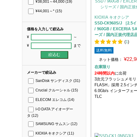
¥38,001～44,000
(19)
¥44,001～*
(15)
KIOXIA キオクシア
SSD-CK960S/J ［2.
/ 960GB / EXCERIA 
価格を入力して絞込み
ーズ / 国内正規代理店
¥
～
(
1
)
¥
まで
送料無料
¥22,
ネット価格：
在庫限り
メーカーで絞込み
24時間以内
に出荷
3次元フラッシュメモリ「
SanDisk サンディスク
(31)
FLASH」採用 2.5インチ
6.0Gb/s インターフェ
Crucial クルーシャル
(15)
TLC
ELECOM エレコム
(14)
I-O DATA アイオーデー
タ
(12)
SAMSUNG サムスン
(12)
KIOXIA キオクシア
(11)