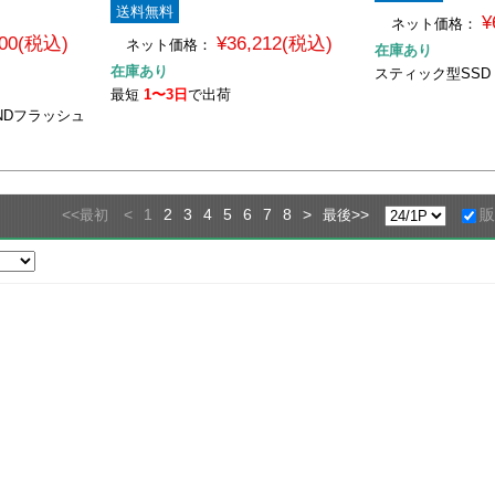
送料無料
¥
ネット価格：
800(税込)
¥36,212(税込)
ネット価格：
在庫あり
在庫あり
スティック型SSD Sli
最短
1〜3日
で出荷
 NANDフラッシュ
<<
<
1
2
3
4
5
6
7
8
>
>>
最初
最後