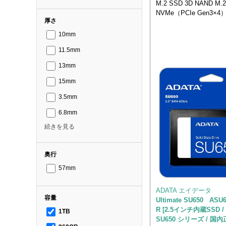
M.2 SSD 3D NAND M.2
NVMe（PCIe Gen3×4
厚さ
10mm
11.5mm
13mm
15mm
3.5mm
6.8mm
続きを見る
奥行
57mm
ADATA エイデータ
容量
Ultimate SU650 ASU6
R [2.5インチ内蔵SSD / 
1TB
SU650 シリーズ / 国