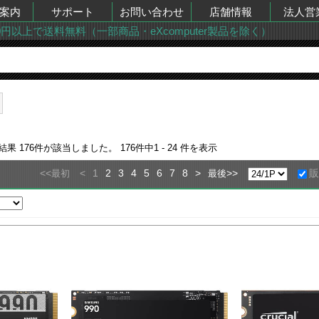
案内
サポート
お問い合わせ
店舗情報
法人営
00円以上で送料無料（一部商品・eXcomputer製品を除く）
索結果
176
件が該当しました。
176
件中
1 - 24
件を表示
<<
<
1
2
3
4
5
6
7
8
>
>>
最初
最後