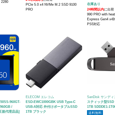
 2280
在庫あり
PCIe 5.0 x4 NVMe M.2 SSD 9100
）
PRO
24時間以内
に出荷
990 PRO with hea
Express Gen4 x4
PS5対応
ELECOM エレコム
SanDisk サンデ
50SS-960GT-
ESD-EWC1000GBK USB Type-C
スティック型SSD Sli
960GB /
USB-A対応 外付けポータブルSSD
1TB SDDDE1-1T0
内正規代理店品]
1TB ブラック
送料無料