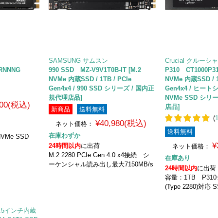
SAMSUNG サムスン
Crucial クルーシ
-RNNNG
990 SSD MZ-V9V1T0B-IT [M.2
P310 CT1000P31
NVMe 内蔵SSD / 1TB / PCIe
NVMe 内蔵SSD / 1
Gen4x4 / 990 SSD シリーズ / 国内正
Gen4x4 / ヒート
規代理店品]
NVMe SSD シリ
800(税込)
店品]
新商品
送料無料
(
¥40,980(税込)
ネット価格：
送料無料
在庫わずか
 NVMe SSD
¥
24時間以内
に出荷
ネット価格：
M.2 2280 PCIe Gen 4.0 x4接続 シ
在庫あり
ーケンシャル読み出し最大7150MB/s
24時間以内
に出荷
容量：1TB P31
(Type 2280)対応 