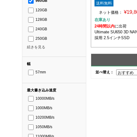
960GB
送料無料
120GB
¥19,
ネット価格：
在庫あり
128GB
24時間以内
に出荷
240GB
Ultimate SU650 3D
採用 2.5インチSSD
250GB
続きを見る
幅
並べ替え：
57mm
最大書き込み速度
10000MB/s
1000MB/s
10200MB/s
1050MB/s
11000MB/s