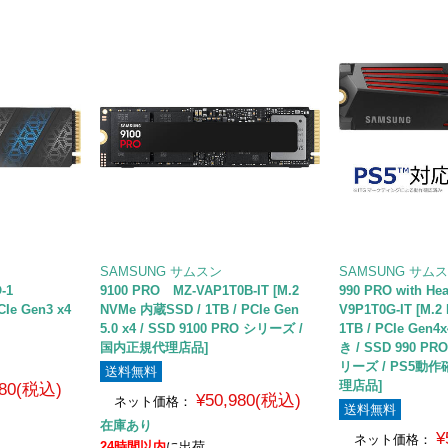
SAMSUNG サムスン
SAMSUNG サム
O-1
9100 PRO MZ-VAP1T0B-IT [M.2
990 PRO with He
CIe Gen3 x4
NVMe 内蔵SSD / 1TB / PCIe Gen
V9P1T0G-IT [M.
5.0 x4 / SSD 9100 PRO シリーズ /
1TB / PCIe Ge
国内正規代理店品]
き / SSD 990 PRO
リーズ / PS5動
送料無料
理店品]
980(税込)
¥50,980(税込)
ネット価格：
送料無料
在庫あり
¥
ネット価格：
24時間以内
に出荷