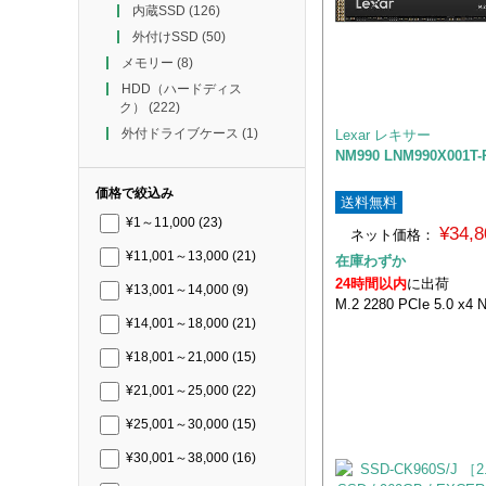
内蔵SSD
(126)
外付けSSD
(50)
メモリー
(8)
HDD（ハードディス
ク）
(222)
外付ドライブケース
(1)
Lexar レキサー
NM990 LNM990X001T
価格で絞込み
送料無料
¥1～11,000
(23)
¥34,
ネット価格：
¥11,001～13,000
(21)
在庫わずか
24時間以内
に出荷
¥13,001～14,000
(9)
M.2 2280 PCIe 5.0 x4
¥14,001～18,000
(21)
¥18,001～21,000
(15)
¥21,001～25,000
(22)
¥25,001～30,000
(15)
¥30,001～38,000
(16)