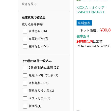
続きを見る
KIOXIA キオクシア
SSD-CK1.0N5G3/J
在庫状況で絞込み
送料無料
絞り込みを解除
¥39,
ネット価格：
在庫あり
(16)
在庫あり
在庫わずか
(7)
24時間以内
に出荷
PCIe Gen5x4 M.2-228
在庫なし
(153)
その他の条件で絞込み
24時間以内に出荷
(21)
最短 1〜3日で出荷
(1)
送料無料
(176)
新規取り扱い品
(1)
ベストセラー
(3)
新商品
(1)