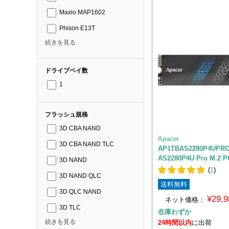
Maxio MAP1602
Phison E13T
続きを見る
ドライブベイ数
1
フラッシュ規格
3D CBA NAND
Apacer
3D CBA NAND TLC
AP1TBAS2280P4UPR
AS2280P4U Pro M.2 P
3D NAND
(
1
)
3D NAND QLC
送料無料
3D QLC NAND
¥29,
ネット価格：
3D TLC
在庫わずか
続きを見る
24時間以内
に出荷