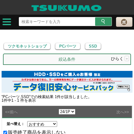
ツクモネットショップ
PCパーツ
SSD
ツクモネットショップ
PCパーツ
SSD
ひらく
+
絞込条件
“
PCパーツ,SSD
”での検索結果
1
件が該当しました。
1
件中
1 - 1
件を表示
<<
>>
前へ
次へ
並べ替え：
販売終了商品を表示しない