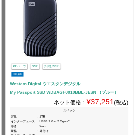
PCパーツ
SSD
外付けSSD
送料無料
Western Digital ウエスタンデジタル
My Passport SSD WDBAGF0010BBL-JESN （ブルー）
¥37,251
ネット価格：
(税込)
スペック
容量
:
1TB
インターフェース
:
USB3.2 Gen2 Type-C
厚さ
:
9mm
規格
:
外付け