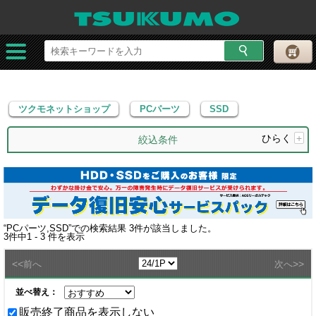
ツクモネットショップ
PCパーツ
SSD
ツクモネットショップ
PCパーツ
SSD
ひらく
+
絞込条件
“
PCパーツ,SSD
”での検索結果
3
件が該当しました。
3
件中
1 - 3
件を表示
<<
>>
前へ
次へ
並べ替え：
販売終了商品を表示しない