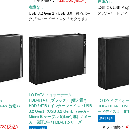
¥19,580(税込)
ネット価格：
在庫なし
在庫なし
USB-C＆USB-
タブルハードディ
USB 3.2 Gen 1（USB 3.0）対応ポー
タブルハードディスク「カクうす」
I-O DATA アイオーデータ
HDD-UT4K（ブラック） [据え置き
ータ
I-O DATA アイ
HDD / 4TB / インターフェイス：USB
2 Gen1対応ハ
HDD-UTL6K US
3.2 Gen1（USB 3.2 Gen1 Type-A－
ードディスク 6T
Micro B ケーブル 約1m付属） / メー
送料無料
カー保証1年 / HDD-UTシリーズ］
178(税込)
¥
ネット価格：