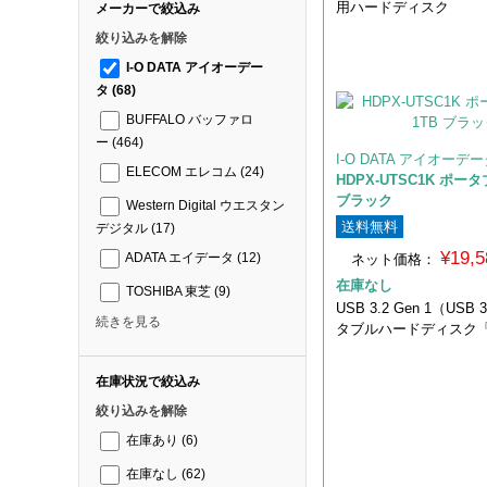
用ハードディスク
メーカーで絞込み
絞り込みを解除
I-O DATA アイオーデー
タ
(68)
BUFFALO バッファロ
ー
(464)
I-O DATA アイオーデ
ELECOM エレコム
(24)
HDPX-UTSC1K ポータ
ブラック
Western Digital ウエスタン
送料無料
デジタル
(17)
¥19,
ネット価格：
ADATA エイデータ
(12)
在庫なし
TOSHIBA 東芝
(9)
USB 3.2 Gen 1（US
続きを見る
タブルハードディスク
在庫状況で絞込み
絞り込みを解除
在庫あり
(6)
在庫なし
(62)