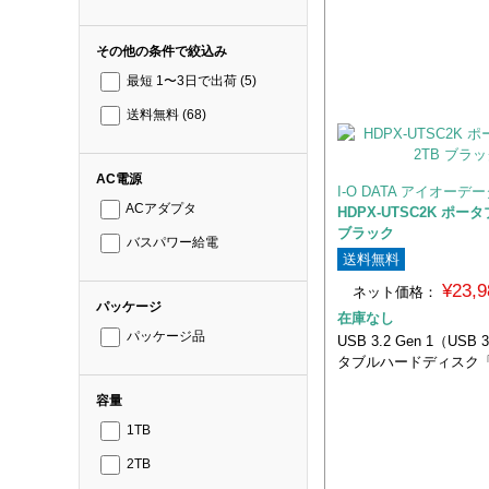
その他の条件で絞込み
最短 1〜3日で出荷
(5)
送料無料
(68)
AC電源
I-O DATA アイオーデ
ACアダプタ
HDPX-UTSC2K ポータ
ブラック
バスパワー給電
送料無料
¥23,
ネット価格：
パッケージ
在庫なし
パッケージ品
USB 3.2 Gen 1（US
タブルハードディスク
容量
1TB
2TB