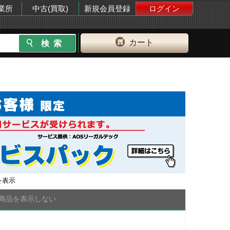
業所
中古(買取)
新規会員登録
ログイン
カート
を表示
商品を表示しない