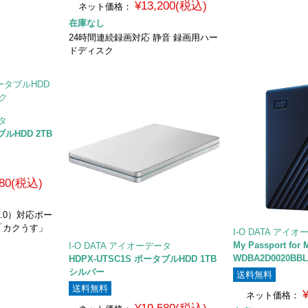
¥13,200(税込)
ネット価格：
在庫なし
24時間連続録画対応 静音 録画用ハー
ドディスク
ータ
ブルHDD 2TB
980(税込)
B 3.0）対応ポー
「カクうす」
I-O DATA アイ
My Passport for 
I-O DATA アイオーデータ
WDBA2D0020BBL
HDPX-UTSC1S ポータブルHDD 1TB
シルバー
送料無料
送料無料
ネット価格：