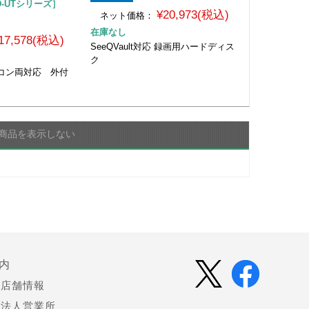
D-UTシリーズ］
¥20,973(税込)
ネット価格：
在庫なし
17,578(税込)
SeeQVault対応 録画用ハードディス
ク
コン両対応 外付
商品を表示しない
内
店舗情報
法人営業所