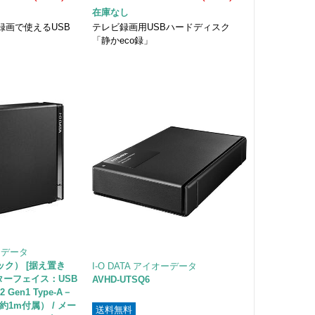
在庫なし
録画で使えるUSB
テレビ録画用USBハードディスク
「静かeco録」
オーデータ
ラック） [据え置き
I-O DATA アイオーデータ
 インターフェイス：USB
AVHD-UTSQ6
.2 Gen1 Type-A－
 約1m付属） / メー
送料無料