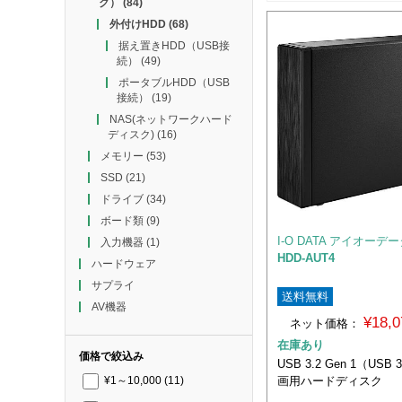
ク）
(84)
外付けHDD
(68)
据え置きHDD（USB接
続）
(49)
ポータブルHDD（USB
接続）
(19)
NAS(ネットワークハード
ディスク)
(16)
メモリー
(53)
SSD
(21)
ドライブ
(34)
ボード類
(9)
I-O DATA アイオーデ
入力機器
(1)
HDD-AUT4
ハードウェア
サプライ
送料無料
AV機器
¥18,
ネット価格：
在庫あり
価格で絞込み
USB 3.2 Gen 1（US
画用ハードディスク
¥1～10,000
(11)