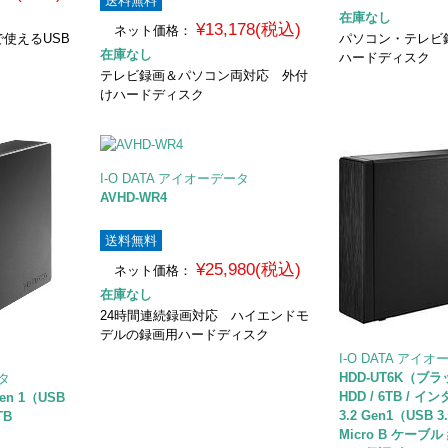
送料無料
在庫なし
¥13,178(税込)
ネット価格：
使えるUSB
パソコン・テレビ
在庫なし
ハードディスク
テレビ録画＆パソコン両対応 外付
けハードディスク
I-O DATA アイオーデータ
AVHD-WR4
送料無料
¥25,980(税込)
ネット価格：
在庫なし
24時間連続録画対応 ハイエンドモ
デルの録画用ハードディスク
I-O DATA アイ
HDD-UT6K（ブ
ータ
HDD / 6TB /
Gen 1（USB
3.2 Gen1（USB 3
TB
Micro B ケーブル