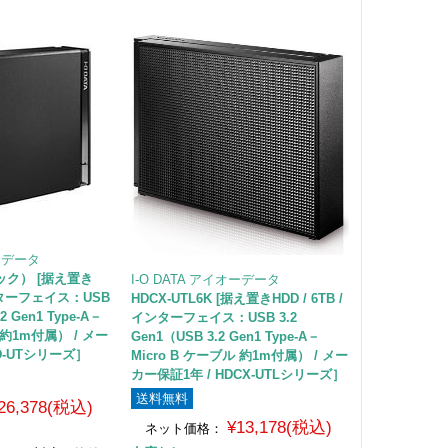
オーデータ
ラック） [据え置き
I-O DATA アイオーデータ
 インターフェイス：USB
HDCX-UTL6K [据え置きHDD / 6TB /
.2 Gen1 Type-A－
インターフェイス：USB 3.2
 約1m付属） / メー
Gen1（USB 3.2 Gen1 Type-A－
D-UTシリーズ］
Micro B ケーブル 約1m付属） / メー
カー保証1年 / HDCX-UTLシリーズ］
送料無料
26,378(税込)
¥13,178(税込)
ネット価格：