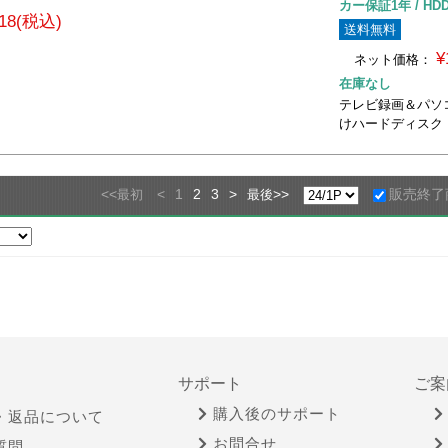
カー保証1年 / HD
818(税込)
送料無料
¥
ネット価格：
在庫なし
テレビ録画＆パソ
けハードディスク
<<
<
1
2
3
>
>>
販売終了
最初
最後
サポート
ご案
購入後のサポート
・返品について
お問合せ
質問