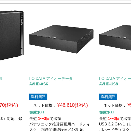
ータ
I-O DATA アイオーデータ
I-O DATA アイ
AVHD-AS6
AVHD-US8
送料無料
送料無料
070(税込)
¥46,610(税込)
¥
ネット価格：
ネット価格：
在庫あり
在庫あり
B 3.0）対応 録
最短
1〜3日
で出荷
最短
1〜3日
で出
パナソニック推奨録画用ハードディ
USB 3.2 Gen 1
スク 24時間連続録画／4K対応
用ハードディスク