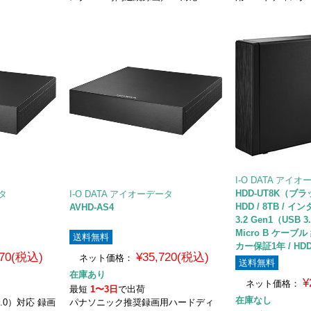
I-O DATA アイ
HDD-UT8K（ブ
ータ
I-O DATA アイオーデータ
HDD / 8TB /
AVHD-AS4
3.2 Gen1（USB 3
Micro B ケーブル
送料無料
カー保証1年 / HD
170(税込)
¥35,720(税込)
ネット価格：
送料無料
在庫あり
¥
ネット価格：
最短
1〜3日
で出荷
在庫なし
 3.0）対応 録画
パナソニック推奨録画用ハードディ