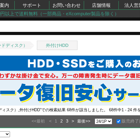
案内
サポート
お問い合わせ
店舗情報
法人営
00円以上で送料無料（一部商品・eXcomputer製品を除く）
ードディスク）
外付けHDD
ディスク）,外付けHDD
”での検索結果
68
件が該当しました。
68
件中
1 - 24
件
<<
<
1
2
3
>
>>
販売終了
最初
最後