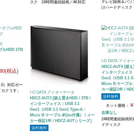
テレビ録画＆パソ
スク 24時間連続録画／4K対応
けハードディスク
ータ
ブルHDD 1TB
I-O DATA アイ
HDCZ-AUT4 [据え
580(税込)
インターフェイス：U
Gen1（USB 3.1 G
Micro B ケーブル
B 3.0）対応ポー
カー保証1年 / HD
「カクうす」
I-O DATA アイオーデータ
送料無料
HDCZ-AUT3 [据え置きHDD / 3TB /
インターフェイス：USB 3.1
¥
ネット価格：
Gen1（USB 3.1 Gen1 Type-A－
在庫なし
Micro B ケーブル 約1m付属） / メー
24時間連続録画対
カー保証1年 / HDCZ-AUTシリーズ］
ドディスク
送料無料