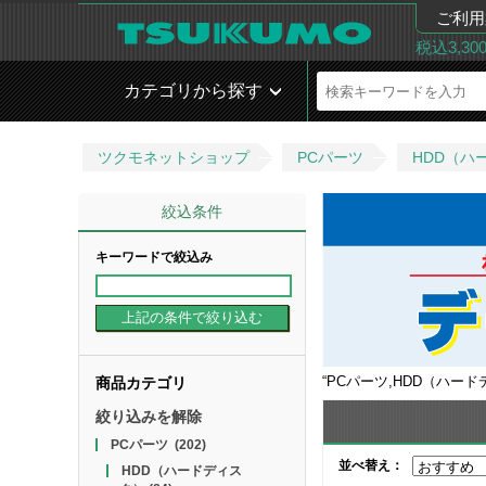
ご利用
税込3,3
カテゴリから探す
ツクモネットショップ
PCパーツ
HDD（ハ
絞込条件
キーワードで絞込み
“
PCパーツ,HDD（ハード
商品カテゴリ
絞り込みを解除
PCパーツ
(202)
並べ替え：
HDD（ハードディス