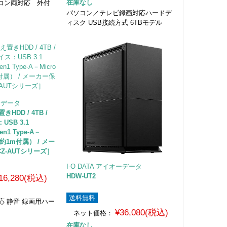
在庫なし
コン両対応 外付
パソコン／テレビ録画対応ハードデ
ィスク USB接続方式 6TBモデル
オーデータ
置きHDD / 4TB /
SB 3.1
en1 Type-A－
 約1m付属） / メー
CZ-AUTシリーズ］
I-O DATA アイオーデータ
HDW-UT2
16,280(税込)
送料無料
応 静音 録画用ハー
¥36,080(税込)
ネット価格：
在庫なし