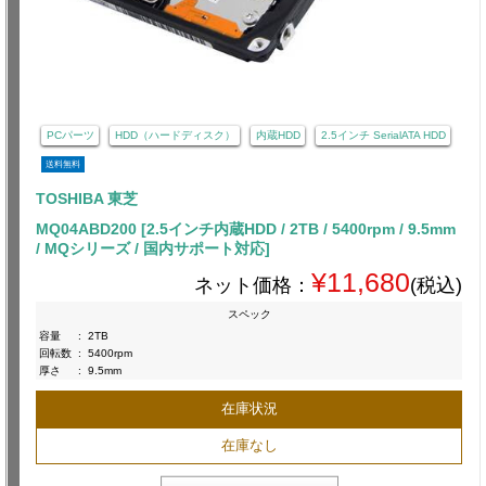
PCパーツ
HDD（ハードディスク）
内蔵HDD
2.5インチ SerialATA HDD
送料無料
TOSHIBA 東芝
MQ04ABD200 [2.5インチ内蔵HDD / 2TB / 5400rpm / 9.5mm
/ MQシリーズ / 国内サポート対応]
¥11,680
ネット価格：
(税込)
スペック
容量
:
2TB
回転数
:
5400rpm
厚さ
:
9.5mm
在庫状況
在庫なし