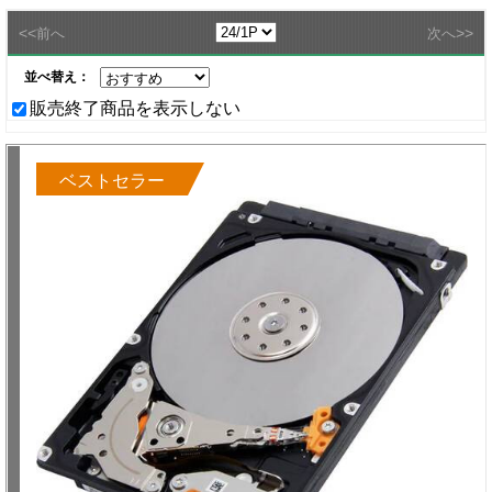
<<
>>
前へ
次へ
並べ替え：
販売終了商品を表示しない
ベストセラー